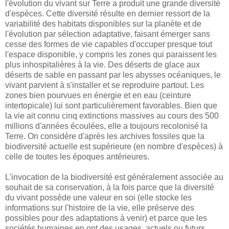
l'évolution du vivant sur Terre a produit une grande diversité
d'espèces. Cette diversité résulte en dernier ressort de la
variabilité des habitats disponibles sur la planète et de
l'évolution par sélection adaptative, faisant émerger sans
cesse des formes de vie capables d'occuper presque tout
l'espace disponible, y compris les zones qui paraissent les
plus inhospitalières à la vie. Des déserts de glace aux
déserts de sable en passant par les abysses océaniques, le
vivant parvient à s'installer et se reproduire partout. Les
zones bien pourvues en énergie et en eau (ceinture
intertopicale) lui sont particulièrement favorables. Bien que
la vie ait connu cinq extinctions massives au cours des 500
millions d'années écoulées, elle a toujours recolonisé la
Terre. On considère d'après les archives fossiles que la
biodiversité actuelle est supérieure (en nombre d'espèces) à
celle de toutes les époques antérieures.
L'invocation de la biodiversité est généralement associée au
souhait de sa conservation, à la fois parce que la diversité
du vivant possède une valeur en soi (elle stocke les
informations sur l'histoire de la vie, elle préserve des
possibles pour des adaptations à venir) et parce que les
sociétés humaines en ont des usages, actuels ou futurs