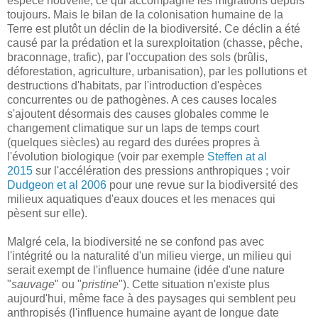
espèce nouvelle, ce qui accompagne les migrations depuis
toujours. Mais le bilan de la colonisation humaine de la
Terre est plutôt un déclin de la biodiversité. Ce déclin a été
causé par la prédation et la surexploitation (chasse, pêche,
braconnage, trafic), par l'occupation des sols (brûlis,
déforestation, agriculture, urbanisation), par les pollutions et
destructions d'habitats, par l'introduction d'espèces
concurrentes ou de pathogènes. A ces causes locales
s'ajoutent désormais des causes globales comme le
changement climatique sur un laps de temps court
(quelques siècles) au regard des durées propres à
l'évolution biologique (voir par exemple
Steffen at al
2015
sur l'accélération des pressions anthropiques ; voir
Dudgeon et al 2006
pour une revue sur la biodiversité des
milieux aquatiques d'eaux douces et les menaces qui
pèsent sur elle).
Malgré cela, la biodiversité ne se confond pas avec
l'intégrité ou la naturalité d'un milieu vierge, un milieu qui
serait exempt de l'influence humaine (idée d'une nature
"
sauvage
" ou "
pristine
"). Cette situation n'existe plus
aujourd'hui, même face à des paysages qui semblent peu
anthropisés (l'influence humaine ayant de longue date