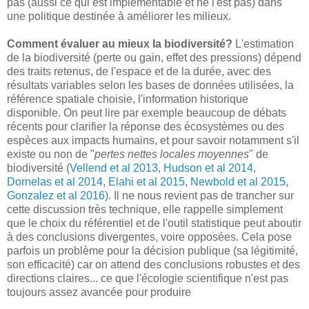
pas (aussi ce qui est implémentable et ne l'est pas) dans
une politique destinée à améliorer les milieux.
Comment évaluer au mieux la biodiversité?
L'estimation
de la biodiversité (perte ou gain, effet des pressions) dépend
des traits retenus, de l'espace et de la durée, avec des
résultats variables selon les bases de données utilisées, la
référence spatiale choisie, l'information historique
disponible. On peut lire par exemple beaucoup de débats
récents pour clarifier la réponse des écosystèmes ou des
espèces aux impacts humains, et pour savoir notamment s'il
existe ou non de "
pertes nettes locales moyennes
" de
biodiversité (
Vellend et al 2013
,
Hudson et al 2014
,
Dornelas et al 2014
,
Elahi et al 2015
,
Newbold et al 2015
,
Gonzalez et al 2016
). Il ne nous revient pas de trancher sur
cette discussion très technique, elle rappelle simplement
que le choix du référentiel et de l'outil statistique peut aboutir
à des conclusions divergentes, voire opposées. Cela pose
parfois un problème pour la décision publique (sa légitimité,
son efficacité) car on attend des conclusions robustes et des
directions claires... ce que l'écologie scientifique n'est pas
toujours assez avancée pour produire