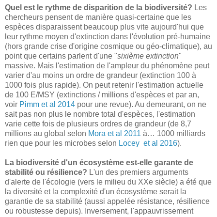
Quel est le rythme de disparition de la biodiversité?
Les
chercheurs pensent de manière quasi-certaine que les
espèces disparaissent beaucoup plus vite aujourd'hui que
leur rythme moyen d'extinction dans l'évolution pré-humaine
(hors grande crise d'origine cosmique ou géo-climatique), au
point que certains parlent d'une "
sixième extinction
"
massive. Mais l'estimation de l'ampleur du phénomène peut
varier d'au moins un ordre de grandeur (extinction 100 à
1000 fois plus rapide). On peut retenir l'estimation actuelle
de 100 E/MSY (extinctions / millions d'espèces et par an,
voir
Pimm et al 2014
pour une revue). Au demeurant, on ne
sait pas non plus le nombre total d'espèces, l'estimation
varie cette fois de plusieurs ordres de grandeur (de 8,7
millions au global selon
Mora et al 2011
à… 1000 milliards
rien que pour les microbes selon
Locey et al 2016
).
La biodiversité d'un écosystème est-elle garante de
stabilité ou résilience?
L'un des premiers arguments
d'alerte de l'écologie (vers le milieu du XXe siècle) a été que
la diversité et la complexité d'un écosystème serait la
garantie de sa stabilité (aussi appelée résistance, résilience
ou robustesse depuis). Inversement, l'appauvrissement