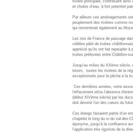
rivière principale, contribuant ains
et chutes d’eau, à fort potentiel pat
Par ailleurs ces aménagements sem
peuplement des rivières comme nous 
qui remonterait également au Moy
Les rois de France de passage dans 
célèbre pâté de truites châtillonnais
apprécié qu’ils ont fait repeupler 
truites prélevées entre Châtillon-s
Jusqu’au milieu du XXème siècle, 
loisirs, toutes les rivières de la 
exceptionnels pour la pêche à la tru
Ces dernières années, notre associ
l'effacement et/ou l'absence d'ent
(début XIVème siècle) par les ducs
doit devenir l'un des cœurs du futur
Ces étangs faisaient partie d’un e
chapelet le long du ru du val-des-
éponyme, jusqu’à la confluence ave
l’application très rigoriste de la d