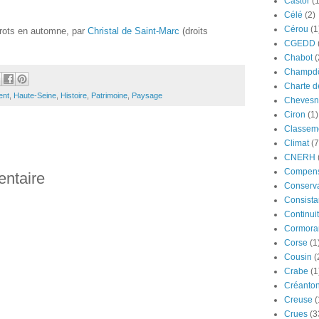
Castor
(
Célé
(2)
Cérou
(1
rots en automne, par
Christal de Saint-Marc
(droits
CGEDD
Chabot
(
Champdô
Charte d
ent
,
Haute-Seine
,
Histoire
,
Patrimoine
,
Paysage
Chevesn
Ciron
(1)
Classeme
Climat
(7
CNERH
Compens
entaire
Conserva
Consista
Continui
Cormora
Corse
(1
Cousin
(
Crabe
(1
Créanto
Creuse
(
Crues
(3