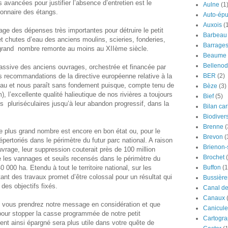
 avancées pour justifier l’absence d’entretien est le
Aulne
(1
onnaire des étangs.
Auto-épu
Auxois
(
ge des dépenses très importantes pour détruire le petit
Barbeau
t chutes d’eau des anciens moulins, scieries, fonderies,
Barrage
n grand nombre remonte au moins au XIIème siècle.
Beaume
Bellenod
sive des anciens ouvrages, orchestrée et financée par
s recommandations de la directive européenne relative à la
BER
(2)
eau et nous paraît sans fondement puisque, compte tenu de
Bèze
(3)
m), l’excellente qualité halieutique de nos rivières a toujours
Bief
(5)
pluriséculaires jusqu’à leur abandon progressif, dans la
Bilan ca
Biodivers
Brenne
(
le plus grand nombre est encore en bon état ou, pour le
Brevon
(
répertoriés dans le périmètre du futur parc national. A raison
Brienon
vrage, leur suppression couterait près de 100 million
Brochet
e les vannages et seuils recensés dans le périmètre du
0 000 ha. Etendu à tout le territoire national, sur les
Buffon
(1
nt des travaux promet d’être colossal pour un résultat qui
Bussière
 des objectifs fixés.
Canal d
Canaux
vous prendrez notre message en considération et que
Canicule
our stopper la casse programmée de notre petit
Cartogra
nt ainsi épargné sera plus utile dans votre quête de