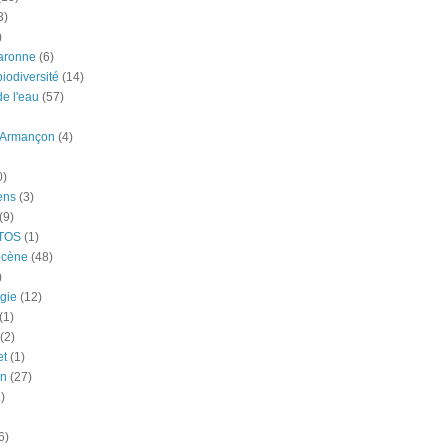
3)
)
aronne
(6)
iodiversité
(14)
e l'eau
(57)
-Armançon
(4)
0)
ens
(3)
(9)
TOS
(1)
ocène
(48)
)
gie
(12)
(1)
(2)
et
(1)
n
(27)
)
6)