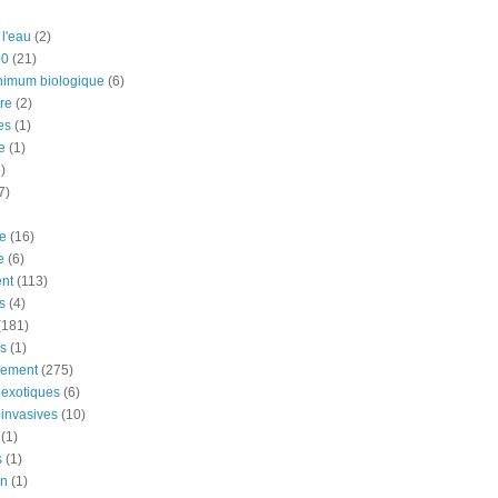
 l'eau
(2)
00
(21)
nimum biologique
(6)
re
(2)
es
(1)
e
(1)
)
7)
e
(16)
e
(6)
nt
(113)
s
(4)
(181)
ns
(1)
nement
(275)
exotiques
(6)
invasives
(10)
(1)
s
(1)
on
(1)