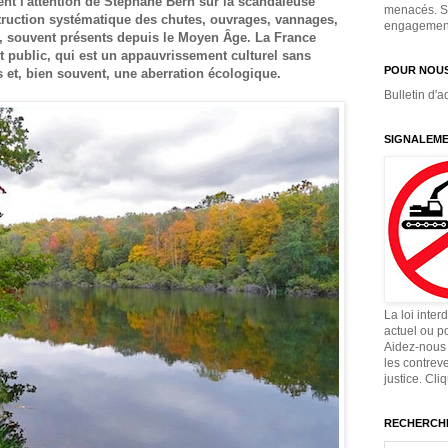
rent l'attention de Stéphane Bern sur la scandaleuse
menacés. Si
ruction systématique des chutes, ouvrages, vannages,
engagement,
s, souvent présents depuis le Moyen Âge. La France
nt public, qui est un appauvrissement culturel sans
POUR NOUS
 et, bien souvent, une aberration écologique.
Bulletin d'a
SIGNALEME
La loi inter
actuel ou p
Aidez-nous 
les contrev
justice. Cli
RECHERCHE