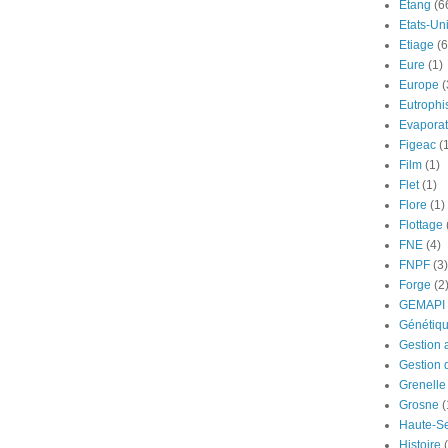
Etang
(6
Etats-Un
Etiage
(6
Eure
(1)
Europe
(
Eutrophi
Evaporat
Figeac
(
Film
(1)
Flet
(1)
Flore
(1)
Flottage
FNE
(4)
FNPF
(3)
Forge
(2
GEMAPI
Génétiq
Gestion 
Gestion 
Grenelle
Grosne
(
Haute-S
Histoire