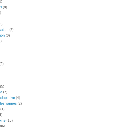
6)
is
(8)
)
3)
sation
(8)
ion
(6)
1)
(2)
)
(5)
ue
(7)
adaptative
(4)
des vannes
(2)
(1)
1)
eine
(15)
(86)