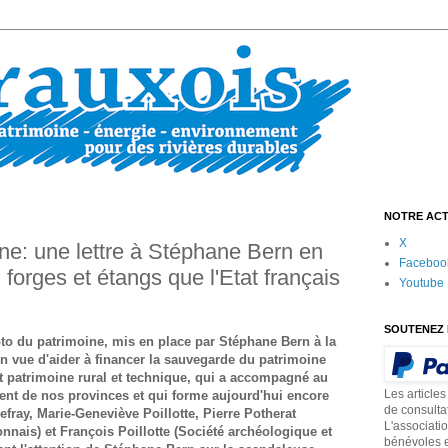
NOTRE ACT
X
e: une lettre à Stéphane Bern en
Faceboo
forges et étangs que l'Etat français
Youtube
SOUTENEZ 
to du patrimoine, mis en place par Stéphane Bern à la
vue d'aider à financer la sauvegarde du patrimoine
tit patrimoine rural et technique, qui a accompagné au
Les articles
ent de nos provinces et qui forme aujourd'hui encore
de consulta
fray, Marie-Geneviève Poillotte, Pierre Potherat
L'associati
nnais) et François Poillotte (Société archéologique et
bénévoles e