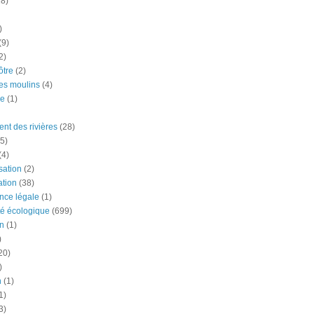
18)
)
(9)
2)
tre
(2)
es moulins
(4)
e
(1)
nt des rivières
(28)
5)
(4)
ation
(2)
tion
(38)
nce légale
(1)
té écologique
(699)
n
(1)
)
20)
)
n
(1)
1)
3)