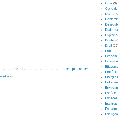
Cure
(3)
Cycle de
DCE 20
Débit mi
Dessoub
Diatomé
Digeann
Doubs
(6
Droit
(15
Eau
(1)
Economi
Ecreviss
Effaceme
Accueil
Article plus ancien
Embâcle
es (Atom)
Energie
Entretie
Environ
Espèces 
Espèces 
Essarois
Estuaire
Esturge