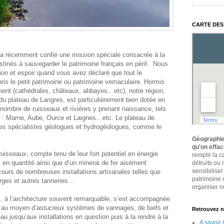
CARTE DES
 a récemment confié une mission spéciale consacrée à la
tinés à sauvegarder le patrimoine français en péril. Nous
on et espoir quand vous avez déclaré que tout le
ris le petit patrimoine ou patrimoine vernaculaire. Hormis
ment (cathédrales, châteaux, abbayes…etc), notre région,
e du plateau de Langres, est particulièrement bien dotée en
 nombre de ruisseaux et rivières y prenant naissance, tels
ts : Marne, Aube, Ource et Laignes…etc. Le plateau de
 les spécialistes géologues et hydrogéologues, comme le
Géographie
qu'on effa
uisseaux, compte tenu de leur fort potentiel en énergie
remplir la 
 en quantité ainsi que d’un minerai de fer aisément
détruits ou
sensibiliser
s cours de nombreuses installations artisanales telles que
patrimoine 
orges et autres tanneries…
organiser no
ns, à l’architecture souvent remarquable, s’est accompagnée
 au moyen d’astucieux systèmes de vannages, de biefs et
Retrouvez n
u jusqu’aux installations en question puis à la rendre à la
A savoir