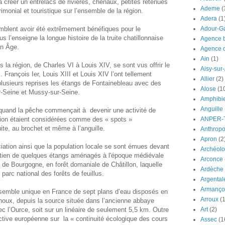
i à créer un entrelacs de rivières, chenaux, petites retenues
Ademe
(
rimonial et touristique sur l’ensemble de la région.
Adera
(1
blent avoir été extrêmement bénéfiques pour le
Adour-G
l’enseigne la longue histoire de la truite chatillonnaise
Agence b
en Âge.
Agence d
Ain
(1)
la région, de Charles VI à Louis XIV, se sont vus offrir le
Aisy-sur
. François Ier, Louis XIII et Louis XIV l’ont tellement
Allier
(2)
à plusieurs reprises les étangs de Fontainebleau avec des
Alose
(1
ur-Seine et Mussy-sur-Seine.
Amphibi
Anguille
quand la pêche commençait à devenir une activité de
région étaient considérées comme des « spots »
ANPER-
ite, au brochet et même à l’anguille.
Anthrop
Apron
(2
ation ainsi que la population locale se sont émues devant
Archéolo
retien de quelques étangs aménagés à l'époque médiévale
Arconce
 de Bourgogne, en forêt domaniale de Châtillon, laquelle
Ardèche
 parc national des forêts de feuillus.
Argental
Armanço
nsemble unique en France de sept plans d’eau disposés en
Arroux
(1
Choux, depuis la source située dans l’ancienne abbaye
c l’Ource, soit sur un linéaire de seulement 5,5 km. Outre
Art
(2)
irective européenne sur la « continuité écologique des cours
Assec
(1