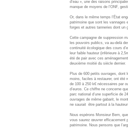
d’eau », une des raisons principales
manque de moyens de l’ONF, gesti
Or, dans le même temps l’État enga
patrimoine que sont les vannages e
forges et autres tanneries dont u
Cette campagne de suppression mas
les pouvoirs publics, va au-delà de
continuité écologique des cours d’
leur faible hauteur (inférieure à 2,5
été de pair avec ces aménagements 
deuxième moitié du siècle dernier.
Plus de 600 petits ouvrages, dont 
moins, faciles à restaurer, ont été 
de 100 à 250 k€ nécessaires par ou
d’euros. Ce chiffre ne concerne qu
parc national d’une superficie de 24
ouvrages de même gabarit, le monta
ne saurait être partout à la hauteur
Nous espérons Monsieur Bern, que 
vous saurez œuvrer efficacement p
patrimoine. Nous pensons que l’arge