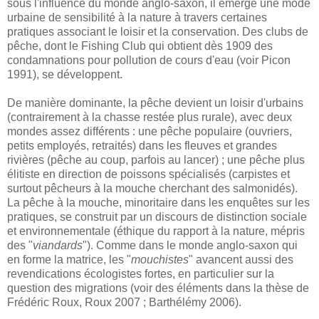
sous l'influence du monde anglo-saxon, il émerge une mode
urbaine de sensibilité à la nature à travers certaines
pratiques associant le loisir et la conservation. Des clubs de
pêche, dont le Fishing Club qui obtient dès 1909 des
condamnations pour pollution de cours d'eau (voir Picon
1991), se développent.
De manière dominante, la pêche devient un loisir d'urbains
(contrairement à la chasse restée plus rurale), avec deux
mondes assez différents : une pêche populaire (ouvriers,
petits employés, retraités) dans les fleuves et grandes
rivières (pêche au coup, parfois au lancer) ; une pêche plus
élitiste en direction de poissons spécialisés (carpistes et
surtout pêcheurs à la mouche cherchant des salmonidés).
La pêche à la mouche, minoritaire dans les enquêtes sur les
pratiques, se construit par un discours de distinction sociale
et environnementale (éthique du rapport à la nature, mépris
des "
viandards
"). Comme dans le monde anglo-saxon qui
en forme la matrice, les "
mouchistes
" avancent aussi des
revendications écologistes fortes, en particulier sur la
question des migrations (voir des éléments dans la thèse de
Frédéric Roux, Roux 2007 ; Barthélémy 2006).