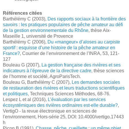
Références citées
Barthélémy C (2003),
Des rapports sociaux à la frontière des
savoirs : les pratiques populaires de pêche amateur au défi
de la gestion environnementale du Rhône
, thèse Aix-
Maseille 1, université de Provence
Barthélémy C (2006),
Du «mangeur» d’aloses au carpiste
sportif : esquisse d’une histoire de la pêche amateur en
France?
, Courrier de l’environnement de l’INRA, 53, 121-
127
Bouleau G (2007),
La gestion française des rivières et ses
indicateurs à l'épreuve de la directive cadre
, thèse sciences
de l’homme et société, AgroParisTech.
Bouleau G, Barthélémy C (2007),
Les demandes sociales
de restauration des rivières et leurs traductions scientifiques
et politiques
, Techniques Sciences Méthodes, 68-76.
Lespez L et al (2016),
L’évaluation par les services
écosystémiques des rivières ordinaires est-elle durable?
,
VertigO - la revue électronique en sciences de
l'environnement, Hors-série 25, DOI: 10.4000/vertigo.17443
h
Picon B (1991),
Chasse, pêche, cueillette : un même objet