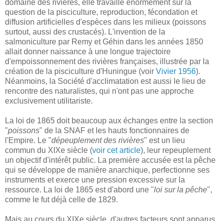
domaine des rivières, elle travaille énormément sur la
question de la pisciculture, reproduction, fécondation et
diffusion artificielles d'espèces dans les milieux (poissons
surtout, aussi des crustacés). L'invention de la
salmoniculture par Remy et Géhin dans les années 1850
allait donner naissance à une longue trajectoire
d'empoissonnement des rivières françaises, illustrée par la
création de la pisciculture d'Huningue (voir
Vivier 1956
).
Néanmoins, la Société d'acclimatation est aussi le lieu de
rencontre des naturalistes, qui n'ont pas une approche
exclusivement utilitariste.
La loi de 1865 doit beaucoup aux échanges entre la section
"
poissons
" de la SNAF et les hauts fonctionnaires de
l'Empire. Le "
dépeuplement des rivières
" est un lieu
commun du XIXe siècle (
voir cet article
), leur repeuplement
un objectif d'intérêt public. La première accusée est la pêche
qui se développe de manière anarchique, perfectionne ses
instruments et exerce une pression excessive sur la
ressource. La loi de 1865 est d'abord une "
loi sur la pêche
",
comme le fut déjà celle de 1829.
Mais au cours du XIXe siècle, d'autres facteurs sont apparus