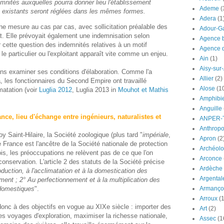
mnités auxquelles pourra donner lieu l'établissement
Ademe
(
s existants seront réglées dans les mêmes formes.
Adera
(1
ne mesure au cas par cas, avec sollicitation préalable des
Adour-G
at. Elle prévoyait également une indemnisation selon
Agence b
r cette question des indemnités relatives à un motif
Agence d
 le particulier ou l'exploitant apparaît vite comme un enjeu.
Ain
(1)
Aisy-sur
ns examiner ses conditions d'élaboration. Comme l'a
Allier
(2)
, les fonctionnaires du Second Empire ont travaillé
Alose
(1
matation (voir
Luglia 2012
, Luglia 2013 in
Mouhot et Mathis
Amphibi
Anguille
nce, lieu d'échange entre ingénieurs, naturalistes et
ANPER-
Anthrop
 Saint-Hilaire, la Société zoologique (plus tard "
impériale
,
Apron
(2
e France est l'ancêtre de la Société nationale de protection
Archéolo
ois, les préoccupations ne relèvent pas de ce que l'on
Arconce
conservation. L'article 2 des statuts de la Société précise
Ardèche
roduction, à l'acclimatation et à la domestication des
Argental
ent ; 2° Au perfectionnement et à la multiplication des
Armanço
 domestiques
".
Arroux
(1
donc à des objectifs en vogue au XIXe siècle : importer des
Art
(2)
 voyages d'exploration, maximiser la richesse nationale,
Assec
(1