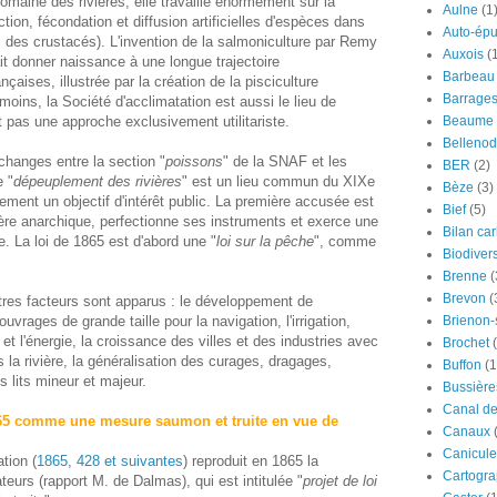
domaine des rivières, elle travaille énormément sur la
Aulne
(1
ction, fécondation et diffusion artificielles d'espèces dans
Auto-épu
i des crustacés). L'invention de la salmoniculture par Remy
Auxois
(
it donner naissance à une longue trajectoire
Barbeau
aises, illustrée par la création de la pisciculture
Barrage
moins, la Société d'acclimatation est aussi le lieu de
Beaume
nt pas une approche exclusivement utilitariste.
Bellenod
changes entre la section "
poissons
" de la SNAF et les
BER
(2)
e "
dépeuplement des rivières
" est un lieu commun du XIXe
Bèze
(3)
lement un objectif d'intérêt public. La première accusée est
Bief
(5)
re anarchique, perfectionne ses instruments et exerce une
Bilan ca
. La loi de 1865 est d'abord une "
loi sur la pêche
", comme
Biodivers
Brenne
(
Brevon
(
tres facteurs sont apparus : le développement de
Brienon
ouvrages de grande taille pour la navigation, l'irrigation,
et l'énergie, la croissance des villes et des industries avec
Brochet
 la rivière, la généralisation des curages, dragages,
Buffon
(1
s lits mineur et majeur.
Bussière
Canal d
865 comme une mesure saumon et truite en vue de
Canaux
Canicule
tion (
1865, 428 et suivantes
) reproduit en 1865 la
Cartogra
ateurs (rapport M. de Dalmas), qui est intitulée "
projet de loi