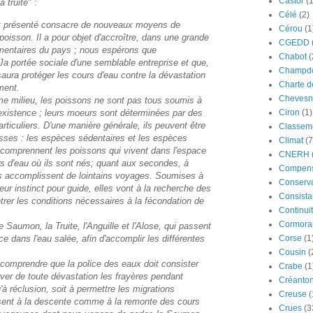
Castor
(
a truite
" :
Célé
(2)
est présenté consacre de nouveaux moyens de
Cérou
(1
poisson. Il a pour objet d'accroître, dans une grande
CGEDD
limentaires du pays ; nous espérons que
Chabot
(
Ja portée sociale d'une semblable entreprise et que,
Champdô
 saura protéger les cours d'eau contre la dévastation
Charte d
ment.
Chevesn
e milieu, les poissons ne sont pas tous soumis à
'existence ; leurs moeurs sont déterminées par des
Ciron
(1)
rticuliers. D'une manière générale, ils peuvent être
Classeme
sses : les espèces sédentaires et les espèces
Climat
(7
comprennent les poissons qui vivent dans l'espace
CNERH
urs d'eau où ils sont nés; quant aux secondes, à
Compens
s accomplissent de lointains voyages. Soumises à
Conserva
leur instinct pour guide, elles vont à la recherche des
Consista
ntrer les conditions nécessaires à la fécondation de
Continui
Cormora
aumon, la Truite, l'Anguille et l'Alose, qui passent
e dans l'eau salée, afin d'accomplir les différentes
Corse
(1
.
Cousin
(
e comprendre que la police des eaux doit consister
Crabe
(1
rver de toute dévastation les frayères pendant
Créanto
'à réclusion, soit à permettre les migrations
Creuse
(
ssent à la descente comme à la remonte des cours
Crues
(3