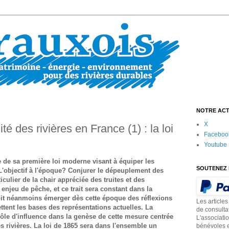
NOTRE ACT
X
é des rivières en France (1) : la loi
Faceboo
Youtube
e de sa première loi moderne visant à équiper les
SOUTENEZ 
L'objectif à l'époque? Conjurer le dépeuplement des
iculier de la chair appréciée des truites et des
enjeu de pêche, et ce trait sera constant dans la
voit néanmoins émerger dès cette époque des réflexions
Les articles
jettent les bases des représentations actuelles. La
de consulta
rôle d'influence dans la genèse de cette mesure centrée
L'associati
es rivières. La loi de 1865 sera dans l'ensemble un
bénévoles e