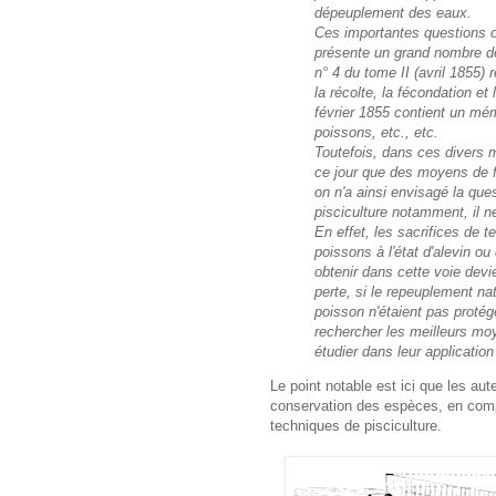
dépeuplement des eaux.
Ces importantes questions ont
présente un grand nombre de 
n° 4 du tome II (avril 1855) 
la récolte, la fécondation e
février 1855 contient un mém
poissons, etc., etc.
Toutefois, dans ces divers m
ce jour que des moyens de f
on n'a ainsi envisagé la ques
pisciculture notamment, il ne
En effet, les sacrifices de t
poissons à l'état d'alevin ou 
obtenir dans cette voie devi
perte, si le repeuplement nat
poisson n'étaient pas protég
rechercher les meilleurs moy
étudier dans leur application
Le point notable est ici que les au
conservation des espèces, en comp
techniques de pisciculture.