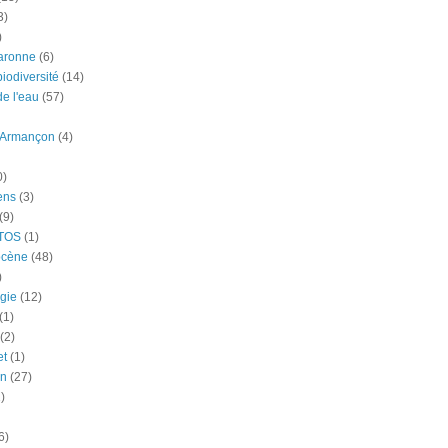
3)
)
aronne
(6)
iodiversité
(14)
e l'eau
(57)
-Armançon
(4)
0)
ens
(3)
(9)
TOS
(1)
ocène
(48)
)
gie
(12)
(1)
(2)
et
(1)
n
(27)
)
6)