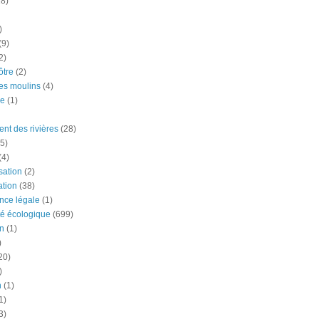
18)
)
(9)
2)
tre
(2)
es moulins
(4)
e
(1)
nt des rivières
(28)
5)
(4)
ation
(2)
tion
(38)
nce légale
(1)
té écologique
(699)
n
(1)
)
20)
)
n
(1)
1)
3)