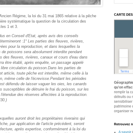
CARTE DES
ncien Régime, la loi du 31 mai 1865 relative à la pêche
ère systématique la question de la circulation des
les 1 et 3.
dus en Conseil d'Etat, après avis des conseils
termineront :
1° Les parties des fleuves, rivières,
ées pour la reproduction, et dans lesquelles la
 de poissons sera absolument interdite pendant
es des fleuves, rivières, canaux et cours d'eau dans
rra être établi, après enquête, un passage appelé
 libre circulation du poisson.
Dans les parties de
t article, toute pêche est interdite, même celle à la
in, même celle de l'écrevisse.
Pendant les périodes
Géographie
l est défendu de laisser vaguer les oies, les canards
qu'on effa
 susceptibles de détruire le frai du poisson, sur les
remplir la 
l'étendue des réserves affectées à la reproduction.
détruits ou
830.)
sensibiliser
patrimoine 
organiser no
uelles auront droit les propriétaires riverains qui
êche, par application de l'article précédent, seront
Retrouvez n
éfecture, après expertise, conformément à la loi du
A savoir