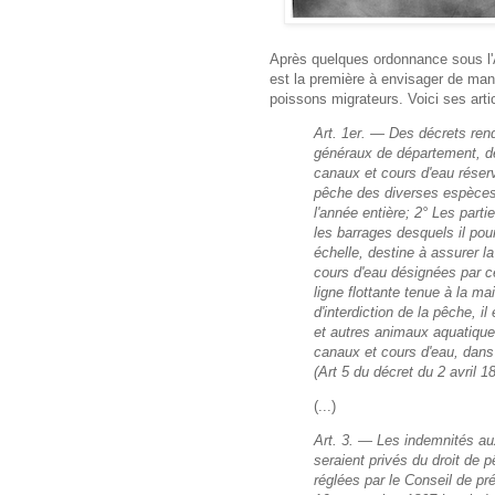
Après quelques ordonnance sous l'A
est la première à envisager de mani
poissons migrateurs. Voici ses artic
Art. 1er. — Des décrets ren
généraux de département, dé
canaux et cours d'eau réserv
pêche des diverses espèces
l'année entière;
2° Les parti
les barrages desquels il pou
échelle, destine à assurer la
cours d'eau désignées par ce
ligne flottante tenue à la ma
d'interdiction de la pêche, i
et autres animaux aquatiques
canaux et cours d'eau, dans 
(Art 5 du décret du 2 avril 1
(...)
Art. 3. — Les indemnités auxq
seraient privés du droit de p
réglées par le Conseil de pr