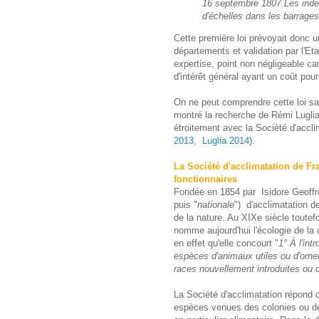
16 septembre 1807.
Les inde
d'échelles dans les barrage
Cette première loi prévoyait donc u
départements et validation par l'Et
expertise, point non négligeable ca
d'intérêt général ayant un coût pour
On ne peut comprendre cette loi sa
montré la recherche de Rémi Luglia
étroitement avec la Société d'accli
2013
,
Luglia 2014
).
La Société d'acclimatation de Fra
fonctionnaires
Fondée en 1854 par Isidore Geoffroy
puis "
nationale
") d'acclimatation d
de la nature. Au XIXe siècle toutef
nomme aujourd'hui l'écologie de la 
en effet qu'elle concourt "
1° À l'int
espèces d'animaux utiles ou d'ornem
races nouvellement introduites ou
La Société d'acclimatation répond 
espèces venues des colonies ou des