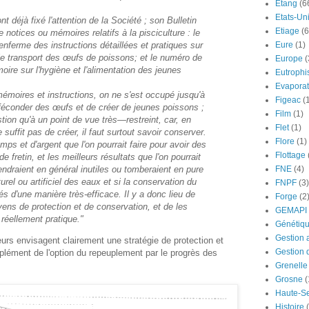
Etang
(6
Etats-Un
 déjà fixé l'attention de la Société ; son Bulletin
Etiage
(6
notices ou mémoires relatifs à la pisciculture : le
renferme des instructions détaillées et pratiques sur
Eure
(1)
t le transport des œufs de poissons; et le numéro de
Europe
(
oire sur l'hygiène et l'alimentation des jeunes
Eutrophi
Evaporat
émoires et instructions, on ne s'est occupé jusqu'à
Figeac
(
éconder des œufs et de créer de jeunes poissons ;
Film
(1)
tion qu'à un point de vue très—restreint, car, en
Flet
(1)
 suffit pas de créer, il faut surtout savoir conserver.
Flore
(1)
emps et d'argent que l'on pourrait faire pour avoir des
Flottage
de fretin, et les meilleurs résultats que l'on pourrait
endraient en général inutiles ou tomberaient en pure
FNE
(4)
urel ou artificiel des eaux et si la conservation du
FNPF
(3)
és d'une manière très-efficace. Il y a donc lieu de
Forge
(2
ens de protection et de conservation, et de les
GEMAPI
 réellement pratique."
Génétiq
Gestion 
teurs envisagent clairement une stratégie de protection et
Gestion 
lément de l'option du repeuplement par le progrès des
Grenelle
Grosne
(
Haute-S
Histoire