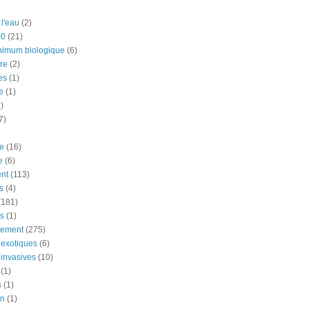
 l'eau
(2)
00
(21)
nimum biologique
(6)
re
(2)
es
(1)
e
(1)
)
7)
e
(16)
e
(6)
nt
(113)
s
(4)
(181)
ns
(1)
nement
(275)
exotiques
(6)
invasives
(10)
(1)
s
(1)
on
(1)