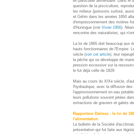
en particulier alimentaire. Dans le 
question de la pisciculture, reprodu
les milieux (poissons surtout, auss
et Géhin dans les années 1850 alla
d'empoissonnement des rivières franç
d'Huningue (voir
Vivier 1956
). Néan
rencontre des naturalistes, qui n'o
La loi de 1865 doit beaucoup aux é
hauts fonctionnaires de l'Empire. L
siècle (
voir cet article
), leur repeup
la pêche qui se développe de maniè
pression excessive sur la ressource
le fut déjà celle de 1829.
Mais au cours du XIXe siècle, d'au
l'hydraulique, avec la diffusion des 
l'approvisionnement en eau potable 
leurs pollutions souvent jetées dans
extractions de graviers et galets de
Rapporteur Dalmas : la loi de 1
l'alimentation
Le bulletin de la Société d'acclimata
présentation qui fut faite aux législ