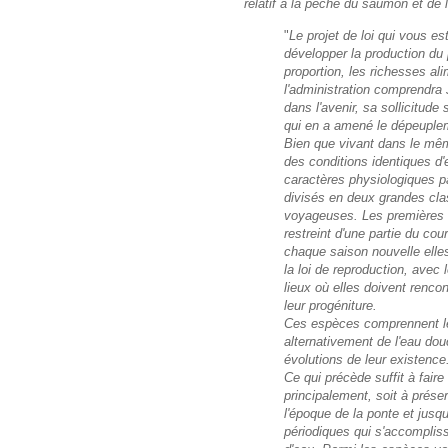
relatif à la pêche du saumon et de l
"
Le projet de loi qui vous 
développer la production du 
proportion, les richesses a
l'administration comprendra 
dans l'avenir, sa sollicitude
qui en a amené le dépeuple
Bien que vivant dans le mêm
des conditions identiques d
caractères physiologiques pa
divisés en deux grandes cla
voyageuses. Les premières 
restreint d'une partie du co
chaque saison nouvelle elle
la loi de reproduction, avec 
lieux où elles doivent renco
leur progéniture.
Ces espèces comprennent le S
alternativement de l'eau douc
évolutions de leur existence
Ce qui précède suffit à fair
principalement, soit à prése
l'époque de la ponte et jusqu
périodiques qui s'accompli