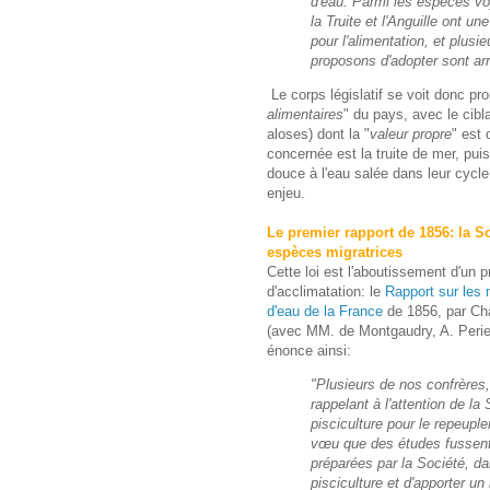
d'eau. Parmi les espèces v
la Truite et l'Anguille ont u
pour l'alimentation, et plusi
proposons d'adopter sont arr
Le corps législatif se voit donc pr
alimentaires
" du pays, avec le cibl
aloses) dont la "
valeur propre
" est 
concernée est la truite de mer, pui
douce à l'eau salée dans leur cycle
enjeu.
Le premier rapport de 1856: la S
espèces migratrices
Cette loi est l'aboutissement d'un p
d'acclimatation: le
Rapport sur les
d'eau de la France
de 1856, par Cha
(avec MM. de Montgaudry, A. Perier, 
énonce ainsi:
"Plusieurs de nos confrères,
rappelant à l'attention de la
pisciculture pour le repeupl
vœu que des études fussent 
préparées par la Société, da
pisciculture et d'apporter 