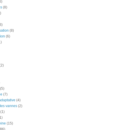
6)
is
(8)
)
3)
sation
(8)
ion
(6)
1)
(2)
)
(5)
ue
(7)
adaptative
(4)
des vannes
(2)
(1)
1)
eine
(15)
(86)