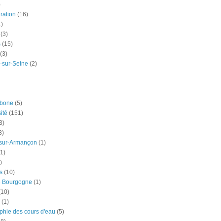
)
ration
(16)
1)
(3)
s
(15)
(3)
-sur-Seine
(2)
rbone
(5)
ité
(151)
3)
3)
-sur-Armançon
(1)
(1)
)
s
(10)
e Bourgogne
(1)
(10)
(1)
phie des cours d'eau
(5)