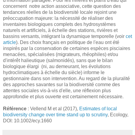
d'information partagée. Pour les rivières et plans d'eau qui
concernent notre action associative, cette question des
tendances réelles de la biodiversité locale rejoint une
préoccupation majeure: la nécessité de réaliser des
inventaires biologiques complets des hydrosystèmes
naturels et artificiels, à échelle des stations, rivières et
bassins versants, intégrant la dynamique temporelle (voir
cet
article
). Des choix français en politique de l'eau ont été
inspirés par la conservation de certaines espèces pisciaires
menacées, spécialisées (migrateurs, rhéophiles) et/ou
d'intérêt halieutique (salmonidés), sans que le bilan
biologique élargi (ni, au demeurant, les évolutions
hydroclimatiques à échelle du siècle) informe le
gestionnaire dans son intervention. Au regard de la pluralité
des approches savantes sur la biodiversité comme des
attentes sociales vis-à-vis d'elle, une réflexion plus
approfondie et plus ouverte est certainement nécessaire.
Référence
: Vellend M et al (2017),
Estimates of local
biodiversity change over time stand up to scrutiny
, Ecology,
DOI: 10.1002/ecy.1660