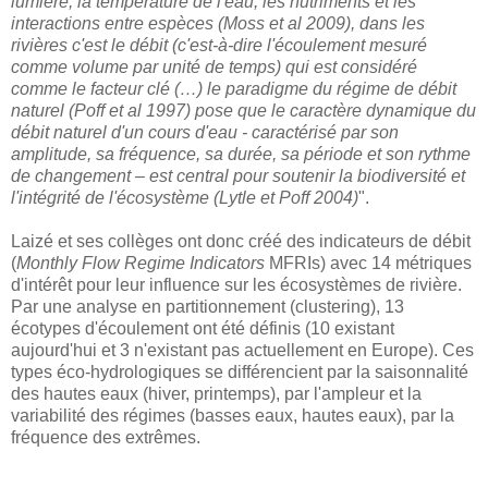
lumière, la température de l'eau, les nutriments et les
interactions entre espèces (Moss et al 2009), dans les
rivières c'est le débit (c'est-à-dire l'écoulement mesuré
comme volume par unité de temps) qui est considéré
comme le facteur clé (…) le paradigme du régime de débit
naturel (Poff et al 1997) pose que le caractère dynamique du
débit naturel d'un cours d'eau - caractérisé par son
amplitude, sa fréquence, sa durée, sa période et son rythme
de changement – est central pour soutenir la biodiversité et
l'intégrité de l'écosystème (Lytle et Poff 2004)
".
Laizé et ses collèges ont donc créé des indicateurs de débit
(
Monthly Flow Regime Indicators
MFRIs) avec 14 métriques
d'intérêt pour leur influence sur les écosystèmes de rivière.
Par une analyse en partitionnement (clustering), 13
écotypes d'écoulement ont été définis (10 existant
aujourd'hui et 3 n'existant pas actuellement en Europe). Ces
types éco-hydrologiques se différencient par la saisonnalité
des hautes eaux (hiver, printemps), par l'ampleur et la
variabilité des régimes (basses eaux, hautes eaux), par la
fréquence des extrêmes.