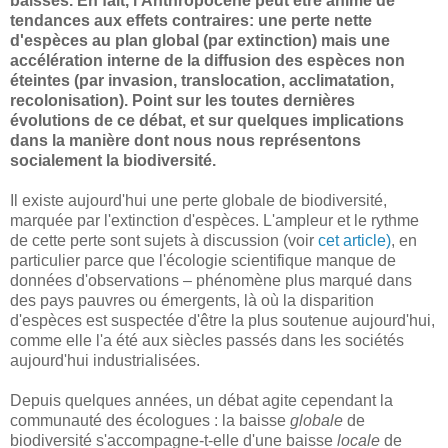
baisses. En fait, l'Anthropocène peut être animé de
tendances aux effets contraires: une perte nette
d'espèces au plan global (par extinction) mais une
accélération interne de la diffusion des espèces non
éteintes (par invasion, translocation, acclimatation,
recolonisation). Point sur les toutes dernières
évolutions de ce débat, et sur quelques implications
dans la manière dont nous nous représentons
socialement la biodiversité.
Il existe aujourd'hui une perte globale de biodiversité,
marquée par l'extinction d'espèces. L'ampleur et le rythme
de cette perte sont sujets à discussion (voir
cet article)
, en
particulier parce que l'écologie scientifique manque de
données d'observations – phénomène plus marqué dans
des pays pauvres ou émergents, là où la disparition
d'espèces est suspectée d'être la plus soutenue aujourd'hui,
comme elle l'a été aux siècles passés dans les sociétés
aujourd'hui industrialisées.
Depuis quelques années, un débat agite cependant la
communauté des écologues : la baisse
globale
de
biodiversité s'accompagne-t-elle d'une baisse
locale
de