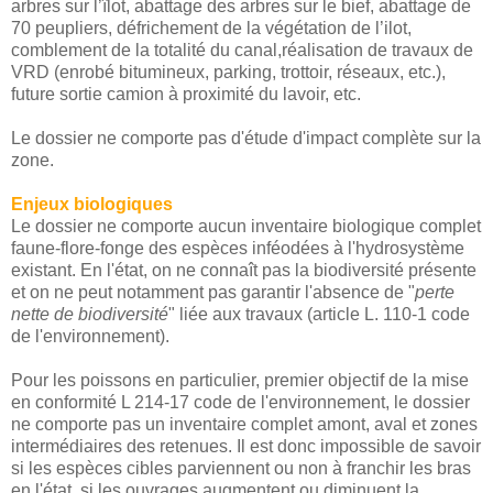
arbres sur l’îlot, abattage des arbres sur le bief, abattage de
70 peupliers, défrichement de la végétation de l’ilot,
comblement de la totalité du canal,réalisation de travaux de
VRD (enrobé bitumineux, parking, trottoir, réseaux, etc.),
future sortie camion à proximité du lavoir, etc.
Le dossier ne comporte pas d'étude d'impact complète sur la
zone.
Enjeux biologiques
Le dossier ne comporte aucun inventaire biologique complet
faune-flore-fonge des espèces inféodées à l'hydrosystème
existant. En l'état, on ne connaît pas la biodiversité présente
et on ne peut notamment pas garantir l'absence de "
perte
nette de biodiversité
" liée aux travaux (article L. 110-1 code
de l'environnement).
Pour les poissons en particulier, premier objectif de la mise
en conformité L 214-17 code de l'environnement, le dossier
ne comporte pas un inventaire complet amont, aval et zones
intermédiaires des retenues. Il est donc impossible de savoir
si les espèces cibles parviennent ou non à franchir les bras
en l'état, si les ouvrages augmentent ou diminuent la