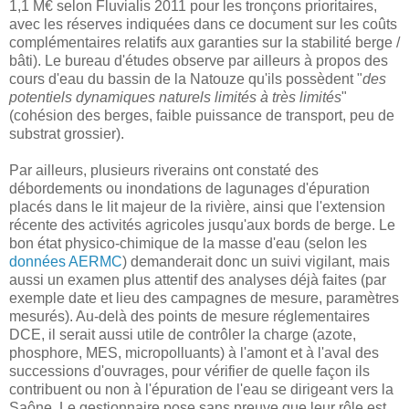
1,1 M€ selon Fluvialis 2011 pour les tronçons prioritaires,
avec les réserves indiquées dans ce document sur les coûts
complémentaires relatifs aux garanties sur la stabilité berge /
bâti). Le bureau d'études observe par ailleurs à propos des
cours d'eau du bassin de la Natouze qu'ils possèdent "
des
potentiels dynamiques naturels limités à très limités
"
(cohésion des berges, faible puissance de transport, peu de
substrat grossier).
Par ailleurs, plusieurs riverains ont constaté des
débordements ou inondations de lagunages d'épuration
placés dans le lit majeur de la rivière, ainsi que l'extension
récente des activités agricoles jusqu'aux bords de berge. Le
bon état physico-chimique de la masse d'eau (selon les
données AERMC
) demanderait donc un suivi vigilant, mais
aussi un examen plus attentif des analyses déjà faites (par
exemple date et lieu des campagnes de mesure, paramètres
mesurés). Au-delà des points de mesure réglementaires
DCE, il serait aussi utile de contrôler la charge (azote,
phosphore, MES, micropolluants) à l'amont et à l'aval des
successions d'ouvrages, pour vérifier de quelle façon ils
contribuent ou non à l'épuration de l'eau se dirigeant vers la
Saône. Le gestionnaire pose sans preuve que leur rôle est