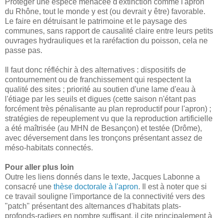
Protéger une espèce menacée d'extinction comme l'apron
du Rhône, tout le monde y est (ou devrait y être) favorable.
Le faire en détruisant le patrimoine et le paysage des
communes, sans rapport de causalité claire entre leurs petits
ouvrages hydrauliques et la raréfaction du poisson, cela ne
passe pas.
Il faut donc réfléchir à des alternatives : dispositifs de
contournement ou de franchissement qui respectent la
qualité des sites ; priorité au soutien d'une lame d'eau à
l'étiage par les seuils et digues (cette saison n'étant pas
forcément très pénalisante au plan reproductif pour l'apron) ;
stratégies de repeuplement vu que la reproduction artificielle
a été maîtrisée (au MHN de Besançon) et testée (Drôme),
avec déversement dans les tronçons présentant assez de
méso-habitats connectés.
Pour aller plus loin
Outre les liens donnés dans le texte, Jacques Labonne a
consacré une
thèse doctorale à l'apron
. Il est à noter que si
ce travail souligne l'importance de la connectivité vers des
"patch" présentant des alternances d'habitats plats-
profonds-radiers en nombre suffisant, il cite principalement à