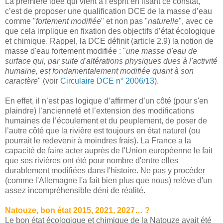
La première idée qui vient à l’esprit en lisant ce constat,
c’est de proposer une qualification DCE de la masse d’eau
comme "
fortement modifiée
" et non pas "
naturelle
", avec ce
que cela implique en fixation des objectifs d’état écologique
et chimique. Rappel, la DCE définit (article 2.9) la notion de
masse d'eau fortement modifiée : "
une masse d'eau de
surface qui, par suite d'altérations physiques dues à l'activité
humaine, est fondamentalement modifiée quant à son
caractère
" (voir
Circulaire DCE n° 2006/13
).
En effet, il n’est pas logique d’affirmer d’un côté (pour s'en
plaindre) l’ancienneté et l’extension des modifications
humaines de l’écoulement et du peuplement, de poser de
l’autre côté que la rivière est toujours en état naturel (ou
pourrait le redevenir à moindres frais). La France a la
capacité de faire acter auprès de l'Union européenne le fait
que ses rivières ont été pour nombre d'entre elles
durablement modifiées dans l'histoire. Ne pas y procéder
(comme l'Allemagne l'a fait bien plus que nous) relève d'un
assez incompréhensible déni de réalité.
Natouze, bon état 2015, 2021, 2027… ?
Le bon état écologique et chimique de la Natouze avait été