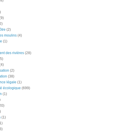
18)
)
(9)
2)
tre
(2)
es moulins
(4)
e
(1)
nt des rivières
(28)
5)
(4)
ation
(2)
tion
(38)
nce légale
(1)
té écologique
(699)
n
(1)
)
20)
)
n
(1)
1)
3)