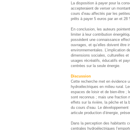
La disposition à payer pour la con
accepteraient de verser un montant 
cours d’eau affectés par les petite
prêts à payer 5 euros par an et 28
En conclusion, les auteurs pointent
limiter à leur contribution énergét
possèdent une connaissance effecti
ouvrages, et qu’elles doivent être 
environnementales. L’implication d
dimensions sociales, culturelles e
usages récréatifs, éducatifs et pa
centrées sur la seule énergie.
Discussion
Cette recherche met en évidence u
hydroélectriques en milieu rural. 
espaces de loisir et de bien-être ;
sont reconnus ; mais une fraction 
effets sur la rivière, la pêche et la
du cours d’eau. Le développement 
articule production d’énergie, prése
Dans la perception des habitants co
centrales hydroélectriques l’emport