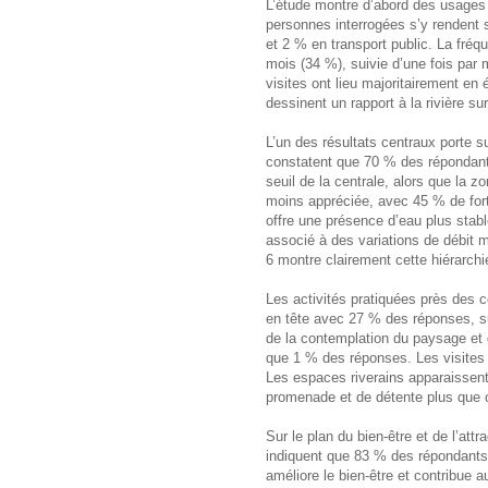
L’étude montre d’abord des usages 
personnes interrogées s’y rendent 
et 2 % en transport public. La fréqu
mois (34 %), suivie d’une fois par 
visites ont lieu majoritairement e
dessinent un rapport à la rivière sur
L’un des résultats centraux porte s
constatent que 70 % des répondants
seuil de la centrale, alors que la zo
moins appréciée, avec 45 % de forte
offre une présence d’eau plus stable
associé à des variations de débit m
6 montre clairement cette hiérarchie
Les activités pratiquées près des 
en tête avec 27 % des réponses, su
de la contemplation du paysage et
que 1 % des réponses. Les visites s
Les espaces riverains apparaissent
promenade et de détente plus que 
Sur le plan du bien-être et de l’attra
indiquent que 83 % des répondants 
améliore le bien-être et contribue 