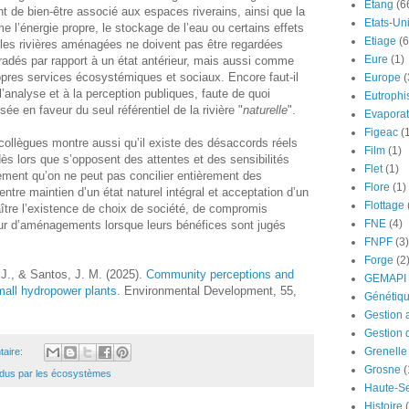
Etang
(6
nt de bien-être associé aux espaces riverains, ainsi que la
Etats-Un
l’énergie propre, le stockage de l’eau ou certains effets
Etiage
(6
les rivières aménagées ne doivent pas être regardées
Eure
(1)
dés par rapport à un état antérieur, mais aussi comme
ropres services écosystémiques et sociaux. Encore faut-il
Europe
(
l’analyse et à la perception publiques, faute de quoi
Eutrophi
sée en faveur du seul référentiel de la rivière "
naturelle
".
Evaporat
Figeac
(
collègues montre aussi qu’il existe des désaccords réels
Film
(1)
dès lors que s’opposent des attentes et des sensibilités
Flet
(1)
lement qu’on ne peut pas concilier entièrement des
Flore
(1)
ntre maintien d’un état naturel intégral et acceptation d’un
Flottage
aître l’existence de choix de société, de compromis
FNE
(4)
eur d’aménagements lorsque leurs bénéfices sont jugés
FNPF
(3)
Forge
(2
 J., & Santos, J. M. (2025).
Community perceptions and
GEMAPI
all hydropower plants
. Environmental Development, 55,
Génétiq
Gestion 
Gestion 
Grenelle
aire:
Grosne
(
ndus par les écosystèmes
Haute-S
Histoire