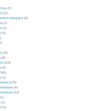
 l'eau
(2)
00
(21)
nimum biologique
(6)
re
(2)
es
(1)
e
(1)
)
7)
e
(16)
e
(6)
nt
(113)
s
(4)
(181)
ns
(1)
nement
(275)
exotiques
(6)
invasives
(10)
(1)
s
(1)
on
(1)