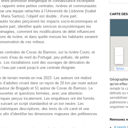
e entre promotion énergétique et connaissance incomplète
 rapports entre petites centrales, rivières et communautés
 par une équipe rattachée à l’Université de Lisbonne (Isabel
CARTE DES
aria Santos), l’objetif est double ; d’une part,
és locales perçoivent les impacts socio-économiques et
’autre part, identifier quels services écosystémiques les
ménagées, comment les modifications de débit influencent
ions de rivière, et dans quelle mesure les habitants seraient
conservation de ces milieux.
es centrales de Covas do Barroso, sur la rivière Couto, et
ours d’eau du nord du Portugal, peu pollués, de petite
es. Les installations sont des ouvrages de dérivation de
l’eau par canal jusqu’à une centrale éloignée.
 de terrain menée en mai 2023. Les auteurs ont réalisé
Géographie
ès d’adultes vivant dans un rayon de 20 km par route autour
qu'on effa
 autour de Bragado et 51 autour de Covas do Barroso. Le
remplir la 
ouvertes et questions fermées, avec une attention
détruits ou
sensibiliser
émiques perçus localement. Les enquêteurs ont été formés
patrimoine 
en suivant un script standardisé et un ton neutre. Les
organiser no
statistiques descriptives, des tests du chi carré et une
 afin d’identifier les dimensions majeures des préférences
Retrouvez n
A savoir