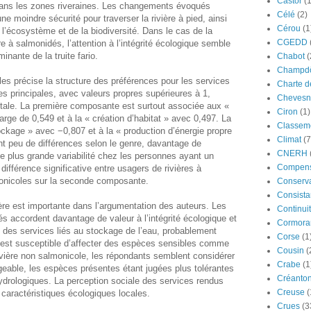
Castor
(
 dans les zones riveraines. Les changements évoqués
Célé
(2)
e moindre sécurité pour traverser la rivière à pied, ainsi
Cérou
(1
l’écosystème et de la biodiversité. Dans le cas de la
CGEDD
e à salmonidés, l’attention à l’intégrité écologique semble
inante de la truite fario.
Chabot
(
Champdô
es précise la structure des préférences pour les services
Charte d
principales, avec valeurs propres supérieures à 1,
Chevesn
otale. La première composante est surtout associée aux «
Ciron
(1)
arge de 0,549 et à la « création d’habitat » avec 0,497. La
Classeme
ockage » avec −0,807 et à la « production d’énergie propre
Climat
(7
t peu de différences selon le genre, davantage de
CNERH
e plus grande variabilité chez les personnes ayant un
Compens
différence significative entre usagers de rivières à
monicoles sur la seconde composante.
Conserva
Consista
ière est importante dans l’argumentation des auteurs. Les
Continui
dés accordent davantage de valeur à l’intégrité écologique et
Cormora
s des services liés au stockage de l’eau, probablement
Corse
(1
est susceptible d’affecter des espèces sensibles comme
Cousin
(
a rivière non salmonicole, les répondants semblent considérer
Crabe
(1
ble, les espèces présentes étant jugées plus tolérantes
Créanto
ydrologiques. La perception sociale des services rendus
Creuse
(
 caractéristiques écologiques locales.
Crues
(3