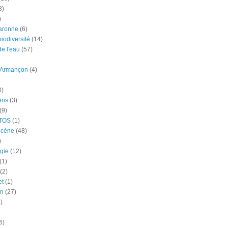
3)
)
aronne
(6)
iodiversité
(14)
e l'eau
(57)
-Armançon
(4)
0)
ens
(3)
(9)
TOS
(1)
ocène
(48)
)
gie
(12)
(1)
(2)
et
(1)
n
(27)
)
6)