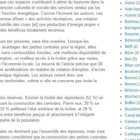
que ces espaces contribuent à attirer du tourisme dans la
Aulne
(1
dimension culturelle et sociale des services rendus par les
Auto-épu
r fonction énergétique. Comme l’écrivent les auteurs, ces
Auxois
(
omme offrant « des activités récréatives, une création
Barbeau
contrôle des crues [et] une production d’énergie propre ».
Barrage
l des bénéfices localement reconnus.
Beaume
Bellenod
ues est présente, sans être unanime. Lorsque les
BER
(2)
avantages des petites centrales pour la région, elles
 sans combustibles fossiles, une meilleure disponibilité de
Bèze
(3)
d’emplois, un meilleur accès à la rivière grâce aux routes,
Bief
(5)
 l’économie locale. Le résumé de l’article précise que 39
Bilan ca
s améliorations en matière de création d’emplois, d’accès
Biodivers
omique régionale. Les auteurs notent donc une
Brenne
(
s territoriales, même si elle ne concerne pas toute la
Brevon
(
Brienon
Brochet
les réserves. Environ la moitié des répondants (51 %) se
Buffon
(1
 avant la construction des centrales. Parmi eux, 39 % se
2 % préfèrent l’état antérieur de la rivière, et 29 %
Bussière
ce entre bénéfices perçus et attachement à l’intégrité
Canal d
artie de la population.
Canaux
Canicule
ales ne dominent pas l’ensemble des réponses, mais sont
Cartogra
ants considèrent que la construction des petites centrales