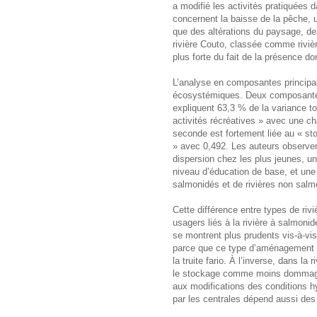
a modifié les activités pratiquées
concernent la baisse de la pêche, un
que des altérations du paysage, de 
rivière Couto, classée comme rivièr
plus forte du fait de la présence dom
L’analyse en composantes principal
écosystémiques. Deux composantes 
expliquent 63,3 % de la variance t
activités récréatives » avec une ch
seconde est fortement liée au « st
» avec 0,492. Les auteurs observen
dispersion chez les plus jeunes, un
niveau d’éducation de base, et une 
salmonidés et de rivières non sal
Cette différence entre types de riv
usagers liés à la rivière à salmoni
se montrent plus prudents vis-à-vi
parce que ce type d’aménagement 
la truite fario. À l’inverse, dans l
le stockage comme moins dommagea
aux modifications des conditions h
par les centrales dépend aussi des