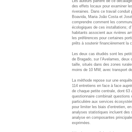
Les auteurs partent de ce décalag
des effets locaux pour examiner les
riveraines. Dans ce travail conduit
Boavida, Maria João Costa et José M
comprendre comment les communaut
écologiques de ces installations; d
habitants associent aux rivières a
les préférences pour certaines port
prêts à soutenir financièrement la 
Les deux cas étudiés sont les petit
de Bragado, sur l’Avelames, deux c
taille, situés dans des zones rural
moins de 10 MW, avec transport de 
La méthode repose sur une enquête
114 entretiens en face à face aupr
de chaque petite centrale, dont 63
questionnaire combinait questions 
particulière aux services écosyst
pour limiter les biais d’entretien, 
analyses statistiques incluent des 
analyse en composantes principales
exprimées.