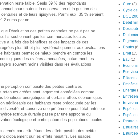
servation reste faible. Seuls 39 % des répondants
Cure
(3)
annuel pour soutenir la conservation et la gestion des
Cycle de
s centrales et de leurs ripisylves. Parmi eux, 35 % seraient
DCE 20
 % 2 euros par an.
Débit mi
Dessoub
 que l’évaluation des petites centrales ne peut pas se
Diatomé
ique. Ils soutiennent que les communautés locales
Digeann
ve à la fois des bénéfices et des impacts de ces
Doubs
(6
intégrées plus tôt et plus systématiquement aux évaluations
es habitants permet de mieux prendre en compte les
Droit
(15
t écologiques des rivières aménagées, notamment les
Eau
(1)
ysagers souvent moins visibles dans les évaluations
Economi
Ecreviss
Effaceme
Embâcle
ne perception composite des petites centrales
Energie
Les retenues créées sont largement appréciées comme
Entretie
 les bénéfices énergétiques et certains effets économiques
Environ
non négligeable des habitants reste préoccupée par les
 biodiversité, et conserve une préférence pour l’état antérieur
Espèces 
hydroélectrique durable passe par une approche qui
Espèces 
rvation écologique et participation des populations locales.
Essarois
Estuaire
ncernés par cette étude, les effets positifs des petites
Esturge
ent globalement sur les effets négatifs. Les usages