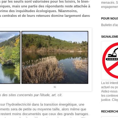
par les seuils sont valorisées pour les loisirs, le bien-
menacés. Si
miques, mais une partie des répondants reste attachée à
engagement,
 exprime des inquiétudes écologiques. Néanmoins,
tes centrales et de leurs retenues domine largement dans
POUR NOUS
Bulletin d'a
SIGNALEME
La loi inter
actuel ou p
Aidez-nous 
des sites concernés par l'étude, art. cit.
les contrev
justice. Cli
ur l’hydroélectricité dans la transition énergétique, une
ements sera de petite ou moyenne taille, alors même que
RECHERCHE
ux restent moins documentés que ceux des grands barrages.