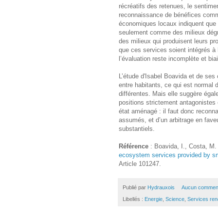
récréatifs des retenues, le sentime
reconnaissance de bénéfices comme 
économiques locaux indiquent que 
seulement comme des milieux dégra
des milieux qui produisent leurs p
que ces services soient intégrés à 
l’évaluation reste incomplète et biai
L’étude d'Isabel Boavida et de ses 
entre habitants, ce qui est normal 
différentes. Mais elle suggère éga
positions strictement antagonistes e
état aménagé : il faut donc reconn
assumés, et d’un arbitrage en fav
substantiels.
Référence
: Boavida, I., Costa, M.
ecosystem services provided by sm
Article 101247.
Publié par
Hydrauxois
Aucun comment
Libellés :
Energie
,
Science
,
Services re