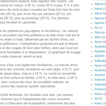
relativement espacés mais réguliers des rivières. Les
Ademe
(
surtout en voiture, à 55 %, contre 38 % à pied, 5 % à vélo
Adera
(1
ence de visite la plus courante est d’une fois tous les trois
Adour-G
mois (20 %), puis d’une fois par semaine (15 %). Les
n été (55 %), puis au printemps (24 %). Ces données
Agence b
tout récréatif et saisonnier.
Agence d
Ain
(1)
ur les préférences paysagères et récréatives. Les auteurs
Aisy-sur
 accordent une forte préférence au plan d’eau créé par le
Allier
(2)
ne située à l’aval, influencée par les lâchers d’eau, est
Alose
(1
 préférence. L’interprétation proposée est que la retenue
Amphibi
 et des usages de loisir plus lisibles, alors que l’aval est
Anguille
oins favorables à la fréquentation. Le graphique de la page
ANPER-
 entre réservoir, amont et aval.
Anthrop
cours d’eau sont également révélatrices. La marche arrive
Apron
(2
ivie des activités récréatives au sens large, à 21 %, puis
Archéolo
 du pique-nique, chacun à 14 %. Le canoë ne rassemble
Arconce
e font surtout en famille, à 42 %, et entre amis, à 29 %.
Ardèche
 donc comme des lieux de sociabilité ordinaire, de
Argental
comme des espaces sportifs spécialisés.
Armanço
Arroux
(1
ctivité territoriale, les résultats sont nets. Les auteurs
Art
(2)
estiment que la fréquentation des zones riveraines
aussi à l’éducation de la population, notamment des plus
Assec
(1