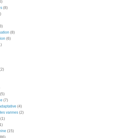
6)
is
(8)
)
3)
sation
(8)
ion
(6)
1)
(2)
)
(5)
ue
(7)
adaptative
(4)
des vannes
(2)
(1)
1)
eine
(15)
(86)