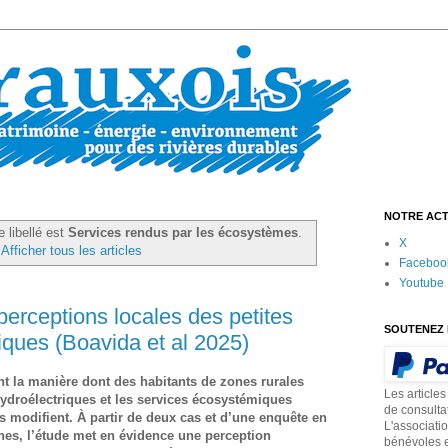
NOTRE ACT
e libellé est
Services rendus par les écosystèmes
.
X
Afficher tous les articles
Faceboo
Youtube
perceptions locales des petites
SOUTENEZ 
iques (Boavida et al 2025)
t la manière dont des habitants de zones rurales
Les articles
 hydroélectriques et les services écosystémiques
de consulta
s modifient. À partir de deux cas et d’une enquête en
L'associati
nes, l’étude met en évidence une perception
bénévoles e