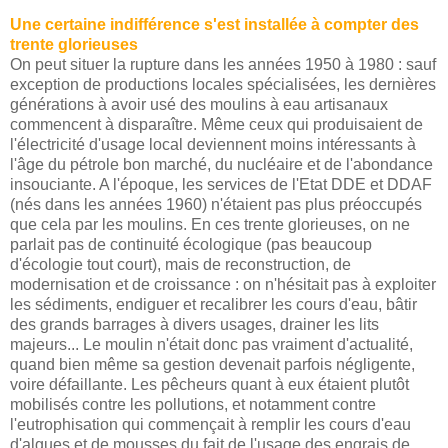
Une certaine indifférence s'est installée à compter des
trente glorieuses
On peut situer la rupture dans les années 1950 à 1980 : sauf
exception de productions locales spécialisées, les dernières
générations à avoir usé des moulins à eau artisanaux
commencent à disparaître. Même ceux qui produisaient de
l'électricité d'usage local deviennent moins intéressants à
l'âge du pétrole bon marché, du nucléaire et de l'abondance
insouciante. A l'époque, les services de l'Etat DDE et DDAF
(nés dans les années 1960) n'étaient pas plus préoccupés
que cela par les moulins. En ces trente glorieuses, on ne
parlait pas de continuité écologique (pas beaucoup
d'écologie tout court), mais de reconstruction, de
modernisation et de croissance : on n'hésitait pas à exploiter
les sédiments, endiguer et recalibrer les cours d'eau, bâtir
des grands barrages à divers usages, drainer les lits
majeurs... Le moulin n'était donc pas vraiment d'actualité,
quand bien même sa gestion devenait parfois négligente,
voire défaillante. Les pêcheurs quant à eux étaient plutôt
mobilisés contre les pollutions, et notamment contre
l'eutrophisation qui commençait à remplir les cours d'eau
d'algues et de mousses du fait de l'usage des engrais de