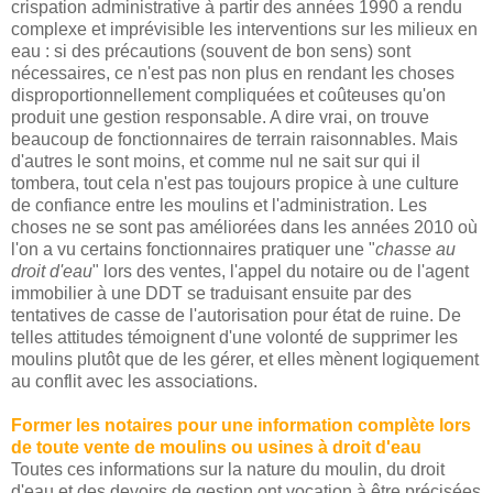
crispation administrative à partir des années 1990 a rendu
complexe et imprévisible les interventions sur les milieux en
eau : si des précautions (souvent de bon sens) sont
nécessaires, ce n'est pas non plus en rendant les choses
disproportionnellement compliquées et coûteuses qu'on
produit une gestion responsable. A dire vrai, on trouve
beaucoup de fonctionnaires de terrain raisonnables. Mais
d'autres le sont moins, et comme nul ne sait sur qui il
tombera, tout cela n'est pas toujours propice à une culture
de confiance entre les moulins et l'administration. Les
choses ne se sont pas améliorées dans les années 2010 où
l'on a vu certains fonctionnaires pratiquer une "
chasse au
droit d'eau
" lors des ventes, l'appel du notaire ou de l'agent
immobilier à une DDT se traduisant ensuite par des
tentatives de casse de l'autorisation pour état de ruine. De
telles attitudes témoignent d'une volonté de supprimer les
moulins plutôt que de les gérer, et elles mènent logiquement
au conflit avec les associations.
Former les notaires pour une information complète lors
de toute vente de moulins ou usines à droit d'eau
Toutes ces informations sur la nature du moulin, du droit
d'eau et des devoirs de gestion ont vocation à être précisées