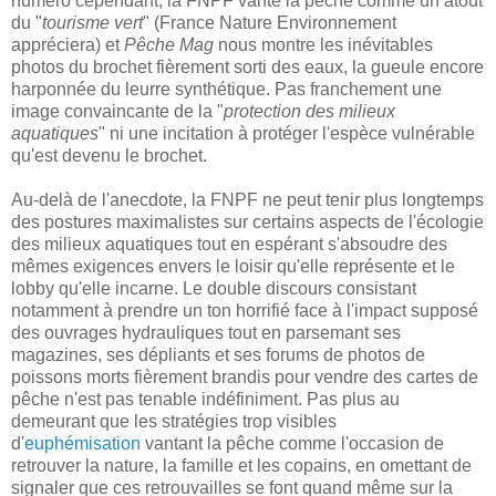
numéro cependant, la FNPF vante la pêche comme un atout
du "
tourisme vert
" (France Nature Environnement
appréciera) et
Pêche Mag
nous montre les inévitables
photos du brochet fièrement sorti des eaux, la gueule encore
harponnée du leurre synthétique. Pas franchement une
image convaincante de la "
protection des milieux
aquatiques
" ni une incitation à protéger l'espèce vulnérable
qu'est devenu le brochet.
Au-delà de l'anecdote, la FNPF ne peut tenir plus longtemps
des postures maximalistes sur certains aspects de l'écologie
des milieux aquatiques tout en espérant s'absoudre des
mêmes exigences envers le loisir qu'elle représente et le
lobby qu'elle incarne. Le double discours consistant
notamment à prendre un ton horrifié face à l'impact supposé
des ouvrages hydrauliques tout en parsemant ses
magazines, ses dépliants et ses forums de photos de
poissons morts fièrement brandis pour vendre des cartes de
pêche n'est pas tenable indéfiniment. Pas plus au
demeurant que les stratégies trop visibles
d'
euphémisation
vantant la pêche comme l'occasion de
retrouver la nature, la famille et les copains, en omettant de
signaler que ces retrouvailles se font quand même sur la