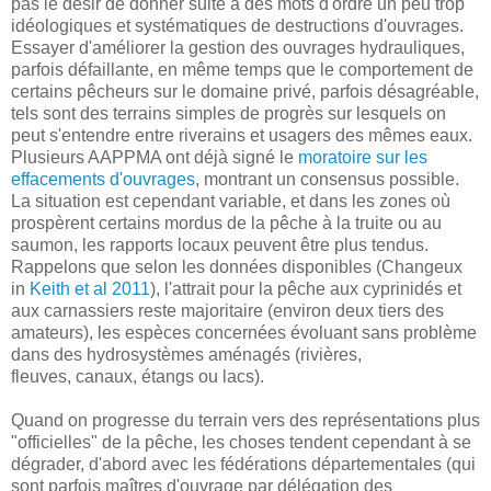
pas le désir de donner suite à des mots d'ordre un peu trop
idéologiques et systématiques de destructions d'ouvrages.
Essayer d'améliorer la gestion des ouvrages hydrauliques,
parfois défaillante, en même temps que le comportement de
certains pêcheurs sur le domaine privé, parfois désagréable,
tels sont des terrains simples de progrès sur lesquels on
peut s'entendre entre riverains et usagers des mêmes eaux.
Plusieurs AAPPMA ont déjà signé le
moratoire sur les
effacements d'ouvrages
, montrant un consensus possible.
La situation est cependant variable, et dans les zones où
prospèrent certains mordus de la pêche à la truite ou au
saumon, les rapports locaux peuvent être plus tendus.
Rappelons que selon les données disponibles (Changeux
in
Keith et al 2011
), l'attrait pour la pêche aux cyprinidés et
aux carnassiers reste majoritaire (environ deux tiers des
amateurs), les espèces concernées évoluant sans problème
dans des hydrosystèmes aménagés (rivières,
fleuves, canaux, étangs ou lacs).
Quand on progresse du terrain vers des représentations plus
"officielles" de la pêche, les choses tendent cependant à se
dégrader, d'abord avec les fédérations départementales (qui
sont parfois maîtres d'ouvrage par délégation des