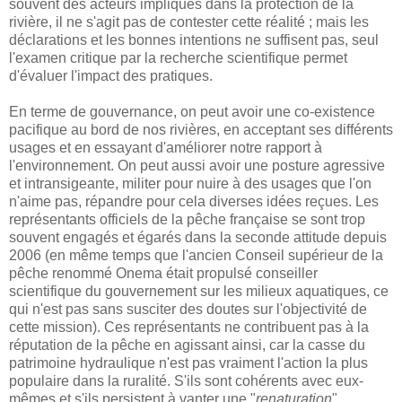
souvent des acteurs impliqués dans la protection de la
rivière, il ne s'agit pas de contester cette réalité ; mais les
déclarations et les bonnes intentions ne suffisent pas, seul
l'examen critique par la recherche scientifique permet
d'évaluer l'impact des pratiques.
En terme de gouvernance, on peut avoir une co-existence
pacifique au bord de nos rivières, en acceptant ses différents
usages et en essayant d'améliorer notre rapport à
l'environnement. On peut aussi avoir une posture agressive
et intransigeante, militer pour nuire à des usages que l'on
n'aime pas, répandre pour cela diverses idées reçues. Les
représentants officiels de la pêche française se sont trop
souvent engagés et égarés dans la seconde attitude depuis
2006 (en même temps que l'ancien Conseil supérieur de la
pêche renommé Onema était propulsé conseiller
scientifique du gouvernement sur les milieux aquatiques, ce
qui n'est pas sans susciter des doutes sur l'objectivité de
cette mission). Ces représentants ne contribuent pas à la
réputation de la pêche en agissant ainsi, car la casse du
patrimoine hydraulique n'est pas vraiment l'action la plus
populaire dans la ruralité. S'ils sont cohérents avec eux-
mêmes et s'ils persistent à vanter une "
renaturation
"