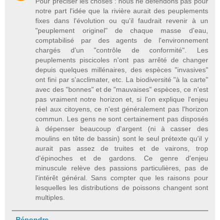
Pour préciser les choses : nous ne défendons pas pour
notre part l'idée que la rivière aurait des peuplements
fixes dans l'évolution ou qu'il faudrait revenir à un
"peuplement originel" de chaque masse d'eau,
comptabilisé par des agents de l'environnement
chargés d'un "contrôle de conformité". Les
peuplements piscicoles n'ont pas arrêté de changer
depuis quelques millénaires, des espèces "invasives"
ont fini par s'acclimater, etc. La biodiversité "à la carte"
avec des "bonnes" et de "mauvaises" espèces, ce n'est
pas vraiment notre horizon et, si l'on explique l'enjeu
réel aux citoyens, ce n'est généralement pas l'horizon
commun. Les gens ne sont certainement pas disposés
à dépenser beaucoup d'argent (ni à casser des
moulins en tête de bassin) sont le seul prétexte qu'il y
aurait pas assez de truites et de vairons, trop
d'épinoches et de gardons. Ce genre d'enjeu
minuscule relève des passions particulières, pas de
l'intérêt général. Sans compter que les raisons pour
lesquelles les distributions de poissons changent sont
multiples.
Répondre