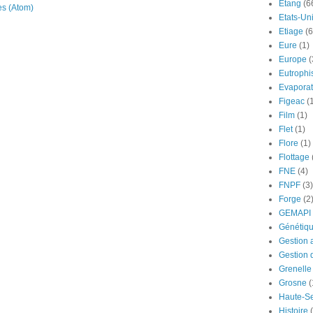
Etang
(6
es (Atom)
Etats-Un
Etiage
(6
Eure
(1)
Europe
(
Eutrophi
Evaporat
Figeac
(
Film
(1)
Flet
(1)
Flore
(1)
Flottage
FNE
(4)
FNPF
(3)
Forge
(2
GEMAPI
Génétiq
Gestion 
Gestion 
Grenelle
Grosne
(
Haute-S
Histoire