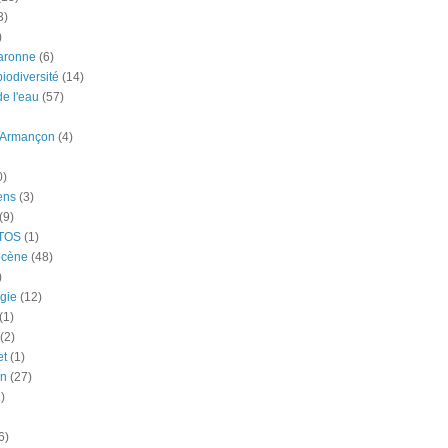
3)
)
aronne
(6)
iodiversité
(14)
e l'eau
(57)
-Armançon
(4)
0)
ens
(3)
(9)
TOS
(1)
ocène
(48)
)
gie
(12)
(1)
(2)
et
(1)
n
(27)
)
6)