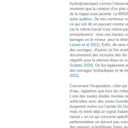
hydrodynamique) comme l’observati
montrent que la création d’un plan
de la nappe sous-jacente. Le BRGM
autre audition
. De très nombreux tr
ce qui soit dit en passant montre 
car le même travail n’est même pas
omniprésence : tous ces travaux su
barrages en lit mineur pour la réte
Larsen et al 2021
). Enfin, de rares
des ouvrages, d'autres où l'on avai
documentent des incisions des lit
négatifs pour la retenue d'eau en so
Szatten 2020
). On lira également a
des ouvrages hydrauliques et de leu
2021
).
Concernant l’évaporation, citée pa
d’eau, rappelons que tous les milieu
L’une des seules études menées en
artificielles avec des zones humid
évaporent moins sur l’année (
Al Do
mais ils tirent déjà un signal d’ala
nature » en ce qui concerne spécif
parlementaires ne doivent pas suiv
des preuves scientifiques fortes a