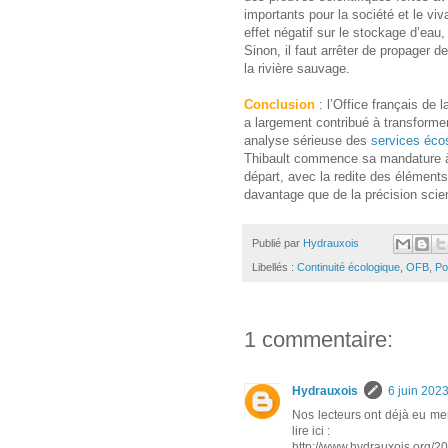
importants pour la société et le vi
effet négatif sur le stockage d’eau, 
Sinon, il faut arrêter de propager 
la rivière sauvage.
Conclusion
: l’Office français de
a largement contribué à transformer
analyse sérieuse des
services éco
Thibault commence sa mandature à l
départ, avec la redite des éléments
davantage que de la précision scie
Publié par
Hydrauxois
Libellés :
Continuité écologique
,
OFB
,
Po
1 commentaire:
Hydrauxois
6 juin 202
Nos lecteurs ont déjà eu men
lire ici :
http://www.hydrauxois.org/201