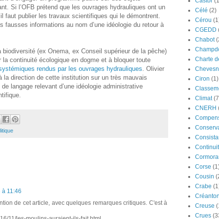
Castor
(
vant. Si l’OFB prétend que les ouvrages hydrauliques ont un
Célé
(2)
il faut publier les travaux scientifiques qui le démontrent.
Cérou
(1
des fausses informations au nom d’une idéologie du retour à
CGEDD
Chabot
(
Champdô
 la biodiversité (ex Onema, ex Conseil supérieur de la pêche)
Charte d
 la continuité écologique en dogme et à bloquer toute
systémiques rendus par les ouvrages hydrauliques
. Olivier
Chevesn
a direction de cette institution sur un très mauvais
Ciron
(1)
 de langage relevant d’une idéologie administrative
Classeme
ntifique.
Climat
(7
CNERH
Compens
Conserva
litique
Consista
Continui
Cormora
Corse
(1
Cousin
(
Crabe
(1
3 à 11:46
Créanto
tion de cet article, avec quelques remarques critiques. C'est à
Creuse
(
Crues
(3
6/11/les-moulins-auraient-ils-fait.html