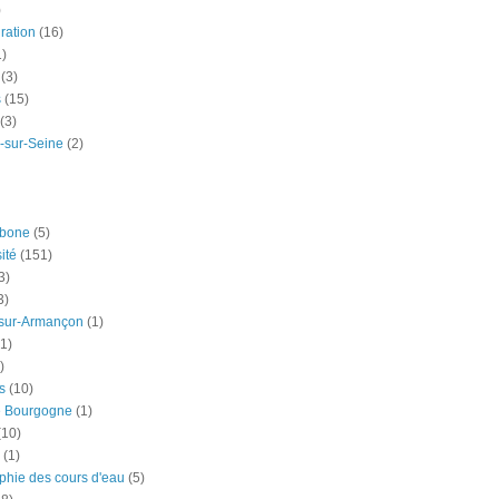
)
ration
(16)
1)
(3)
s
(15)
(3)
-sur-Seine
(2)
rbone
(5)
ité
(151)
3)
3)
-sur-Armançon
(1)
(1)
)
s
(10)
e Bourgogne
(1)
(10)
(1)
phie des cours d'eau
(5)