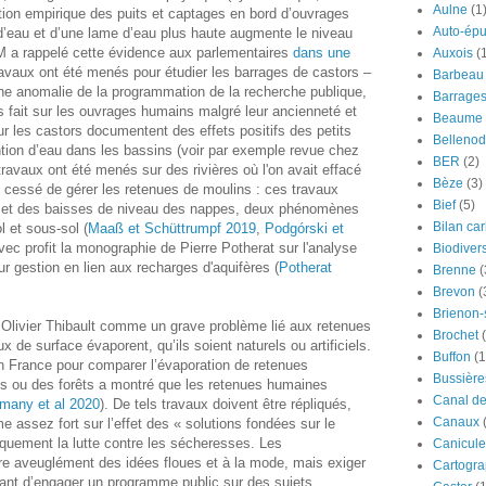
Aulne
(1
on empirique des puits et captages en bord d’ouvrages
Auto-épu
 d’eau et d’une lame d’eau plus haute augmente le niveau
 a rappelé cette évidence aux parlementaires
dans une
Auxois
(
avaux ont été menés pour étudier les barrages de castors –
Barbeau
une anomalie de la programmation de la recherche publique,
Barrage
 fait sur les ouvrages humains malgré leur ancienneté et
Beaume
r les castors documentent des effets positifs des petits
Bellenod
ntion d’eau dans les bassins (voir par exemple revue chez
BER
(2)
 travaux ont été menés sur des rivières où l'on avait effacé
Bèze
(3)
t cessé de gérer les retenues de moulins : ces travaux
Bief
(5)
s et des baisses de niveau des nappes, deux phénomènes
Bilan ca
l et sous-sol (
Maaß et Schüttrumpf 2019
,
Podgórski et
vec profit la monographie de Pierre Potherat sur l'analyse
Biodivers
r gestion en lien aux recharges d'aquifères (
Potherat
Brenne
(
Brevon
(
Brienon
r Olivier Thibault comme un grave problème lié aux retenues
Brochet
x de surface évaporent, qu’ils soient naturels ou artificiels.
Buffon
(1
 France pour comparer l’évaporation de retenues
Bussière
es ou des forêts a montré que les retenues humaines
Canal d
many et al 2020
). De tels travaux doivent être répliqués,
Canaux
rme assez fort sur l’effet des « solutions fondées sur le
iquement la lutte contre les sécheresses. Les
Canicule
re aveuglément des idées floues et à la mode, mais exiger
Cartogra
vant d’engager un programme public sur des sujets