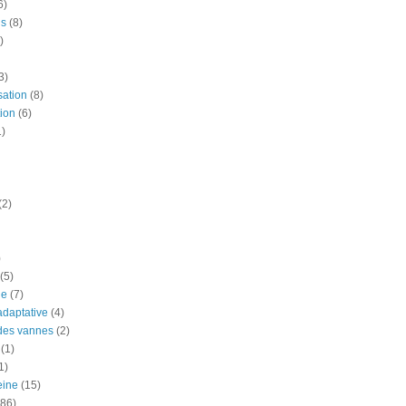
6)
is
(8)
)
3)
sation
(8)
ion
(6)
1)
(2)
)
(5)
ue
(7)
adaptative
(4)
des vannes
(2)
(1)
1)
eine
(15)
(86)