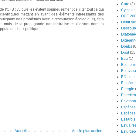
Cure
(3)
e l'OFB : vu qu'elles évitent soigneusement de citer tout ce qui
Cycle de
scientifiques mettant en avant des éléments intéressants des
DCE 20
oulignant des problèmes avec la restauration écologique), cela
Débit mi
e, mais de la propagande administrative choisissant dans la
Dessoub
puie un choix politique.
Diatomé
Digeann
Doubs
(6
Droit
(15
Eau
(1)
Economi
Ecreviss
Effaceme
Embâcle
Energie
Entretie
Environ
Espèces 
Espèces 
Essarois
Estuaire
Accueil
Article plus ancien
Esturge