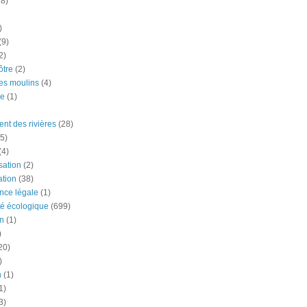
18)
)
(9)
2)
tre
(2)
es moulins
(4)
e
(1)
nt des rivières
(28)
5)
(4)
ation
(2)
tion
(38)
nce légale
(1)
té écologique
(699)
n
(1)
)
20)
)
n
(1)
1)
3)