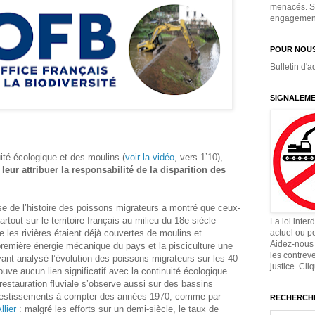
menacés. Si
engagement,
POUR NOUS
Bulletin d'a
SIGNALEME
uité écologique et des moulins (
voir la vidéo
, vers 1’10),
eur attribuer la responsabilité de la disparition des
e de l’histoire des poissons migrateurs a montré que ceux-
rtout sur le territoire français au milieu du 18e siècle
La loi inter
e les rivières étaient déjà couvertes de moulins et
actuel ou p
Aidez-nous 
a première énergie mécanique du pays et la pisciculture une
les contrev
ayant analysé l’évolution des poissons migrateurs sur les 40
justice. Cli
uve aucun lien significatif avec la continuité écologique
 restauration fluviale s’observe aussi sur des bassins
 investissements à compter des années 1970, comme par
RECHERCHE
llier
: malgré les efforts sur un demi-siècle, le taux de