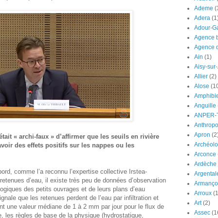
Ademe
(
Adera
(1
Adour-G
Agence b
Agence d
Ain
(1)
Aisy-sur
Allier
(2)
Alose
(1
Amphibi
Anguille
ANPER-
Anthrop
Apron
(2
était « archi-faux » d’affirmer que les seuils en rivière
Archéolo
avoir des effets positifs sur les nappes ou les
Arconce
Ardèche
ord, comme l’a reconnu l’expertise collective Irstea-
Argental
etenues d’eau, il existe très peu de données d’observation
Armanço
logiques des petits ouvrages et de leurs plans d’eau
Arroux
(1
ignale que les retenues perdent de l’eau par infiltration et
Art
(2)
nt une valeur médiane de 1 à 2 mm par jour pour le flux de
Assec
(1
te, les règles de base de la physique (hydrostatique,