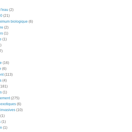
 l'eau
(2)
00
(21)
nimum biologique
(6)
re
(2)
es
(1)
e
(1)
)
7)
e
(16)
e
(6)
nt
(113)
s
(4)
(181)
ns
(1)
nement
(275)
exotiques
(6)
invasives
(10)
(1)
s
(1)
on
(1)