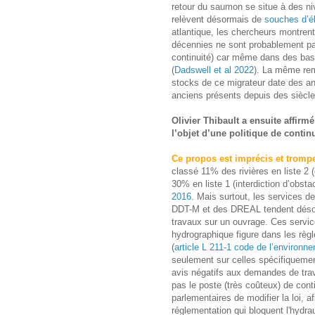
retour du saumon se situe à des n
relèvent désormais de
souches d’é
atlantique, les chercheurs montren
décennies ne sont probablement pas
continuité) car même dans des bass
(
Dadswell et al 2022
). La même rema
stocks de ce migrateur date des a
anciens présents depuis des siècl
Olivier Thibault a ensuite affirm
l’objet d’une politique de contin
Ce propos est imprécis et trompe
classé 11% des rivières en liste 2 (
30% en liste 1 (interdiction d’obsta
2016
. Mais surtout, les services d
DDT-M et des DREAL tendent désorm
travaux sur un ouvrage. Ces service
hydrographique figure dans les règl
(
article L 211-1 code de l’environn
seulement sur celles spécifiquemen
avis négatifs aux demandes de trav
pas le poste (très coûteux) de cont
parlementaires de modifier la loi, a
réglementation qui bloquent l'hydra