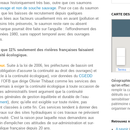
iveaux historiquement très bas, outre que ces saumons
levage et non de souche sauvage
. Pour ce cas du saumon
t que les baisses de recrutement depuis quelques
CARTE DES
 liées aux facteurs usuellement mis en avant (pollution et
ins très préservés, le saumon reste rare ou absent
rque pourrait être faite sur l'anguille : l'effondrement des
nnées 1980, sans rapport temporel avec des ouvrages
es.
é que 11% seulement des rivières françaises faisaient
uité écologique.
ur.
Suite à la loi de 2006, les préfectures de bassin ont
obligation d’assurer la continuité au droit des ouvrages) et
cle à la continuité écologique), voir données du
CGEDD
Géographie
e l’OFB que dirige Olivier Thibaut comme les services des
qu'on effa
ais à exiger la continuité écologique à toute occasion de
remplir la 
s administratifs tirent argument que la continuité
détruits ou
es générales de gestion équilibrée et durable de l’eau
sensibiliser
ement
), donc qu’elle est exigible sur toute rivière, pas
patrimoine 
t classées à cette fin. Ces services tendent à donner des
organiser no
aux sur des sites hydrauliques si ces travaux ne prévoient
inuité. C'est la raison pour laquelle nous demandons aux
Retrouvez n
fin d'empêcher ces attitudes de sur-administration et sur-
ulique française depuis 20 ans.
A savoir