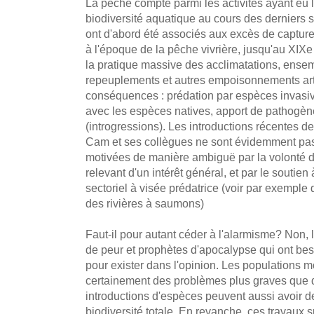
La pêche compte parmi les activités ayant eu l
biodiversité aquatique au cours des derniers 
ont d'abord été associés aux excès de captur
à l'époque de la pêche vivrière, jusqu'au XIXe s
la pratique massive des acclimatations, ens
repeuplements et autres empoisonnements artif
conséquences : prédation par espèces invasives
avec les espèces natives, apport de pathogèn
(introgressions). Les introductions récentes 
Cam et ses collègues ne sont évidemment pas
motivées de manière ambiguë par la volonté de
relevant d'un intérêt général, et par le soutien à
sectoriel à visée prédatrice (voir par exemple
des rivières à saumons)
Faut-il pour autant céder à l'alarmisme? Non,
de peur et prophètes d'apocalypse qui ont be
pour exister dans l'opinion. Les populations
certainement des problèmes plus graves que de
introductions d'espèces peuvent aussi avoir de
biodiversité totale. En revanche, ces travaux 