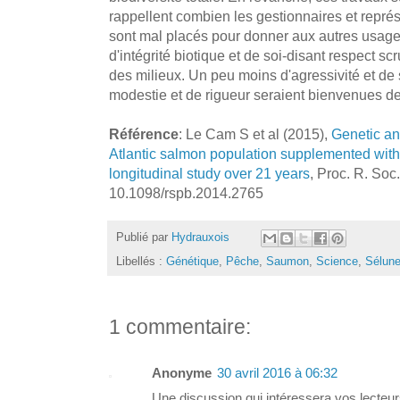
rappellent combien les gestionnaires et repr
sont mal placés pour donner aux autres usager
d'intégrité biotique et de soi-disant respect s
des milieux. Un peu moins d'agressivité et de 
modestie et de rigueur seraient bienvenues de l
Référence
: Le Cam S et al (2015),
Genetic an
Atlantic salmon population supplemented with 
longitudinal study over 21 years
, Proc. R. Soc.
10.1098/rspb.2014.2765
Publié par
Hydrauxois
Libellés :
Génétique
,
Pêche
,
Saumon
,
Science
,
Sélun
1 commentaire:
Anonyme
30 avril 2016 à 06:32
Une discussion qui intéressera vos lecteurs