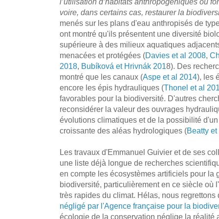
l’utilisation d’habitats anthropogéniques ou fo
voire, dans certains cas, restaurer la biodivers
menés sur les plans d'eau anthropisés de type 
ont montré qu'ils présentent une diversité biol
supérieure à des milieux aquatiques adjacent
menacées et protégées (
Davies et al 2008
,
Ch
2018
,
Bubíková et Hrivnák 201
8). Des recher
montré que les canaux (
Aspe et al 2014
), les 
encore les épis hydrauliques (
Thonel et al 20
favorables pour la biodiversité. D'autres cher
reconsidérer la valeur des ouvrages hydrauliq
évolutions climatiques et de la possibilité d'un
croissante des aléas hydrologiques (
Beatty et
Les travaux d'Emmanuel Guivier et de ses col
une liste déjà longue de recherches scientifi
en compte les écosystèmes artificiels pour la g
biodiversité, particulièrement en ce siècle où 
très rapides du climat. Hélas, nous regrettons 
négligé par l'Agence française pour la biodive
écologie de la conservation néglige la réalité