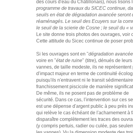
des cours d'eau du Châtillonais), nous lisons l
programme de travaux du SICEC continue, dan
seuils en état de dégradation avancée seront 
réaménagés. Le seuil des Ecuyers sur la comm
le seuil de la scierie de Cosne ; le seuil du «
Le site donne trois photos des ouvrages, voir 
Cette attitude du Sicec continue de poser pro
Si les ouvrages sont en "
dégradation avancée
voire en "
état de ruine
" (titre), dénués de leurs
vannes, de taille modeste, ils ne représentent
d'impact majeur en terme de continuité écolo
puisqu'ils n'entravent ni le transit sédimentaire
franchissement piscicole de manière significat
De même, ils ne posent pas de problème de
sécurité. Dans ce cas, l'intervention sur ces se
est une dépense d'argent public à peu près inu
qui relève le cas échéant de l'acharnement à f
disparaître complètement les traces des ouvr
(y compris pertuis, radier ou culée, pas seule
les vannes). Vu la dimension modeste des troi