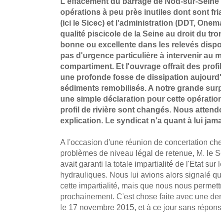
L'effacement du barrage de Nod-sur-Seine 
opérations à peu près inutiles dont sont fri
(ici le Sicec) et l'administration (DDT, One
qualité piscicole de la Seine au droit du t
bonne ou excellente dans les relevés dispo
pas d'urgence particulière à intervenir au m
compartiment. Et l'ouvrage offrait des prof
une profonde fosse de dissipation aujourd
sédiments remobilisés. A notre grande surp
une simple déclaration pour cette opératio
profil de rivière sont changés. Nous attend
explication. Le syndicat n'a
quant à lui
jama
A l'occasion d'une réunion de concertation ch
problèmes de niveau légal de retenue, M. le 
avait garanti la totale impartialité de l'Etat su
hydrauliques. Nous lui avions alors signalé q
cette impartialité, mais que nous nous permett
prochainement. C'est chose faite avec une d
le 17 novembre 2015, et à ce jour sans répons