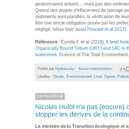
gestionnaires actuels… mais pas des sédimen
Quand des projets d'effacement de barrage av
sédiments sont planifiés, la vérification de le
être une stricte obligation posée par les préfe
négligé, hélas (voir aussi
Howard et al 2017
).
Référence
: Eyrolle F et al (2018),
A brief hist
Organically Bound Tritium (OBT) and 14C in t
watershed
, Science of The Total Environment,
Publié par
Hydrauxois
Aucun commentaire:
Libellés :
Doubs
,
Environnement
,
Loue
,
Ognon
,
Polluti
22/06/2018
Nicolas Hulot n'a pas (encore) 
stopper les dérives de la contin
Le ministre de la Transition écologique et so