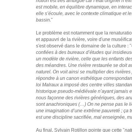
notion est très ambiguë car l’état originel n’ex
est mobile, en équilibre dynamique, en interac
elle s’écoule, avec le contexte climatique et l
bassin.
"
Le problème est notamment que la renaturation
et appauvri de la rivière, voire d'une muséifi
s'est observé dans le domaine de la culture : "
confiées à des bureaux d’études qui insidieus
un modèle de rivière, celle que les enfants d
des méandres. Une rivière restaurée se doit a
naturel. On voit ainsi se multiplier des rivièr
répondre à un canon esthétique correspondan
loi Malraux a imposé des centre villes standa
historique pseudo-médiévale n’ayant jamais ex
nous façonne des rivières génériques, des a
sont anachroniques (…) On ne pense pas le li
une imagination d’une extrême pauvreté ; ça tr
est une discipline sacrifiée, mal enseignée, m
Au final, Sylvain Rotillon pointe que cette "
nat