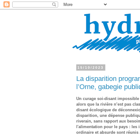
15/10/2023
La disparition progr
l’Orne, gabegie publi
Un curage soi-disant impossible s
alors que la rivière n’est pas cla
disant écologique de déconnexion
disparition, une dépense publiqu
riverain, sans rapport aux besoins
l'alimentation pour le pays : les
ordinaire et absurde sont réunis