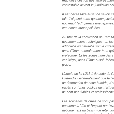
mauvaise gestion des affaires munic
contestable devant le juridiction ad
Il est nécessaire aussi de savoir c
fait. J'ai posé cette question plusi
nouveau" lac", jamais une réponse. 
ces boues super polluées.
Au titre de la convention de Ramsar 
documentations techniques, un lac
artificielle ou naturelle soit le cri
dans l'Orne, contrairement à ce qu'a
préfecture. Et les zones humides so
est illégal, dans l'Orne aussi. Méco
grave.
L'article de loi L211-1 du code de
Prétendre unilatéralement que le l
de destruction de zone humide, c'e
payés sur fonds publics qui n'attire
ne sont pas fiables et professionnel
Les scénarios de crues ne sont pas 
concerne la Vée et l'impact sur l'
débordement du bassin de rétentio