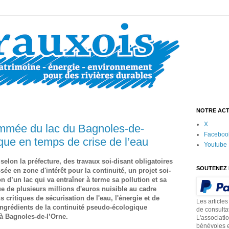
NOTRE ACT
X
ammée du lac du Bagnoles-de-
Faceboo
que en temps de crise de l’eau
Youtube
elon la préfecture, des travaux soi-disant obligatoires
SOUTENEZ 
ssée en zone d'intérêt pour la continuité, un projet soi-
 d’un lac qui va entraîner à terme sa pollution et sa
e de plusieurs millions d'euros nuisible au cadre
 critiques de sécurisation de l'eau, l'énergie et de
Les articles
 ingrédients de la continuité pseudo-écologique
de consulta
 à Bagnoles-de-l’Orne.
L'associati
bénévoles e