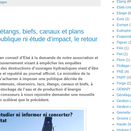
Etang
(6
ages
Etats-Un
Etiage
(6
Eure
(1)
Europe
(
 étangs, biefs, canaux et plans
Eutrophi
Evaporat
blique ni étude d’impact, le retour
Figeac
(
Film
(1)
Flet
(1)
en conseil d’Etat à la demande de notre association et
Flore
(1)
gouvernement visant à empêcher les enquêtes
Flottage
 des destructions d’ouvrages hydrauliques vient d’être
FNE
(4)
t republié au journal officiel. Le ministère de la
FNPF
(3)
s’acharner à imposer une politique décriée de
Forge
(2
tenues, réservoirs, lacs, étangs, canaux et biefs, à
GEMAPI
 stockage de l’eau et de production d’énergie
 consoeurs à nous rejoindre demander une nouvelle
Génétiq
i scélérat que le précédent.
Gestion 
Gestion 
Grenelle
Grosne
(
Haute-S
Histoire