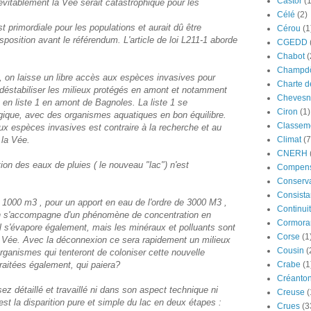
Castor
(
 inévitablement la Vée serait catastrophique pour les
Célé
(2)
t primordiale pour les populations et aurait dû être
Cérou
(1
osition avant le référendum. L'article de loi L211-1 aborde
CGEDD
Chabot
(
Champdô
l, on laisse un libre accès aux espèces invasives pour
Charte d
t déstabiliser les milieux protégés en amont et notamment
Chevesn
 en liste 1 en amont de Bagnoles. La liste 1 se
Ciron
(1)
ogique, avec des organismes aquatiques en bon équilibre.
Classeme
ux espèces invasives est contraire à la recherche et au
 la Vée.
Climat
(7
CNERH
on des eaux de pluies ( le nouveau "lac") n'est
Compens
Conserva
Consista
e 1000 m3 , pour un apport en eau de l'ordre de 3000 M3 ,
Continui
n s'accompagne d'un phénomène de concentration en
Cormora
el s'évapore également, mais les minéraux et polluants sont
Corse
(1
la Vée. Avec la déconnexion ce sera rapidement un milieux
Cousin
(
 organismes qui tenteront de coloniser cette nouvelle
raitées également, qui paiera?
Crabe
(1
Créanto
ez détaillé et travaillé ni dans son aspect technique ni
Creuse
(
est la disparition pure et simple du lac en deux étapes :
Crues
(3