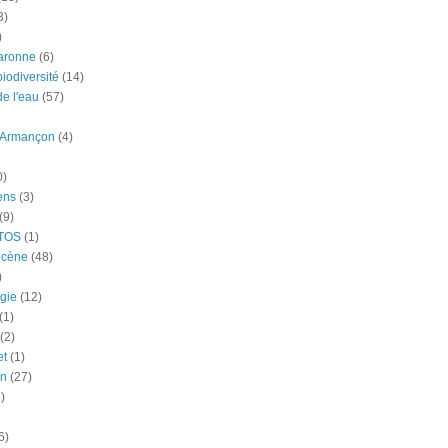
3)
)
aronne
(6)
iodiversité
(14)
e l'eau
(57)
-Armançon
(4)
0)
ens
(3)
(9)
TOS
(1)
ocène
(48)
)
gie
(12)
(1)
(2)
et
(1)
n
(27)
)
6)