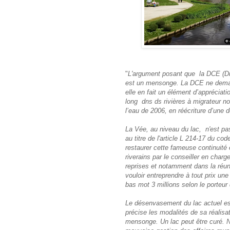
"
L'argument posant que la DCE (Dire
est un mensonge. La DCE ne deman
elle en fait un élément d’appréciati
long dns ds rivières à migrateur not
l’eau de 2006, en réécriture d’une
La Vée, au niveau du lac, n'est pas 
au titre de l'article L 214-17 du co
restaurer cette fameuse continuité 
riverains par le conseiller en charg
reprises et notamment dans la réun
vouloir entreprendre à tout prix un
bas mot 3 millions selon le porteur 
Le désenvasement du lac actuel est 
précise les modalités de sa réalisa
mensonge. Un lac peut être curé. Ne