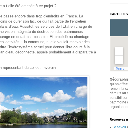
a-t-elle été amenée à ce projet ?
CARTE DES
se passe encore dans trop d'endroits en France. La
s de curer son lac, ce qui fait partie de l’entretien
plans d’eau. Aussitôt les services de l’Etat en charge de
une vision intégriste de destruction des patrimoines
curage ne serait pas possible. Et procédé au chantage
 collectivités : la commune, si elle voulait recevoir des
aitre l’hydrosystème actuel pour donner libre cours à la
 plan d’eau déconnecté, appelé probablement à disparaître à
 représentant du collectif riverain
Géographie
qu'on effa
remplir la 
détruits ou
sensibiliser
patrimoine 
organiser no
Retrouvez n
A savoir