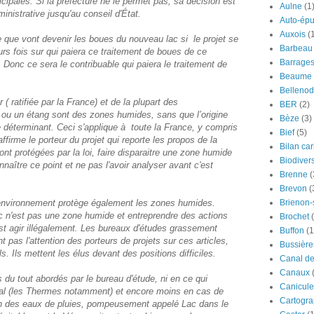
ipales. Si la préfecture ne le permet pas, sa décision est
Aulne
(1
ministrative jusqu'au conseil d'État.
Auto-épu
Auxois
(
e que vont devenir les boues du nouveau lac si le projet se
Barbeau
eurs fois sur qui paiera ce traitement de boues de ce
Barrage
Donc ce sera le contribuable qui paiera le traitement de
Beaume
Bellenod
( ratifiée par la France) et de la plupart des
BER
(2)
 ou un étang sont des zones humides, sans que l’origine
Bèze
(3)
tère déterminant. Ceci s'applique à toute la France, y compris
Bief
(5)
ffirme le porteur du projet qui reporte les propos de la
Bilan ca
nt protégées par la loi, faire disparaitre une zone humide
Biodivers
nnaître ce point et ne pas l'avoir analyser avant c'est
Brenne
(
Brevon
(
 l'environnement protège également les zones humides.
Brienon
ac n'est pas une zone humide et entreprendre des actions
Brochet
st agir illégalement. Les bureaux d'études grassement
Buffon
(1
nt pas l'attention des porteurs de projets sur ces articles,
Bussière
s. Ils mettent les élus devant des positions difficiles.
Canal d
Canaux
du tout abordés par le bureau d'étude, ni en ce qui
Canicule
aval (les Thermes notamment) et encore moins en cas de
Cartogra
n des eaux de pluies, pompeusement appelé Lac dans le