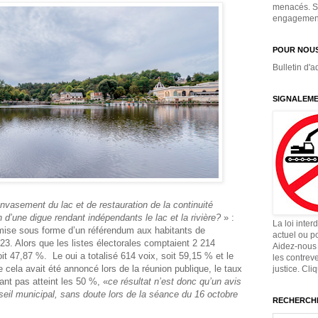
menacés. Si
engagement,
POUR NOUS
Bulletin d'a
SIGNALEME
nvasement du lac et de restauration de la continuité
n d’une digue rendant indépendants le lac et la rivière?
» :
La loi inter
oumise sous forme d’un référendum aux habitants de
actuel ou p
23. Alors que les listes électorales comptaient 2 214
Aidez-nous 
oit 47,87 %. Le oui a totalisé 614 voix, soit 59,15 % et le
les contrev
cela avait été annoncé lors de la réunion publique, le taux
justice. Cli
ant pas atteint les 50 %, «
ce résultat n’est donc qu’un avis
seil municipal, sans doute lors de la séance du 16 octobre
RECHERCHE