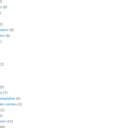
6)
is
(8)
)
3)
sation
(8)
ion
(6)
1)
(2)
)
(5)
ue
(7)
adaptative
(4)
des vannes
(2)
(1)
1)
eine
(15)
(86)