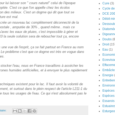
our lui laisser son " cours naturel" celui de l'époque
Cure
(3)
ptée. C'est ce que l'on appelle chez les écolos
Cycle de
ion des milieux. C'est un dogme qui dit que tout se
DCE 20
ture est mal.
Débit mi
n crée un nouveau lac complètement déconnecté de la
Dessoub
 postale , amputée de 30% , quand même.. mais ce
Diatomé
u'avec les eaux de pluies, c'est impossible à gérer et
Digeann
0 la seule solution sera de reboucher tout ça, encore
Doubs
(6
Droit
(15
s une vue de l'esprit, ça se fait partout en France au nom
Eau
(1)
 Le problème c'est que ce dogme est très en vogue dans
Economi
res.
Ecreviss
Effaceme
à stocker l'eau, nous en France travaillons à assécher les
Embâcle
 zones humides artificielles, et à envoyer le plus rapidement
Energie
Entretie
echniques existent pour le lac. Il faut avoir la volonté de
Environ
ent, et surtout dans le plein respect de l'article L211-1 du
Espèces 
e tous les usages de l'eau. Ce qui n'est absolument pas le
Espèces 
Essarois
Estuaire
aire:
Esturge