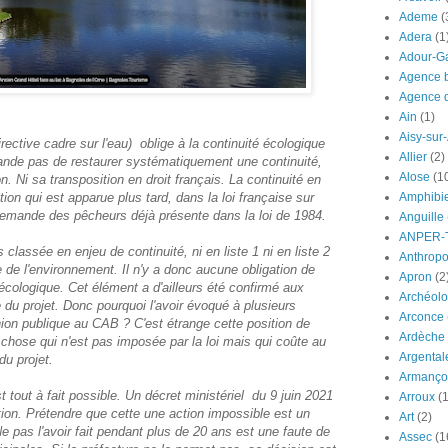
Ademe
(
Adera
(1
Adour-G
Agence b
Agence d
Ain
(1)
Aisy-sur
ctive cadre sur l'eau) oblige à la continuité écologique
Allier
(2)
de pas de restaurer systématiquement une continuité,
Alose
(1
on. Ni sa transposition en droit français. La continuité en
ion qui est apparue plus tard, dans la loi française sur
Amphibi
 demande des pêcheurs déjà présente dans la loi de 1984.
Anguille
ANPER-
classée en enjeu de continuité, ni en liste 1 ni en liste 2
Anthrop
de de l'environnement. Il n'y a donc aucune obligation de
Apron
(2
écologique. Cet élément a d'ailleurs été confirmé aux
Archéolo
e du projet. Donc pourquoi l'avoir évoqué à plusieurs
Arconce
ion publique au CAB ? C'est étrange cette position de
Ardèche
e chose qui n'est pas imposée par la loi mais qui coûte au
Argental
du projet.
Armanço
tout à fait possible. Un décret ministériel du 9 juin 2021
Arroux
(1
tion. Prétendre que cette une action impossible est un
Art
(2)
 pas l'avoir fait pendant plus de 20 ans est une faute de
Assec
(1