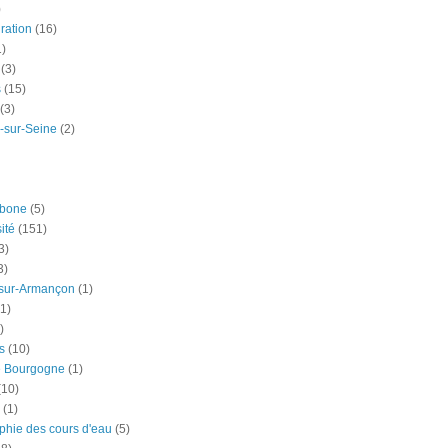
)
ration
(16)
1)
(3)
s
(15)
(3)
-sur-Seine
(2)
rbone
(5)
ité
(151)
3)
3)
-sur-Armançon
(1)
(1)
)
s
(10)
e Bourgogne
(1)
(10)
(1)
phie des cours d'eau
(5)