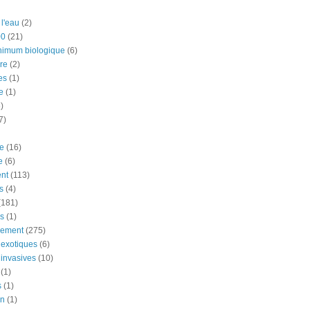
 l'eau
(2)
00
(21)
nimum biologique
(6)
re
(2)
es
(1)
e
(1)
)
7)
e
(16)
e
(6)
nt
(113)
s
(4)
(181)
ns
(1)
nement
(275)
exotiques
(6)
invasives
(10)
(1)
s
(1)
on
(1)