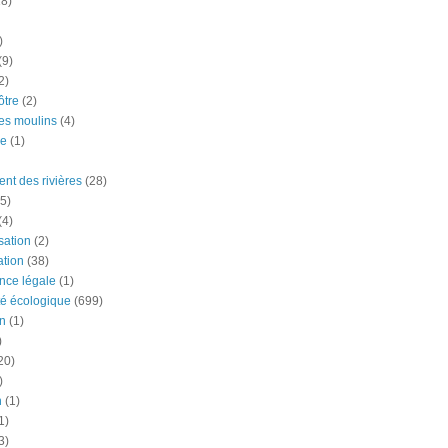
18)
)
(9)
2)
tre
(2)
es moulins
(4)
e
(1)
nt des rivières
(28)
5)
(4)
ation
(2)
tion
(38)
nce légale
(1)
té écologique
(699)
n
(1)
)
20)
)
n
(1)
1)
3)