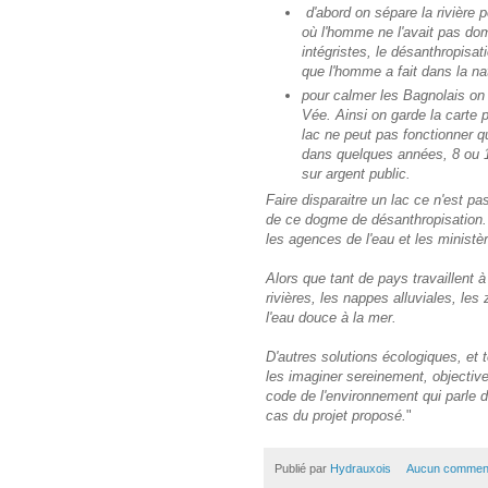
d'abord on sépare la rivière p
où l'homme ne l'avait pas dom
intégristes, le désanthropisat
que l'homme a fait dans la na
pour calmer les Bagnolais o
Vée. Ainsi on garde la carte
lac ne peut pas fonctionner q
dans quelques années, 8 ou 1
sur argent public.
Faire disparaitre un lac ce n'est pa
de ce dogme de désanthropisation.
les agences de l'eau et les ministè
Alors que tant de pays travaillent 
rivières, les nappes alluviales, les
l'eau douce à la mer.
D'autres solutions écologiques, et t
les imaginer sereinement, objectivem
code de l'environnement qui parle d
cas du projet proposé.
"
Publié par
Hydrauxois
Aucun comment