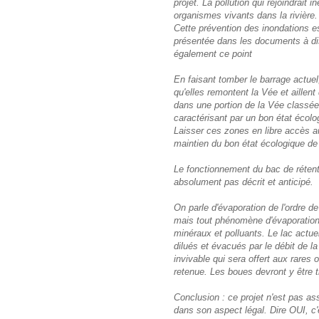
projet. La pollution qui rejoindrait
organismes vivants dans la rivière.
Cette prévention des inondations es
présentée dans les documents à disp
également ce point
En faisant tomber le barrage actue
qu'elles remontent la Vée et aillen
dans une portion de la Vée classée
caractérisant par un bon état écol
Laisser ces zones en libre accès a
maintien du bon état écologique de
Le fonctionnement du bac de rétenti
absolument pas décrit et anticipé.
On parle d'évaporation de l'ordre d
mais tout phénomène d'évaporatio
minéraux et polluants. Le lac actu
dilués et évacués par le débit de 
invivable qui sera offert aux rares
retenue. Les boues devront y être t
Conclusion : ce projet n'est pas ass
dans son aspect légal. Dire OUI, c'