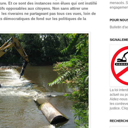
menacés. Si
ture. Et ce sont des instances non élues qui ont instillé
engagement,
ifs opposables aux citoyens. Non sans attirer une
 les riverains ne partageant pas tous ces vues, loin de
ts démocratiques de fond sur les politiques de la
POUR NOUS
Bulletin d'a
SIGNALEME
La loi inter
actuel ou p
Aidez-nous 
les contrev
justice. Cli
RECHERCHE