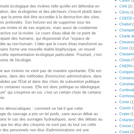
Castor
(
nuité écologique des rivières telle qu'elle est défendue en
Célé
(2)
ation, des écologistes et des pêcheurs s'inscrit plutôt dans
Cérou
(1
 que la prime doit être accordée à la destruction des sites,
CGEDD
ons profondes. Son horizon est de supprimer tous les
Chabot
(
'une rivière et de ses espèces, mais aussi de condamner
Champdô
ractive sur la rivière. Le cours d'eau idéal de ce point de
Charte d
 séparé des humains, qui disposerait d'un "
espace de
Chevesn
cordée au non-humain. L'idée que le cours d'eau transformé au
Ciron
(1)
humains forme une nouvelle réalité biophysique, un nouvel
Classeme
tte représentation écologique particulière. Pourtant, c'est
sions de l'écologie.
Climat
(7
CNERH
e aux rivières ne vient pas de manière spontanée. Elle est
Compens
aires, dans des méthodes d'instruction administrative, dans
Conserva
ides par l'Etat et dans des choix de subvention publique
Consista
rs certaines issues. Elle est donc politique ou idéologique:
Continui
ure
" qui s'exprime en soi, c'est un certain choix de certains
Cormora
ère.
Corse
(1
Cousin
(
s démocratiques : comment se fait-il que cette
ologie du sauvage a pris un tel poids, sans aucun débat au
Crabe
(1
ans le cas des ouvrages hydrauliques, avec des débats au
Créanto
 que les élus des citoyens ne sont pas du tout sur cette
Creuse
(
e des personnels non élus d'administrations ont une
Crues
(3