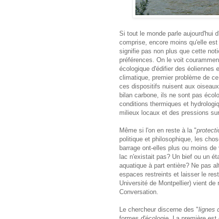
Si tout le monde parle aujourd'hui d
comprise, encore moins qu'elle est
signifie pas non plus que cette no
préférences. On le voit couramment 
écologique d'édifier des éoliennes 
climatique, premier problème de ce 
ces dispositifs nuisent aux oiseau
bilan carbone, ils ne sont pas écolo
conditions thermiques et hydrologiqu
milieux locaux et des pressions su
Même si l'on en reste à la "
protecti
politique et philosophique, les cho
barrage ont-elles plus ou moins de
lac n'existait pas? Un bief ou un é
aquatique à part entière? Ne pas alt
espaces restreints et laisser le 
Université de Montpellier) vient de
Conversation.
Le chercheur discerne des "
lignes 
formes d'écologie. La première est d