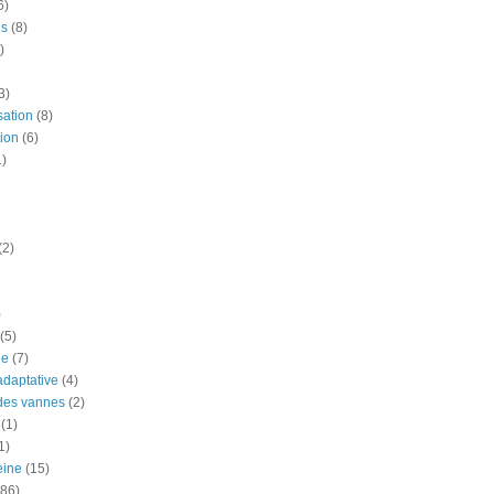
6)
is
(8)
)
3)
sation
(8)
ion
(6)
1)
(2)
)
(5)
ue
(7)
adaptative
(4)
des vannes
(2)
(1)
1)
eine
(15)
(86)