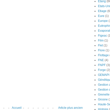
Etang
(6
Etats-Un
Etiage
(6
Eure
(1)
Europe
(
Eutrophi
Evaporat
Figeac
(
Film
(1)
Flet
(1)
Flore
(1)
Flottage
FNE
(4)
FNPF
(3)
Forge
(2
GEMAPI
Génétiq
Gestion 
Gestion 
Grenelle
Grosne
(
Haute-S
Accueil
Article plus ancien
Histoire