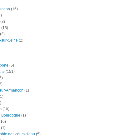
)
ration
(16)
1)
(3)
s
(15)
(3)
-sur-Seine
(2)
rbone
(5)
ité
(151)
3)
3)
-sur-Armançon
(1)
(1)
)
s
(10)
e Bourgogne
(1)
(10)
(1)
phie des cours d'eau
(5)