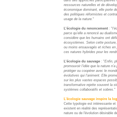
dans des approches participatives 
ressources naturelles et de dévelo
économique dominant, elle porte d
des politiques réformistes et contra
usage de la nature.
"
L’écologie du renoncement
: "
l’é
parce qu’elle a renoncé au dualisme
considère que les humains ont défi
écosystèmes. Selon cette posture,
ou moins ensauvagés et riches en
ces natures hybrides pour les rendr
L’écologie du sauvage
: "
Enfin, p
promouvoir l’idée que la nature n’
protéger ou coopérer avec le monde
évolutives qui l’animent. Elle prome
sur les plus vastes espaces possible
transformative rejette souvent la st
systèmes collaboratifs et sobres.
"
L'écologie sauvage inspire la lo
Cette typologie est intéressante e
existent en réalité des représentati
nature ou de l'évolution désirable d