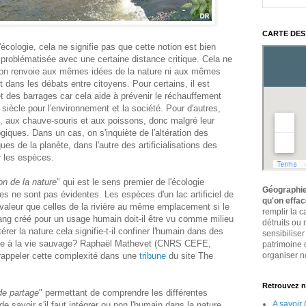
CARTE DES
'écologie, cela ne signifie pas que cette notion est bien
 problématisée avec une certaine distance critique. Cela ne
tion renvoie aux mêmes idées de la nature ni aux mêmes
dans les débats entre citoyens. Pour certains, il est
et des barrages car cela aide à prévenir le réchauffement
siècle pour l'environnement et la société. Pour d'autres,
x, aux chauve-souris et aux poissons, donc malgré leur
giques. Dans un cas, on s'inquiète de l'altération des
es de la planète, dans l'autre des artificialisations des
r les espèces.
on de la nature
" qui est le sens premier de l'écologie
Géographie
ses ne sont pas évidentes. Les espèces d'un lac artificiel de
qu'on effa
 valeur que celles de la rivière au même emplacement si le
remplir la 
tang créé pour un usage humain doit-il être vu comme milieu
détruits ou
érer la nature cela signifie-t-il confiner l'humain dans des
sensibiliser
reste à la vie sauvage? Raphaël Mathevet (CNRS CEFE,
patrimoine 
 rappeler cette complexité dans une
tribune
du site The
organiser no
Retrouvez n
de partage
" permettant de comprendre les différentes
A savoir
e savoir s'il faut intégrer ou non l'humain dans la nature,