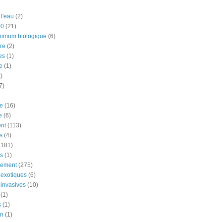
 l'eau
(2)
00
(21)
nimum biologique
(6)
re
(2)
es
(1)
e
(1)
)
7)
e
(16)
e
(6)
nt
(113)
s
(4)
(181)
ns
(1)
nement
(275)
exotiques
(6)
invasives
(10)
(1)
s
(1)
on
(1)