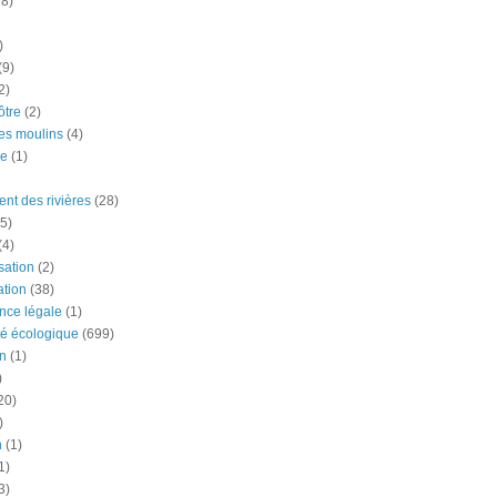
18)
)
(9)
2)
tre
(2)
es moulins
(4)
e
(1)
nt des rivières
(28)
5)
(4)
ation
(2)
tion
(38)
nce légale
(1)
té écologique
(699)
n
(1)
)
20)
)
n
(1)
1)
3)