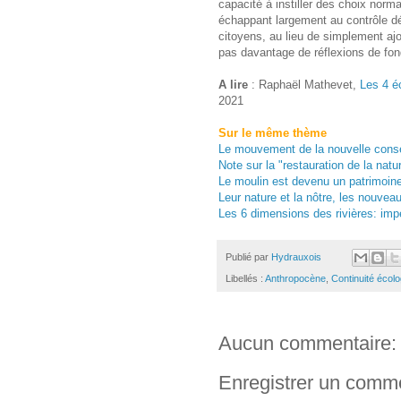
capacité à instiller des choix norm
échappant largement au contrôle d
citoyens, au lieu de simplement aj
pas davantage de réflexions de fond
A lire
: Raphaël Mathevet,
Les 4 é
2021
Sur le même thème
Le mouvement de la nouvelle conser
Note sur la "restauration de la nat
Le moulin est devenu un patrimoine
Leur nature et la nôtre, les nouvea
Les 6 dimensions des rivières: impé
Publié par
Hydrauxois
Libellés :
Anthropocène
,
Continuité écol
Aucun commentaire:
Enregistrer un comm