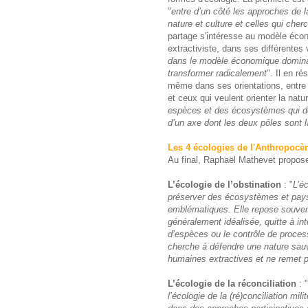
"
entre d’un côté les approches de la
nature et culture et celles qui che
partage s'intéresse au modèle écon
extractiviste, dans ses différentes 
dans le modèle économique dominan
transformer radicalement
". Il en r
même dans ses orientations, entre 
et ceux qui veulent orienter la natu
espèces et des écosystèmes qui déc
d’un axe dont les deux pôles sont la
Les 4 écologies de l'Anthropocè
Au final, Raphaël Mathevet propose
L’écologie de l’obstination
: "
L’é
préserver des écosystèmes et pays
emblématiques. Elle repose souvent
généralement idéalisée, quitte à int
d’espèces ou le contrôle de proces
cherche à défendre une nature sauv
humaines extractives et ne remet
L’écologie de la réconciliation
: "
l’écologie de la (ré)conciliation mi