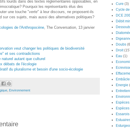
atifs lourds dans des textes règlementaires opposables, en
Cure
(3)
émocratique? Pourquoi les représentants élus des
Cycle de
outer une touche "
verte
" à leur discours, ne proposent-ils
DCE 20
 sur ces sujets, mais aussi des alternatives politiques?
Débit mi
Dessoub
cologies de l'Anthropocène
, The Conversation, 13 janvier
Diatomé
Digeann
Doubs
(6
vation veut changer les politiques de biodiversité
Droit
(15
ure" et ses contradictions
Eau
(1)
 naturel autant que culturel
Economi
ux débats de l'écologie
Ecreviss
ratif du pluralisme et besoin d'une socio-écologie
Effaceme
Embâcle
Energie
ogique
,
Environnement
Entretie
Environ
Espèces 
Espèces 
Essarois
Estuaire
entaire
Esturge