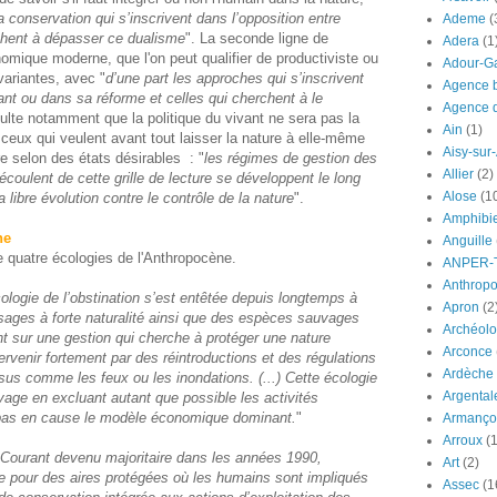
 conservation qui s’inscrivent dans l’opposition entre
Ademe
(
rchent à dépasser ce dualisme
". La seconde ligne de
Adera
(1
omique moderne, que l'on peut qualifier de productiviste ou
Adour-G
variantes, avec "
d’une part les approches qui s’inscrivent
Agence b
t ou dans sa réforme et celles qui cherchent à le
Agence d
ésulte notamment que la politique du vivant ne sera pas la
Ain
(1)
ceux qui veulent avant tout laisser la nature à elle-même
Aisy-sur
re selon des états désirables : "
les régimes de gestion des
Allier
(2)
oulent de cette grille de lecture se développent le long
Alose
(1
 libre évolution contre le contrôle de la nature
".
Amphibi
ne
Anguille
 quatre écologies de l'Anthropocène.
ANPER-
Anthrop
cologie de l’obstination s’est entêtée depuis longtemps à
Apron
(2
ages à forte naturalité ainsi que des espèces sauvages
Archéolo
 sur une gestion qui cherche à protéger une nature
Arconce
ervenir fortement par des réintroductions et des régulations
Ardèche
sus comme les feux ou les inondations. (...) Cette écologie
Argental
age en excluant autant que possible les activités
 pas en cause le modèle économique dominant.
"
Armanço
Arroux
(1
Courant devenu majoritaire dans les années 1990,
Art
(2)
lite pour des aires protégées où les humains sont impliqués
Assec
(1