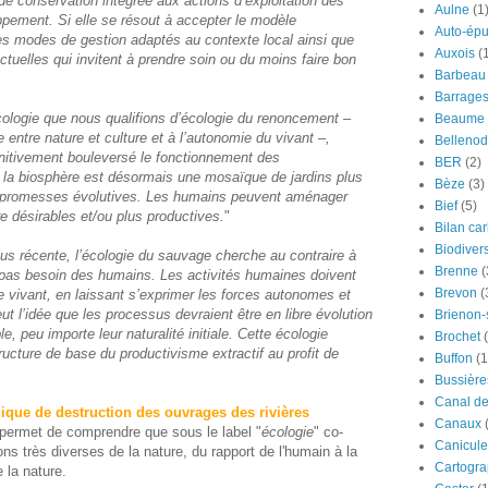
de conservation intégrée aux actions d’exploitation des
Aulne
(1
ppement. Si elle se résout à accepter le modèle
Auto-épu
es modes de gestion adaptés au contexte local ainsi que
Auxois
(
ctuelles qui invitent à prendre soin ou du moins faire bon
Barbeau
Barrage
cologie que nous qualifions d’écologie du renoncement –
Beaume
 entre nature et culture et à l’autonomie du vivant –,
Bellenod
nitivement bouleversé le fonctionnement des
BER
(2)
 la biosphère est désormais une mosaïque de jardins plus
Bèze
(3)
 promesses évolutives. Les humains peuvent aménager
Bief
(5)
e désirables et/ou plus productives.
"
Bilan ca
Biodivers
lus récente, l’écologie du sauvage cherche au contraire à
Brenne
(
a pas besoin des humains. Les activités humaines doivent
Brevon
(
 vivant, en laissant s’exprimer les forces autonomes et
ut l’idée que les processus devraient être en libre évolution
Brienon
, peu importe leur naturalité initiale. Cette écologie
Brochet
ructure de base du productivisme extractif au profit de
Buffon
(1
Bussière
Canal d
gique de destruction des ouvrages des rivières
Canaux
t permet de comprendre que sous le label "
écologie
" co-
Canicule
ons très diverses de la nature, du rapport de l'humain à la
Cartogra
e la nature.