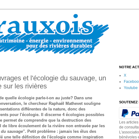
NOTRE ACT
X
uvrages et l'écologie du sauvage, un
Faceboo
sur les rivières
Youtube
 de quelle écologie parle-t-on au juste? Dans une
SOUTENEZ 
Conversation, le chercheur Raphaël Mathevet souligne
ésentations différentes de la nature, donc des
rents pour l'écologie. Il discerne 4 écologies possibles
e permet de comprendre que la destruction des
Les articles
 de libre écoulement de la rivière non entravée par les
de consulta
 du sauvage
". Petit problème : jamais les élus des
L'associati
é une telle définition de l'écologie comme inspiration
bénévoles e