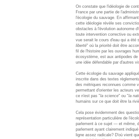
On constate que l'idéologie de conti
France par une partie de l'administr
l'écologie du sauvage. En affirmant
cette idéologie révèle ses convicti
obstacles à l'évolution autonome d
toute intervention corrective ou ext
vue serait le cours d'eau qui a été
liberté
" où la priorité doit être ac
fil de l'histoire par les ouvrages 
écosystème, est aux antipodes de ce
une idée défendable par d'autres vi
Cette écologie du sauvage appliqué
inscrite dans des textes règlement
des métriques reconnues comme val
permettant d'orienter les acteurs ve
ce n'est pas "
la science
" ou "
la nat
humains sur ce que doit être la rivi
Cela pose évidemment des question
représentation particulière de l'éc
parlement à ce sujet — et même, d
parlement ayant clairement indiqué
ligne assez radicale? D'où vient qu