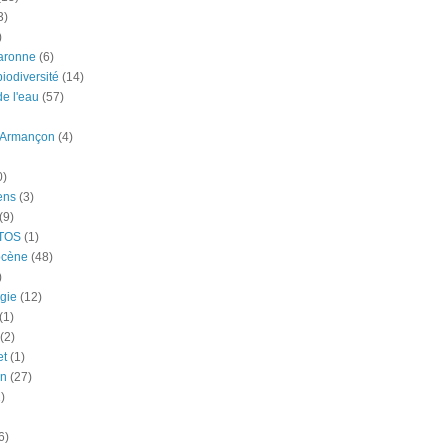
3)
)
aronne
(6)
iodiversité
(14)
e l'eau
(57)
-Armançon
(4)
0)
ens
(3)
(9)
TOS
(1)
ocène
(48)
)
gie
(12)
(1)
(2)
et
(1)
n
(27)
)
6)