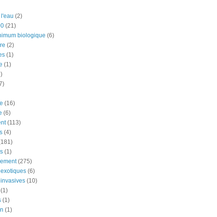
 l'eau
(2)
00
(21)
nimum biologique
(6)
re
(2)
es
(1)
e
(1)
)
7)
e
(16)
e
(6)
nt
(113)
s
(4)
(181)
ns
(1)
nement
(275)
exotiques
(6)
invasives
(10)
(1)
s
(1)
on
(1)