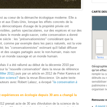
CARTE DES
 est au coeur de la démarche écologique moderne. Elle a
et aux Etats-Unis, lorsque les effets concrets de la
tés démocratiques d'usage de la propriété privée ont
ibles, parfois spectaculaires, sur des espèces et sur des
t dans le monde anglo-saxon, cette conservation a donné
 siècle : les "
préservationnistes
" considérant que la
t, comme par exemple dans les parcs naturels, est la voie
té; les "
conservationnistes
" estimant qu'il fallait diffuser
, et des usages partagés avec le non-humain, mais non
tre un monde sauvage et un monde humain.
Mais il a été rallumé au début de la décennie 2010 par
Géographie
sur la "
nouvelle conservation
" dans la revue de référence
qu'on effa
Miller 2011
) puis par un article en 2012 de Peter Kareiva et
remplir la 
tion science?
dans la revue
Bioscience
. Un autre texte
détruits ou
sensibiliser
auteurs avec Robert Lalasz, a évoqué "
la conservation à
patrimoine 
organiser no
t expériences en écologie depuis 30 ans a changé la
Retrouvez n
2012 prenait acte de 30 ans d'évolution de la science de la
A savoir