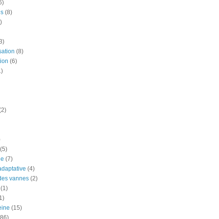
6)
is
(8)
)
3)
sation
(8)
ion
(6)
1)
(2)
)
(5)
ue
(7)
adaptative
(4)
des vannes
(2)
(1)
1)
eine
(15)
(86)