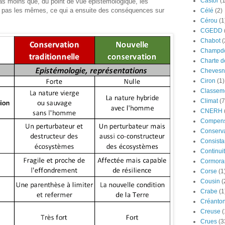
Castor
(
 pas moins que, du point de vue épistémologique, les
 pas les mêmes, ce qui a ensuite des conséquences sur
Célé
(2)
Cérou
(1
CGEDD
Chabot
(
Champdô
Charte d
Chevesn
Ciron
(1)
Classeme
Climat
(7
CNERH
Compens
Conserva
Consista
Continui
Cormora
Corse
(1
Cousin
(
Crabe
(1
Créanto
Creuse
(
Crues
(3