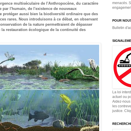
menacés. Si
rgence multiséculaire de l'Anthropocène, du caractère
engagement,
te par l'humain, de l'existence de nouveaux
e protéger aussi bien la biodiversité ordinaire que des
es rares. Nous introduisons à ce débat, en observant
POUR NOUS
onservation de la nature permettraient de dépasser
Bulletin d'a
 la restauration écologique de la continuité des
SIGNALEME
La loi inter
actuel ou p
Aidez-nous 
les contrev
justice. Cli
RECHERCHE