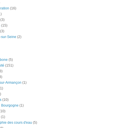
)
ration
(16)
1)
(3)
s
(15)
(3)
-sur-Seine
(2)
rbone
(5)
ité
(151)
3)
3)
-sur-Armançon
(1)
(1)
)
s
(10)
e Bourgogne
(1)
(10)
(1)
phie des cours d'eau
(5)