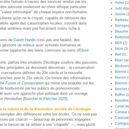
ien-être humain à travers des services rendus par les
Aulne
(1
être adossée seulement au choix éthique particulier
Auto-épu
 "
valeur intrinsèque
" de chaque espèce non-humaine;
Auxois
(
ésiliente qu'on ne le croyait, capable de retrouver des
Barbeau
nalités après des catastrophes locales, souvent dans
Barrage
l'état antérieur mais pas forcément moins riche à
Beaume
Bellenod
 sens de
Garett Hardin
n'est pas une fatalité, des
BER
(2)
 gestions de milieux avec activités humaines et
Bèze
(3)
exister (approche des biens communs au sens d'
Elinor
Bief
(5)
Bilan ca
te, parfois très virulents (l'écologie soulève des passions,
Biodivers
es principales se dessinent désormais : la conservation
Brenne
(
s conceptions définies du 20e siècle et la nouvelle
Brevon
(
proches pour le 21e siècle. On trouve des informations
he Future of Conservation
qui mène une enquête sur les
Brienon
de biodiversité par les publics de professionnels
Brochet
dé avec une approche plus politique dans un ouvrage
Buffon
(1
on Revolution
(
Buscher et Fletcher 2020
).
Bussière
Canal d
e la nature et de la dimension sociale de l'écologie
Canaux
 exemples des différences entre les écoles. Ce ne sont pas
Canicule
dossés par chacun — beaucoup de personnes engagées
Cartogra
s le besoin de se référer à une "
chapelle
" —, mais plutôt