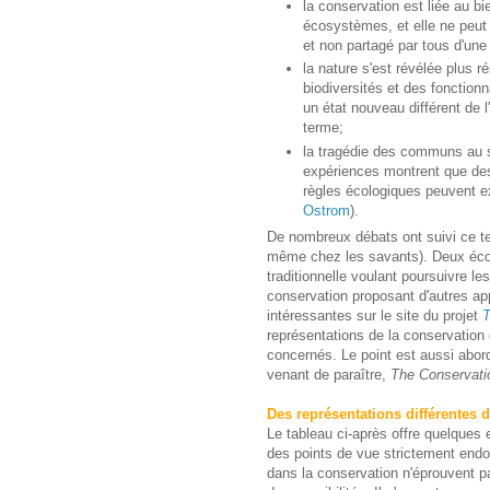
la conservation est liée au b
écosystèmes, et elle ne peut 
et non partagé par tous d'une
la nature s'est révélée plus r
biodiversités et des fonction
un état nouveau différent de 
terme;
la tragédie des communs au
expériences montrent que des
règles écologiques peuvent 
Ostrom
).
De nombreux débats ont suivi ce tex
même chez les savants). Deux écol
traditionnelle voulant poursuivre le
conservation proposant d'autres ap
intéressantes sur le site du projet
T
représentations de la conservation 
concernés. Le point est aussi abor
venant de paraître,
The Conservati
Des représentations différentes d
Le tableau ci-après offre quelques
des points de vue strictement en
dans la conservation n'éprouvent pa