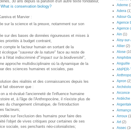
lines, 30 ans depuis la parution d'un autre texte fondateur,
Ademe
(
,
What is conservation biology?
Adera
(1
areiva et Marvier :
Adour-G
Agence b
dée sur la science et la preuve, notamment sur son
Agence d
Ain
(1)
ndée sur des bases de données rigoureuses et mises à
Aisy-sur
es priorités à budget contraint,
Allier
(2)
en compte le facteur humain en sortant de la
Alose
(1
t écologue "
sauveur de la nature
" face au reste de
 à l'état indiscriminé d'"
impact sur la biodiversité
",
Amphibi
Anguille
une approche multidisciplinaire où la dynamique de la
 par des sciences humaines et sociales, pas
ANPER-
Anthrop
Apron
(2
volution des réalités et des connaissances depuis les
 fait observer que :
Archéolo
Arconce
, on a ré-évalué l'ancienneté de l'influence humaine
Ardèche
stoire et, à l'âge de l'Anthropocène, il n'existe plus de
s du changement climatique, de l'introduction
Argental
es facteurs;
Armanço
fondée sur l'exclusion des humains pour faire des
Arroux
(1
é l'objet de vives critiques pour certaines de ses
Art
(2)
tice sociale, ses penchants néo-colonialistes;
Assec
(1