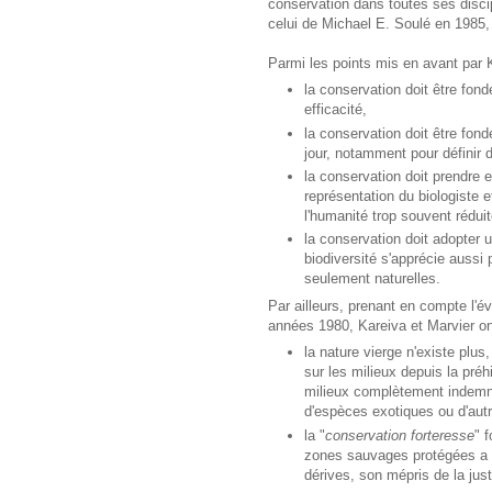
conservation dans toutes ses discip
celui de Michael E. Soulé en 1985
Parmi les points mis en avant par K
la conservation doit être fon
efficacité,
la conservation doit être fo
jour, notamment pour définir d
la conservation doit prendre 
représentation du biologiste e
l'humanité trop souvent réduite
la conservation doit adopter 
biodiversité s'apprécie aussi
seulement naturelles.
Par ailleurs, prenant en compte l'é
années 1980, Kareiva et Marvier ont
la nature vierge n'existe plus
sur les milieux depuis la préhi
milieux complètement indemne
d'espèces exotiques ou d'autr
la "
conservation forteresse
" 
zones sauvages protégées a ét
dérives, son mépris de la jus