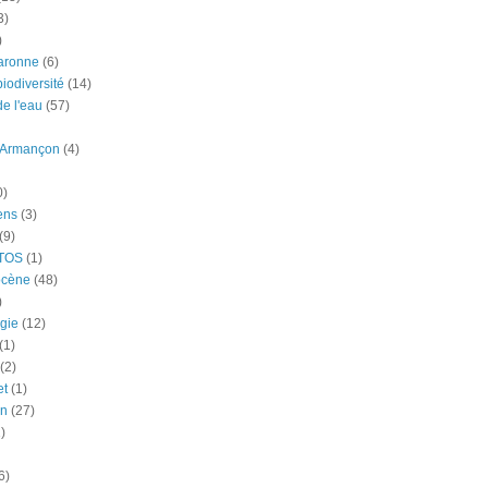
3)
)
aronne
(6)
iodiversité
(14)
e l'eau
(57)
-Armançon
(4)
0)
ens
(3)
(9)
TOS
(1)
ocène
(48)
)
gie
(12)
(1)
(2)
et
(1)
n
(27)
)
6)