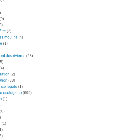
18)
)
(9)
2)
tre
(2)
es moulins
(4)
e
(1)
nt des rivières
(28)
5)
(4)
ation
(2)
tion
(38)
nce légale
(1)
té écologique
(699)
n
(1)
)
20)
)
n
(1)
1)
3)