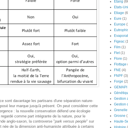
Etang
(6
Etats-Un
Etiage
(6
Eure
(1)
Europe
(
Eutrophi
Evaporat
Figeac
(
Film
(1)
Flet
(1)
Flore
(1)
Flottage
FNE
(4)
FNPF
(3)
Forge
(2
GEMAPI
Génétiq
Gestion 
e sont davantage les partisans d'une séparation nature-
Gestion 
mposé leur marque jusqu'à présent. On peut considérer cette
Grenelle
rgence : la nouvelle conservation défend une écologie
Grosne
(
e regardé comme part intégrante de la nature, pour le
onde anglo-saxon, la controverse "
park versus people
" sur
Haute-S
st née de la dimension anti-humaniste attribuée à certains
Histoire