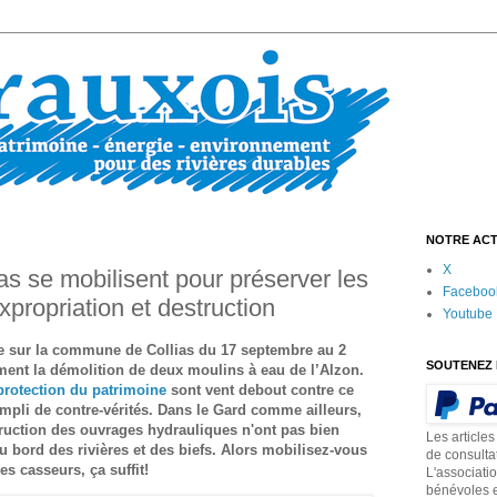
NOTRE ACT
X
as se mobilisent pour préserver les
Faceboo
propriation et destruction
Youtube
e sur la commune de Collias du 17 septembre au 2
SOUTENEZ 
ment la démolition de deux moulins à eau de l’Alzon.
protection du patrimoine
sont vent debout contre ce
rempli de contre-vérités. Dans le Gard comme ailleurs,
struction des ouvrages hydrauliques n'ont pas bien
Les articles
bord des rivières et des biefs. Alors mobilisez-vous
de consulta
les casseurs, ça suffit!
L'associati
bénévoles e