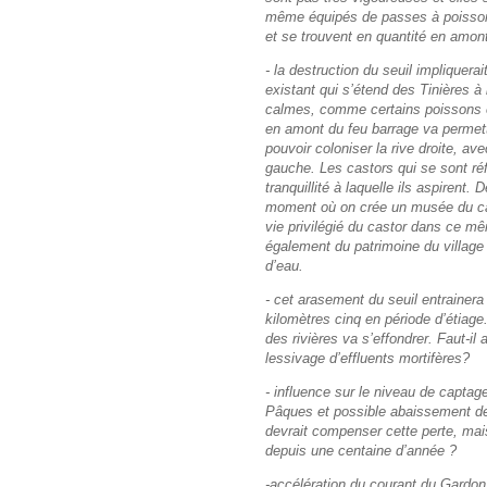
même équipés de passes à poissons.
et se trouvent en quantité en amont
- la destruction du seuil impliquera
existant qui s’étend des Tinières à 
calmes, comme certains poissons e
en amont du feu barrage va permet
pouvoir coloniser la rive droite, ave
gauche. Les castors qui se sont réfu
tranquillité à laquelle ils aspirent.
moment où on crée un musée du casto
vie privilégié du castor dans ce mê
également du patrimoine du village
d’eau.
- cet arasement du seuil entrainer
kilomètres cinq en période d’étiag
des rivières va s’effondrer. Faut-i
lessivage d’effluents mortifères?
- influence sur le niveau de captage
Pâques et possible abaissement de 
devrait compenser cette perte, mais
depuis une centaine d’année ?
-accélération du courant du Gardon