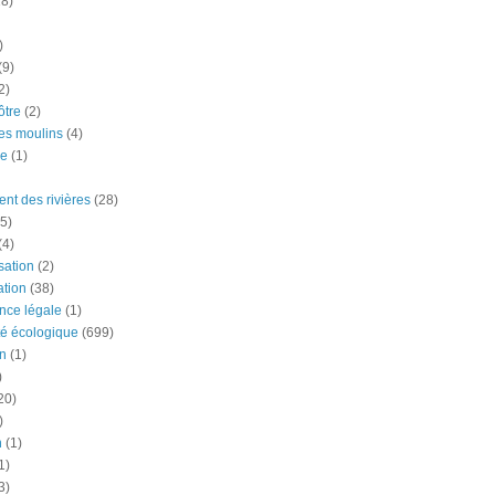
18)
)
(9)
2)
tre
(2)
es moulins
(4)
e
(1)
nt des rivières
(28)
5)
(4)
ation
(2)
tion
(38)
nce légale
(1)
té écologique
(699)
n
(1)
)
20)
)
n
(1)
1)
3)