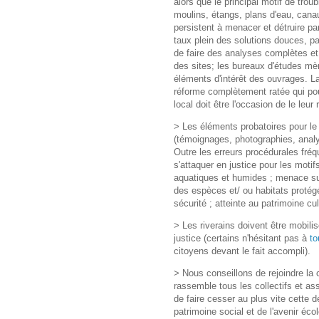
alors que le principal motif de tro
moulins, étangs, plans d'eau, canau
persistent à menacer et détruire pa
taux plein des solutions douces, par
de faire des analyses complètes et o
des sites; les bureaux d'études mè
éléments d'intérêt des ouvrages. La
réforme complètement ratée qui pour
local doit être l'occasion de le leur
> Les éléments probatoires pour le
(témoignages, photographies, analys
Outre les erreurs procédurales fréq
s'attaquer en justice pour les moti
aquatiques et humides ; menace su
des espèces et/ ou habitats protég
sécurité ; atteinte au patrimoine c
> Les riverains doivent être mobilisé
justice (certains n'hésitant pas à
to
citoyens devant le fait accompli).
> Nous conseillons de rejoindre la 
rassemble tous les collectifs et ass
de faire cesser au plus vite cette d
patrimoine social et de l'avenir éc