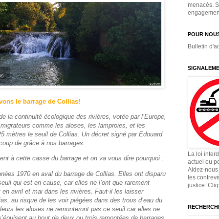
menacés. Si
engagement,
POUR NOUS
Bulletin d'a
SIGNALEME
ons le barrage de Collias!
e la continuité écologique des rivières, votée par l’Europe,
 migrateurs comme les aloses, les lamproies, et les
5 mètres le seuil de Collias. Un décret signé par Edouard
e coup de grâce à nos barrages.
La loi inter
t à cette casse du barrage et on va vous dire pourquoi :
actuel ou p
Aidez-nous 
nnées 1970 en aval du barrage de Collias. Elles ont disparu
les contrev
uil qui est en cause, car elles ne l’ont que rarement
justice. Cli
en avril et mai dans les rivières. Faut-il les laisser
as, au risque de les voir piégées dans des trous d’eau du
RECHERCHE
leurs les aloses ne remonteront pas ce seuil car elles ne
 s’épuisent au bout de deux ou trois remontées de barrages,