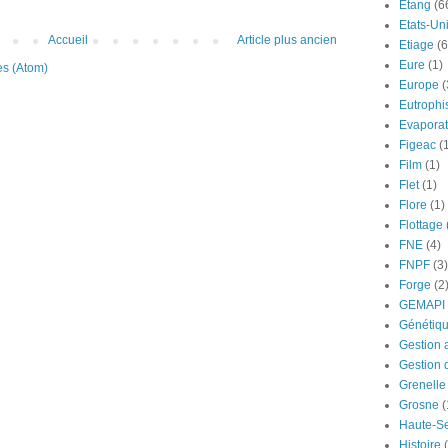
Etang
(6
Etats-Un
Accueil
Article plus ancien
Etiage
(6
Eure
(1)
es (Atom)
Europe
(
Eutrophi
Evaporat
Figeac
(
Film
(1)
Flet
(1)
Flore
(1)
Flottage
FNE
(4)
FNPF
(3)
Forge
(2
GEMAPI
Génétiq
Gestion 
Gestion 
Grenelle
Grosne
(
Haute-S
Histoire