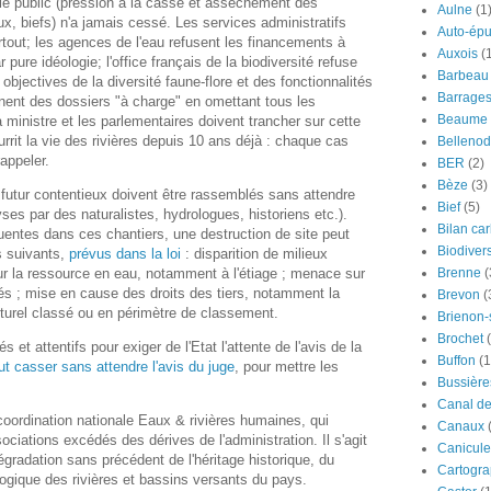
uble public (pression à la casse et assèchement des
Aulne
(1
x, biefs) n'a jamais cessé. Les services administratifs
Auto-épu
rtout; les agences de l'eau refusent les financements à
Auxois
(
 pure idéologie; l'office français de la biodiversité refuse
Barbeau
bjectives de la diversité faune-flore et des fonctionnalités
Barrage
nent des dossiers "à charge" en omettant tous les
Beaume
 ministre et les parlementaires doivent trancher sur cette
rit la vie des rivières depuis 10 ans déjà : chaque cas
Bellenod
 rappeler.
BER
(2)
Bèze
(3)
 futur contentieux doivent être rassemblés sans attendre
Bief
(5)
es par des naturalistes, hydrologues, historiens etc.).
Bilan ca
uentes dans ces chantiers, une destruction de site peut
Biodivers
fs suivants,
prévus dans la loi
: disparition de milieux
r la ressource en eau, notamment à l'étiage ; menace sur
Brenne
(
és ; mise en cause des droits des tiers, notamment la
Brevon
(
ulturel classé ou en périmètre de classement.
Brienon
Brochet
s et attentifs pour exiger de l'Etat l'attente de l'avis de la
Buffon
(1
ut casser sans attendre l'avis du juge
, pour mettre les
Bussière
Canal d
coordination nationale Eaux & rivières humaines, qui
Canaux
ociations excédés des dérives de l'administration. Il s'agit
Canicule
égradation sans précédent de l'héritage historique, du
Cartogra
ologique des rivières et bassins versants du pays.