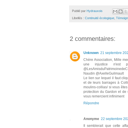
Publié par
Hydrauxois
Libellés :
Continuité écologique
,
Témoign
2 commentaires:
Unknown
21 septembre 202
Chère Association, Mille me
une injustice n'es
@LesAmisduPatrimoinedeCo
Naudin @AxelleGuilmault
Le lien sur lequel il faut cl
et de leurs barrages à Colli
moulins-collias/ si vous ête
protection du Gardon et de s
vous remercient infiniment
Répondre
Anonyme
22 septembre 20
Il semblerait que cette aff