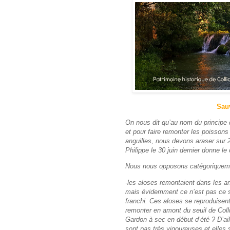
Sauv
On nous dit qu’au nom du principe d
et pour faire remonter les poissons
anguilles, nous devons araser sur 2
Philippe le 30 juin dernier donne l
Nous nous opposons catégoriquemen
-les aloses remontaient dans les a
mais évidemment ce n’est pas ce se
franchi. Ces aloses se reproduisent 
remonter en amont du seuil de Colli
Gardon à sec en début d’été ? D’ail
sont pas très vigoureuses et elles