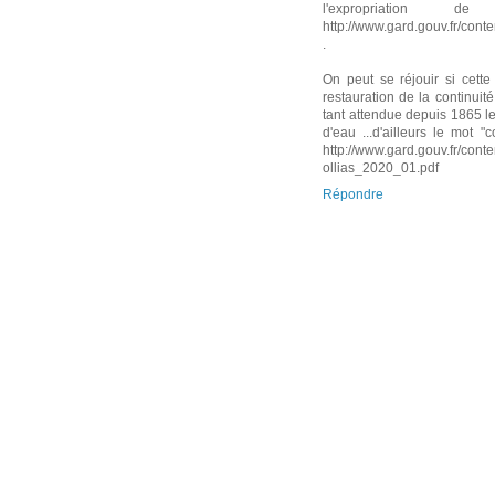
l'expropriation
http://www.gard.gouv.fr/co
.
On peut se réjouir si cette
restauration de la continuité
tant attendue depuis 1865 l
d'eau ...d'ailleurs le mot "
http://www.gard.gouv.fr/con
ollias_2020_01.pdf
Répondre