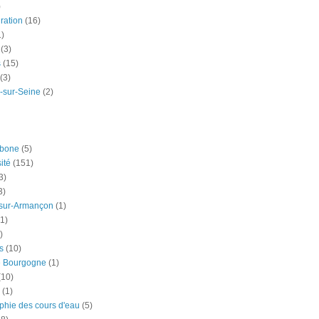
)
ration
(16)
1)
(3)
s
(15)
(3)
-sur-Seine
(2)
rbone
(5)
ité
(151)
3)
3)
-sur-Armançon
(1)
(1)
)
s
(10)
e Bourgogne
(1)
(10)
(1)
phie des cours d'eau
(5)