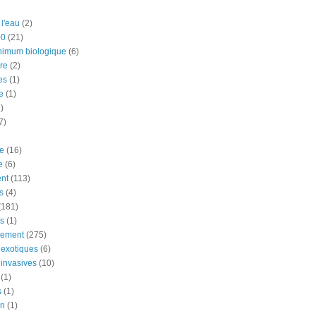
 l'eau
(2)
00
(21)
nimum biologique
(6)
re
(2)
es
(1)
e
(1)
)
7)
e
(16)
e
(6)
nt
(113)
s
(4)
(181)
ns
(1)
nement
(275)
exotiques
(6)
invasives
(10)
(1)
s
(1)
on
(1)