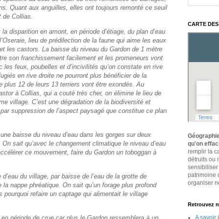
 Quant aux anguilles, elles ont toujours remonté ce seuil
 de Collias.
CARTE DES
it la disparition en amont, en période d’étiage, du plan d’eau
l’Oseraie, lieu de prédilection de la faune qui aime les eaux
t les castors. La baisse du niveau du Gardon de 1 mètre
tre son franchissement facilement et les promeneurs vont
c les feux, poubelles et d’incivilités qu’on constate en rive
giés en rive droite ne pourront plus bénéficier de la
 De plus 12 de leurs 13 terriers vont être exondés. Au
r à Collias, qui a couté très cher, on élimine le lieu de
me village. C’est une dégradation de la biodiversité et
 par suppression de l’aspect paysagé que constitue ce plan
a une baisse du niveau d’eau dans les gorges sur deux
Géographie
e. On sait qu’avec le changement climatique le niveau d’eau
qu'on effa
remplir la 
l accélérer ce mouvement, faire du Gardon un toboggan à
détruits ou
sensibiliser
patrimoine 
 d’eau du village, par baisse de l’eau de la grotte de
organiser no
la nappe phréatique. On sait qu’un forage plus profond
 pourquoi refaire un captage qui alimentait le village
Retrouvez n
A savoir
 en période de crue car plus le Gardon ressemblera à un