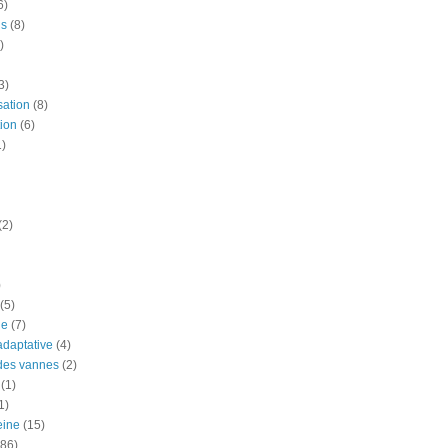
6)
is
(8)
)
3)
sation
(8)
ion
(6)
1)
(2)
)
(5)
ue
(7)
adaptative
(4)
des vannes
(2)
(1)
1)
eine
(15)
(86)