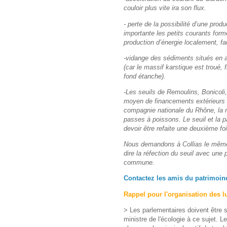
couloir plus vite ira son flux.
- perte de la possibilité d’une pro
importante les petits courants forme
production d’énergie localement, fau
-vidange des sédiments situés en a
(car le massif karstique est troué, 
fond étanche).
-Les seuils de Remoulins, Bonicoli,
moyen de financements extérieurs a
compagnie nationale du Rhône, la r
passes à poissons. Le seuil et la 
devoir être refaite une deuxième fo
Nous demandons à Collias le même 
dire la réfection du seuil avec un
commune.
Contactez les amis du patrimoine
Rappel pour l'organisation des l
> Les parlementaires doivent être 
ministre de l'écologie à ce sujet.