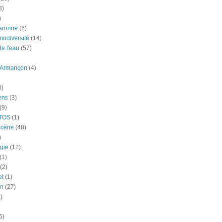
3)
)
aronne
(6)
iodiversité
(14)
e l'eau
(57)
-Armançon
(4)
0)
ens
(3)
(9)
TOS
(1)
ocène
(48)
)
gie
(12)
(1)
(2)
et
(1)
n
(27)
)
6)