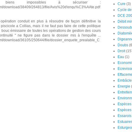
 de biens impossibles à sécuriser :
Cure
(3)
ntent/download/38409/264813/file/Avis%20d'enqu%C3%AAte.pdf
Cycle de
DCE 20
 opération conduit en plus à résoudre de façon définitive la
Débit mi
 piscicole a Collias, mais il ne faut pas faire de cette politique
Dessoub
e bouc émissaire de toutes les opérations de gestion des cours
Diatomé
continuité " ne figure pas dans le dossier mis à l'enquête ...
Digeann
tent/download/36105/250644/file/dossier_enquete_prealable_C
Doubs
(6
Droit
(15
Eau
(1)
Economi
Ecreviss
Effaceme
Embâcle
Energie
Entretie
Environ
Espèces 
Espèces 
Essarois
Estuaire
Esturge