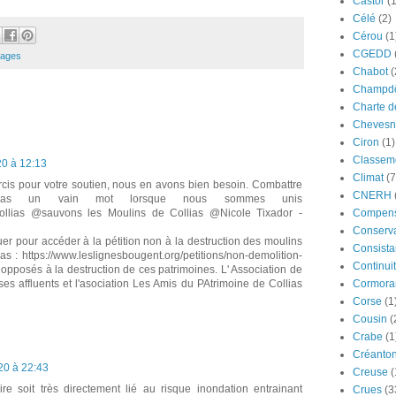
Castor
(
Célé
(2)
Cérou
(1
CGEDD
ages
Chabot
(
Champdô
Charte d
Chevesn
Ciron
(1)
Classeme
0 à 12:13
Climat
(7
rcis pour votre soutien, nous en avons bien besoin. Combattre
CNERH
t pas un vain mot lorsque nous sommes unis
llias @sauvons les Moulins de Collias @Nicole Tixador -
Compens
Conserva
iquer pour accéder à la pétition non à la destruction des moulins
Consista
as : https://www.leslignesbougent.org/petitions/non-demolition-
Continui
s opposés à la destruction de ces patrimoines. L' Association de
es affluents et l'asociation Les Amis du PAtrimoine de Collias
Cormora
Corse
(1
Cousin
(
Crabe
(1
Créanto
20 à 22:43
Creuse
(
aire soit très directement lié au risque inondation entrainant
Crues
(3