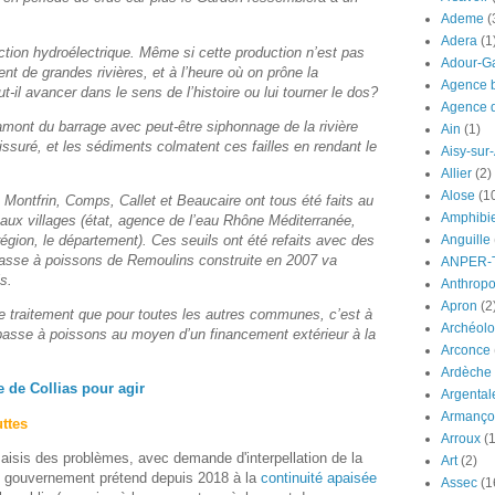
Ademe
(
Adera
(1
duction hydroélectrique. Même si cette production n’est pas
Adour-G
nt de grandes rivières, et à l’heure où on prône la
Agence b
t-il avancer dans le sens de l’histoire ou lui tourner le dos?
Agence d
mont du barrage avec peut-être siphonnage de la rivière
Ain
(1)
fissuré, et les sédiments colmatent ces failles en rendant le
Aisy-sur
Allier
(2)
Alose
(1
 Montfrin, Comps, Callet et Beaucaire ont tous été faits au
Amphibi
ux villages (état, agence de l’eau Rhône Méditerranée,
égion, le département). Ces seuils ont été refaits avec des
Anguille
passe à poissons de Remoulins construite en 2007 va
ANPER-
is.
Anthrop
Apron
(2
traitement que pour toutes les autres communes, c’est à
Archéolo
e passe à poissons au moyen d’un financement extérieur à la
Arconce
Ardèche
 de Collias pour agir
Argental
Armanço
uttes
Arroux
(1
saisis des problèmes, avec demande d'interpellation de la
Art
(2)
 Le gouvernement prétend depuis 2018 à la
continuité apaisée
Assec
(1