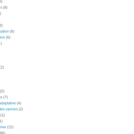
6)
is
(8)
)
3)
sation
(8)
ion
(6)
1)
(2)
)
(5)
ue
(7)
adaptative
(4)
des vannes
(2)
(1)
1)
eine
(15)
(86)