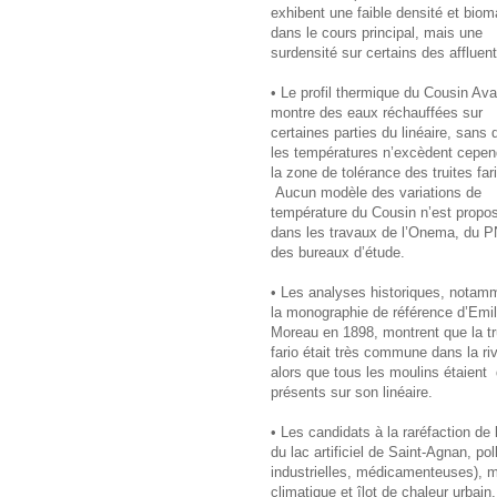
exhibent une faible densité et bio
dans le cours principal, mais une
surdensité sur certains des affluent
• Le profil thermique du Cousin Ava
montre des eaux réchauffées sur
certaines parties du linéaire, sans 
les températures n’excèdent cepen
la zone de tolérance des truites fari
Aucun modèle des variations de
température du Cousin n’est propo
dans les travaux de l’Onema, du 
des bureaux d’étude.
• Les analyses historiques, notam
la monographie de référence d’Emi
Moreau en 1898, montrent que la tr
fario était très commune dans la riv
alors que tous les moulins étaient 
présents sur son linéaire.
• Les candidats à la raréfaction de
du lac artificiel de Saint-Agnan, po
industrielles, médicamenteuses), mo
climatique et îlot de chaleur urbai