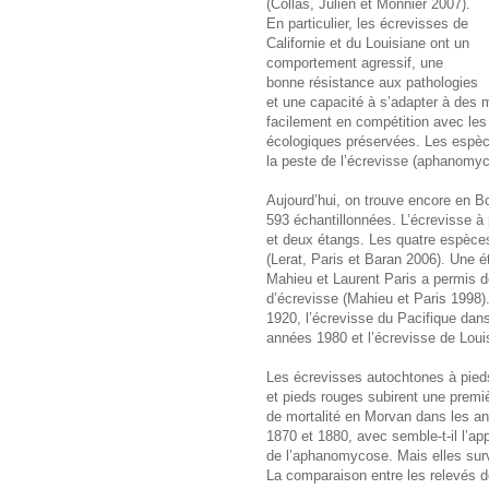
(Collas, Julien et Monnier 2007).
En particulier, les écrevisses de
Californie et du Louisiane ont un
comportement agressif, une
bonne résistance aux pathologies
et une capacité à s’adapter à des m
facilement en compétition avec le
écologiques préservées. Les espè
la peste de l’écrevisse (aphanomyco
Aujourd’hui, on trouve encore en B
593 échantillonnées. L’écrevisse à
et deux étangs. Les quatre espèces
(Lerat, Paris et Baran 2006). Une
Mahieu et Laurent Paris a permis d
d’écrevisse (Mahieu et Paris 1998).
1920, l’écrevisse du Pacifique dans
années 1980 et l’écrevisse de Lou
Les écrevisses autochtones à pied
et pieds rouges subirent une premi
de mortalité en Morvan dans les a
1870 et 1880, avec semble-t-il l’app
de l’aphanomycose. Mais elles sur
La comparaison entre les relevés d