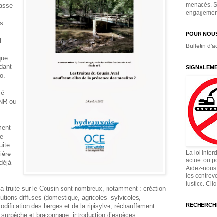
menacés. Si
masse
engagement,
s.
POUR NOUS
l
Bulletin d'a
que
dant
SIGNALEME
o.
sé
PNR ou
ment
le
uite
La loi inter
ière
actuel ou p
déjà
Aidez-nous 
les contrev
justice. Cli
 la truite sur le Cousin sont nombreux, notamment : création
llutions diffuses (domestique, agricoles, sylvicoles,
RECHERCHE
dification des berges et de la ripisylve, réchauffement
n, surpêche et braconnage, introduction d’espèces