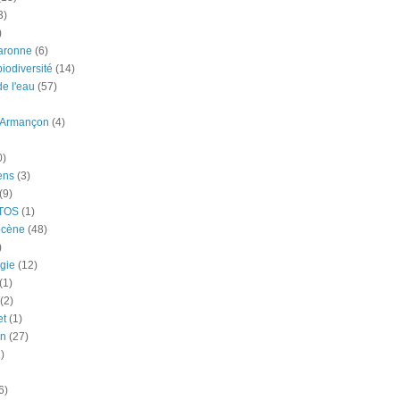
3)
)
aronne
(6)
iodiversité
(14)
e l'eau
(57)
-Armançon
(4)
0)
ens
(3)
(9)
TOS
(1)
ocène
(48)
)
gie
(12)
(1)
(2)
et
(1)
n
(27)
)
6)