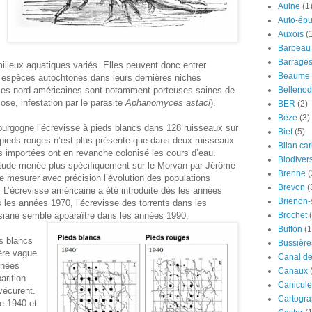
Aulne
(1
Auto-épu
Auxois
(
Barbeau
Barrage
ilieux aquatiques variés. Elles peuvent donc entrer
Beaume
s espèces autochtones dans leurs dernières niches
ces nord-américaines sont notamment porteuses saines de
Bellenod
se, infestation par le parasite
Aphanomyces astaci
).
BER
(2)
Bèze
(3)
ourgogne l’écrevisse à pieds blancs dans 128 ruisseaux sur
Bief
(5)
 pieds rouges n’est plus présente que dans deux ruisseaux
Bilan ca
 importées ont en revanche colonisé les cours d’eau.
Biodivers
 étude menée plus spécifiquement sur le Morvan par Jérôme
Brenne
(
e mesurer avec précision l’évolution des populations
Brevon
(
 L’écrevisse américaine a été introduite dès les années
Brienon
 les années 1970, l’écrevisse des torrents dans les
isiane semble apparaître dans les années 1990.
Brochet
Buffon
(1
s blancs
Bussière
ère vague
Canal d
nnées
Canaux
arition
Canicule
vécurent.
Cartogra
e 1940 et