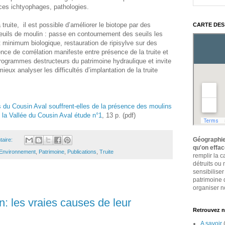
es ichtyophages, pathologies.
 truite, il est possible d’améliorer le biotope par des
CARTE DES
seuils de moulin : passe en contournement des seuils les
 minimum biologique, restauration de ripisylve sur des
nce de corrélation manifeste entre présence de la truite et
ogrammes destructeurs du patrimoine hydraulique et invite
ieux analyser les difficultés d’implantation de la truite
s du Cousin Aval souffrent-elles de la présence des moulins
 la Vallée du Cousin Aval étude n°1
, 13 p. (pdf)
Géographie
aire:
qu'on effa
Environnement
,
Patrimoine
,
Publications
,
Truite
remplir la 
détruits ou
sensibiliser
patrimoine 
organiser no
: les vraies causes de leur
Retrouvez n
A savoir