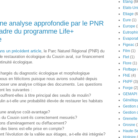
Etang
(6
Etats-Un
Etiage
(6
Eure
(1)
une analyse approfondie par le PNR
Europe
(
cadre du programme Life+
Eutrophi
e
Evaporat
Figeac
(
ns un précédent article
, le Parc Naturel Régional (PNR) du
Film
(1)
de restauration écologique du Cousin aval, sur financement
Flet
(1)
inuité écologique.
Flore
(1)
Flottage
chargés du diagnostic écologique et morphologique
FNE
(4)
nous en félicitons puisque nous avions souhaité depuis
FNPF
(3)
roposer une analyse critique des documents. Les questions
Forge
(2
t les suivantes :
GEMAPI
 souffrent-elles à titre principal des seuils de moulin?
Génétiq
ulin a-t-elle une probabilité élevée de restaurer les habitats
Gestion 
et une analyse coût-avantage?
Gestion 
on du Cousin sont-ils correctement mesurés?
Grenelle
tions d'aménagement ou d'effacement?
Grosne
(
le des biens est-elle prise en compte?
Haute-S
 l'évolution de la vallée aux étiages, a-t-elle été intégrée?
Histoire