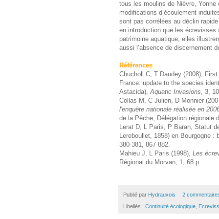
tous les moulins de Nièvre, Yonne e
modifications d’écoulement induite
sont pas corrélées au déclin rapid
en introduction que les écrevisses
patrimoine aquatique, elles illustre
aussi l’absence de discernement de
Références
Chucholl C, T Daudey (2008), First 
France: update to the species ident
Astacida),
Aquatic Invasions
, 3, 1
Collas M, C Julien, D Monnier (200
l'enquête nationale réalisée en 200
de la Pêche, Délégation régionale 
Lerat D, L Paris, P Baran, Statut d
Lereboullet, 1858) en Bourgogne : 
380-381, 867-882.
Mahieu J, L Paris (1998),
Les écre
Régional du Morvan, 1, 68 p.
Publié par
Hydrauxois
2 commentaire
Libellés :
Continuité écologique
,
Ecrevis