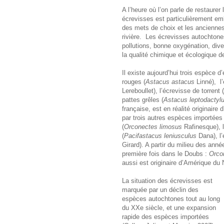
A l’heure où l’on parle de restaure
écrevisses est particulièrement e
des mets de choix et les ancienne
rivière. Les écrevisses autochton
pollutions, bonne oxygénation, div
la qualité chimique et écologique d
Il existe aujourd’hui trois espèce 
rouges (
Astacus astacus
Linné), l’
Lereboullet), l’écrevisse de torrent (
pattes grêles (
Astacus leptodactyl
française, est en réalité originaire
par trois autres espèces importées 
(
Orconectes limosus
Rafinesque), 
(
Pacifastacus leniusculus
Dana), l’
Girard). A partir du milieu des ann
première fois dans le Doubs :
Orco
aussi est originaire d’Amérique du 
La situation des écrevisses est
marquée par un déclin des
espèces autochtones tout au long
du XXe siècle, et une expansion
rapide des espèces importées