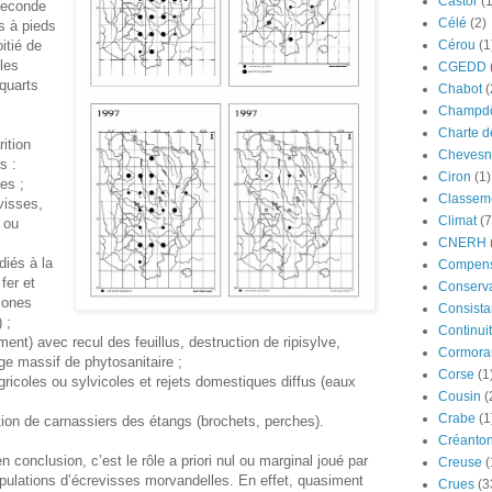
Castor
(
seconde
Célé
(2)
s à pieds
itié de
Cérou
(1
 les
CGEDD
-quarts
Chabot
(
Champdô
Charte d
ition
Chevesn
s :
Ciron
(1)
es ;
Classeme
visses,
Climat
(7
 ou
CNERH
diés à la
Compens
fer et
Conserva
zones
Consista
 ;
Continui
ent) avec recul des feuillus, destruction de ripisylve,
Cormora
age massif de phytosanitaire ;
Corse
(1
agricoles ou sylvicoles et rejets domestiques diffus (eaux
Cousin
(
Crabe
(1
tion de carnassiers des étangs (brochets, perches).
Créanto
n conclusion, c’est le rôle a priori nul ou marginal joué par
Creuse
(
opulations d’écrevisses morvandelles. En effet, quasiment
Crues
(3