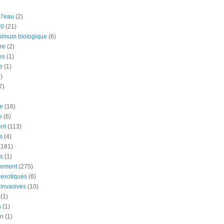
 l'eau
(2)
00
(21)
nimum biologique
(6)
re
(2)
es
(1)
e
(1)
)
7)
e
(16)
e
(6)
nt
(113)
s
(4)
(181)
ns
(1)
nement
(275)
exotiques
(6)
invasives
(10)
(1)
s
(1)
on
(1)