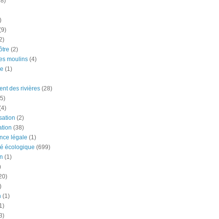
18)
)
(9)
2)
tre
(2)
es moulins
(4)
e
(1)
nt des rivières
(28)
5)
(4)
ation
(2)
tion
(38)
nce légale
(1)
té écologique
(699)
n
(1)
)
20)
)
n
(1)
1)
3)