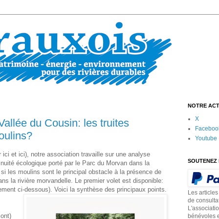
NOTRE ACT
X
llée du Cousin: les truites
Faceboo
oulins?
Youtube
ci et ici), notre association travaille sur une analyse
SOUTENEZ 
uité écologique porté par le Parc du Morvan dans la
r si les moulins sont le principal obstacle à la présence de
dans la rivière morvandelle. Le premier volet est disponible:
rgement ci-dessous). Voici la synthèse des principaux points.
Les articles
de consulta
L'associati
ont)
bénévoles e