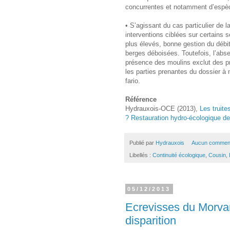
concurrentes et notamment d’espèc
• S’agissant du cas particulier de la
interventions ciblées sur certains 
plus élevés, bonne gestion du débit
berges déboisées. Toutefois, l’abse
présence des moulins exclut des pr
les parties prenantes du dossier à m
fario.
Référence
Hydrauxois-OCE (2013),
Les truite
? Restauration hydro-écologique de
Publié par
Hydrauxois
Aucun comment
Libellés :
Continuité écologique
,
Cousin
,
05/12/2013
Ecrevisses du Morvan
disparition