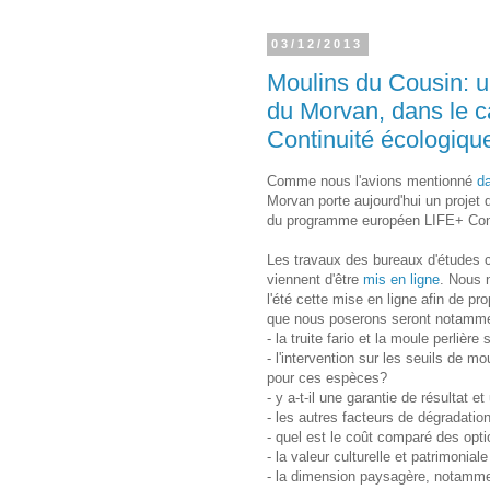
03/12/2013
Moulins du Cousin: 
du Morvan, dans le 
Continuité écologiqu
Comme nous l'avions mentionné
da
Morvan porte aujourd'hui un projet 
du programme européen LIFE+ Cont
Les travaux des bureaux d'études 
viennent d'être
mis en ligne
. Nous 
l'été cette mise en ligne afin de p
que nous poserons seront notammen
- la truite fario et la moule perlière
- l'intervention sur les seuils de mo
pour ces espèces?
- y a-t-il une garantie de résultat 
- les autres facteurs de dégradati
- quel est le coût comparé des op
- la valeur culturelle et patrimonia
- la dimension paysagère, notamment