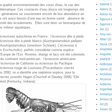
Ademe
(
r la qualité environnementale des cours d'eau, le cas des
mblématique. Ces crustacés d’eau douce ont longtemps été
Adera
(1
s générations se souviennent encore de leur abondance en
Adour-G
es ont aussi besoin d’une eau en bonne santé : absence de
Agence b
ersité des écoulements. Elles sont donc un biomarqueur de
Agence d
es milieux aquatiques.
Ain
(1)
Aisy-sur
d’écrevisses autochtone en France : l’écrevisse dite à pieds
Allier
(2)
écrevisse dite à pieds blancs (
Austropotamobius pallipes
Alose
(1
Austropotamobius torrentium
Schrank). L’écrevisse à
Amphibi
us
Eschscholtz), parfois considérée comme espèce
 d’Europe de l’Est. Rivières, étangs et lacs ont été colonisés
Anguille
du continent nord-américain : l’écrevisse américaine
ANPER-
l’écrevisse de Californie ou écrevisse du Pacifique
Anthrop
écrevisse rouge de Louisiane (
Procambarus clarckii
Apron
(2
ées 2000, on a identifié une septième espèce, pour la
Archéolo
nectes juvenilis
Hagen (Chucholl et Daudey 2008). Elle
Arconce
Nord (Kentucky, Indiana).
Ardèche
Argental
Armanço
Arroux
(1
Art
(2)
Assec
(1