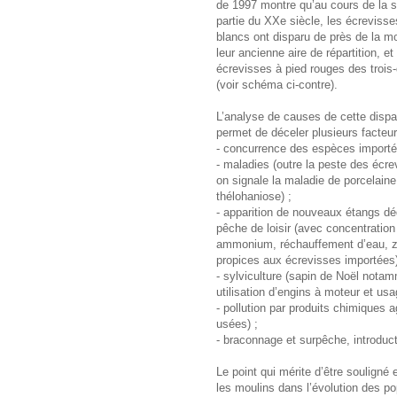
de 1997 montre qu’au cours de la 
partie du XXe siècle, les écrevisse
blancs ont disparu de près de la mo
leur ancienne aire de répartition, et
écrevisses à pied rouges des trois
(voir schéma ci-contre).
L’analyse de causes de cette dispar
permet de déceler plusieurs facteur
- concurrence des espèces importé
- maladies (outre la peste des écre
on signale la maladie de porcelaine
thélohaniose) ;
- apparition de nouveaux étangs dé
pêche de loisir (avec concentration 
ammonium, réchauffement d’eau, 
propices aux écrevisses importées)
- sylviculture (sapin de Noël notamm
utilisation d’engins à moteur et us
- pollution par produits chimiques 
usées) ;
- braconnage et surpêche, introduc
Le point qui mérite d’être souligné e
les moulins dans l’évolution des p