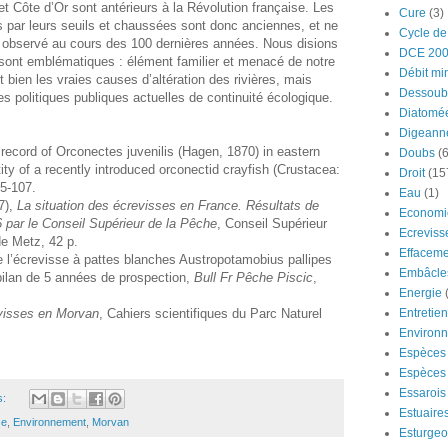
t Côte d’Or sont antérieurs à la Révolution française. Les
Cure
(3)
s par leurs seuils et chaussées sont donc anciennes, et ne
Cycle de
e observé au cours des 100 dernières années. Nous disions
DCE 20
 sont emblématiques : élément familier et menacé de notre
Débit mi
nt bien les vraies causes d’altération des rivières, mais
Dessoub
s politiques publiques actuelles de continuité écologique.
Diatomé
Digeann
record of Orconectes juvenilis (Hagen, 1870) in eastern
Doubs
(6
ity of a recently introduced orconectid crayfish (Crustacea:
Droit
(15
05-107.
Eau
(1)
7),
La situation des écrevisses en France. Résultats de
Economi
6 par le Conseil Supérieur de la Pêche
, Conseil Supérieur
Ecreviss
de Metz, 42 p.
Effaceme
e l’écrevisse à pattes blanches Austropotamobius pallipes
Embâcle
bilan de 5 années de prospection,
Bull Fr Pêche Piscic
,
Energie
visses en Morvan
, Cahiers scientifiques du Parc Naturel
Entretie
Environ
Espèces 
Espèces 
Essarois
s:
Estuaire
se
,
Environnement
,
Morvan
Esturge