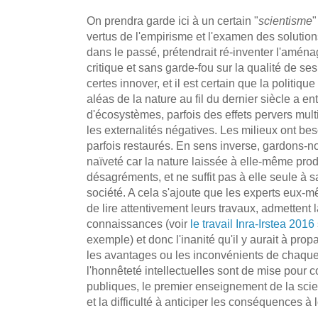
On prendra garde ici à un certain "
scientisme
"
vertus de l'empirisme et l'examen des solutio
dans le passé, prétendrait ré-inventer l'aménag
critique et sans garde-fou sur la qualité de se
certes innover, et il est certain que la politique
aléas de la nature au fil du dernier siècle a en
d'écosystèmes, parfois des effets pervers multi
les externalités négatives. Les milieux ont bes
parfois restaurés. En sens inverse, gardons-n
naïveté car la nature laissée à elle-même prod
désagréments, et ne suffit pas à elle seule à sa
société. A cela s'ajoute que les experts eux
de lire attentivement leurs travaux, admettent 
connaissances (voir
le travail Inra-Irstea 2016
exemple) et donc l'inanité qu'il y aurait à prop
les avantages ou les inconvénients de chaque 
l'honnêteté intellectuelles sont de mise pour co
publiques, le premier enseignement de la scie
et la difficulté à anticiper les conséquences à