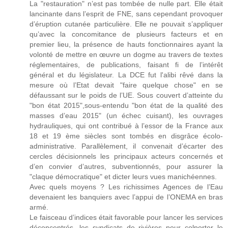
La "restauration" n’est pas tombée de nulle part. Elle était
lancinante dans l’esprit de FNE, sans cependant provoquer
d’éruption cutanée particulière. Elle ne pouvait s’appliquer
qu’avec la concomitance de plusieurs facteurs et en
premier lieu, la présence de hauts fonctionnaires ayant la
volonté de mettre en œuvre un dogme au travers de textes
réglementaires, de publications, faisant fi de l’intérêt
général et du législateur. La DCE fut l'alibi rêvé dans la
mesure où l’Etat devait "faire quelque chose" en se
défaussant sur le poids de l’UE. Sous couvert d’atteinte du
"bon état 2015",sous-entendu "bon état de la qualité des
masses d’eau 2015" (un échec cuisant), les ouvrages
hydrauliques, qui ont contribué à l’essor de la France aux
18 et 19 ème siècles sont tombés en disgrâce écolo-
administrative. Parallèlement, il convenait d’écarter des
cercles décisionnels les principaux acteurs concernés et
d’en convier d’autres, subventionnés, pour assurer la
"claque démocratique" et dicter leurs vues manichéennes.
Avec quels moyens ? Les richissimes Agences de l’Eau
devenaient les banquiers avec l’appui de l’ONEMA en bras
armé.
Le faisceau d’indices était favorable pour lancer les services
déconcentrés, les syndicats de rivières pour colporter le