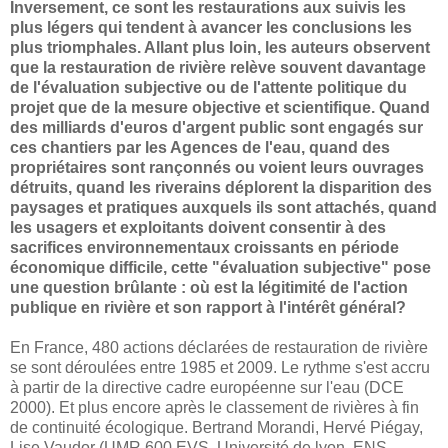
Inversement, ce sont les restaurations aux suivis les
plus légers qui tendent à avancer les conclusions les
plus triomphales. Allant plus loin, les auteurs observent
que la restauration de rivière relève souvent davantage
de l'évaluation subjective ou de l'attente politique du
projet que de la mesure objective et scientifique. Quand
des milliards d'euros d'argent public sont engagés sur
ces chantiers par les Agences de l'eau, quand des
propriétaires sont rançonnés ou voient leurs ouvrages
détruits, quand les riverains déplorent la disparition des
paysages et pratiques auxquels ils sont attachés, quand
les usagers et exploitants doivent consentir à des
sacrifices environnementaux croissants en période
économique difficile, cette "évaluation subjective" pose
une question brûlante : où est la légitimité de l'action
publique en rivière et son rapport à l'intérêt général?
En France, 480 actions déclarées de restauration de rivière
se sont déroulées entre 1985 et 2009. Le rythme s'est accru
à partir de la directive cadre européenne sur l'eau (DCE
2000). Et plus encore après le classement de rivières à fin
de continuité écologique. Bertrand Morandi, Hervé Piégay,
Lise Vaudor (UMR 600 EVS, Université de lyon, ENS