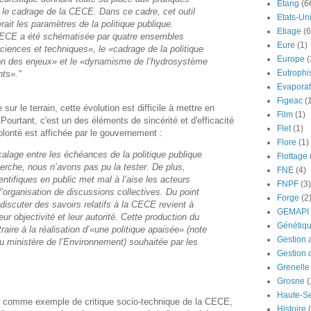
Etang
(6
s le cadrage de la CECE. Dans ce cadre, cet outil
Etats-Un
ait les paramètres de la politique publique.
Etiage
(6
CECE a été schématisée par quatre ensembles
Eure
(1)
sciences et techniques», le «cadrage de la politique
Europe
(
ation des enjeux» et le «dynamisme de l’hydrosystème
Eutrophi
ants»."
Evaporat
Figeac
(
 sur le terrain, cette évolution est difficile à mettre en
Film
(1)
Pourtant, c'est un des éléments de sincérité et d'efficacité
Flet
(1)
volonté est affichée par le gouvernement :
Flore
(1)
calage entre les échéances de la politique publique
Flottage
cherche, nous n’avons pas pu la tester. De plus,
FNE
(4)
ntifiques en public met mal à l’aise les acteurs
FNPF
(3)
l’organisation de discussions collectives. Du point
Forge
(2
iscuter des savoirs relatifs à la CECE revient à
GEMAPI
eur objectivité et leur autorité. Cette production du
Génétiq
ire à la réalisation d’«une politique apaisée» (note
Gestion 
u ministère de l’Environnement) souhaitée par les
Gestion 
Grenelle
Grosne
(
Haute-S
eur comme exemple de critique socio-technique de la CECE,
Histoire