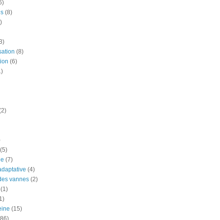
6)
is
(8)
)
3)
sation
(8)
ion
(6)
1)
(2)
)
(5)
ue
(7)
adaptative
(4)
des vannes
(2)
(1)
1)
eine
(15)
(86)