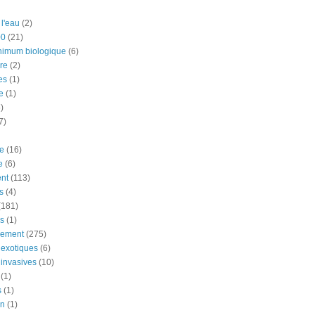
 l'eau
(2)
00
(21)
nimum biologique
(6)
re
(2)
es
(1)
e
(1)
)
7)
e
(16)
e
(6)
nt
(113)
s
(4)
(181)
ns
(1)
nement
(275)
exotiques
(6)
invasives
(10)
(1)
s
(1)
on
(1)