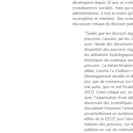
développent depuis 10 ans un contr
conséquences sociales, mais qui ré
administrations, à tout le moins qu
incomplètes et orientées. Des scient
discussion critique du discours p
"Tandis que les discours lé
pressions causées par les
avec l’étude des documents, 
disparition des poissons mig
les altérations hydrologique
historiques de matériaux au
poissons. La hiérarchisation
débat, comme l’a d’ailleurs r
Développement durable et de 
jour, pas de consensus sur la
une autre, que ce soit loca
2017). Cette critique est, en 
avec l’organisation d’une ta
réunissant des scientifique
discutèrent fortement l’ori
essentiellement en évidenc
effets de la CECE (sur l’abs
habitats des poissons, sur l
pollution en cas de continuite