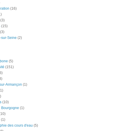
)
ration
(16)
1)
(3)
s
(15)
(3)
-sur-Seine
(2)
rbone
(5)
ité
(151)
3)
3)
-sur-Armançon
(1)
(1)
)
s
(10)
e Bourgogne
(1)
(10)
(1)
phie des cours d'eau
(5)