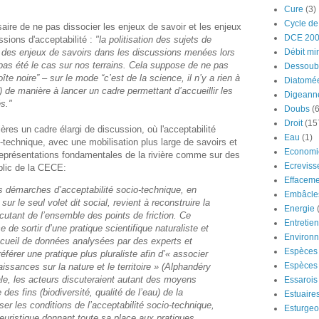
Cure
(3)
Cycle de
saire de ne pas dissocier les enjeux de savoir et les enjeux
DCE 20
sions d'acceptabilité :
"la politisation des sujets de
on des enjeux de savoirs dans les discussions menées lors
Débit mi
pas été le cas sur nos terrains. Cela suppose de ne pas
Dessoub
̂te noire” – sur le mode “c’est de la science, il n’y a rien à
Diatomé
) de manière à lancer un cadre permettant d’accueillir les
Digeann
s."
Doubs
(6
Droit
(15
ières un cadre élargi de discussion, où l'acceptabilité
Eau
(1)
o-technique, avec une mobilisation plus large de savoirs et
Economi
représentations fondamentales de la rivière comme sur des
Ecreviss
blic de la CECE:
Effaceme
s démarches d’acceptabilité socio-technique, en
Embâcle
r le seul volet dit social, revient à reconstruire la
Energie
discutant de l’ensemble des points de friction. Ce
Entretie
 de sortir d’une pratique scientifique naturaliste et
Environ
cueil de données analysées par des experts et
Espèces 
́férer une pratique plus pluraliste afin d’« associer
Espèces 
issances sur la nature et le territoire » (Alphandéry
locale, les acteurs discuteraient autant des moyens
Essarois
des fins (biodiversité, qualité de l’eau) de la
Estuaire
iser les conditions de l’acceptabilité socio-technique,
Esturge
euristique donnant toute sa place aux pratiques