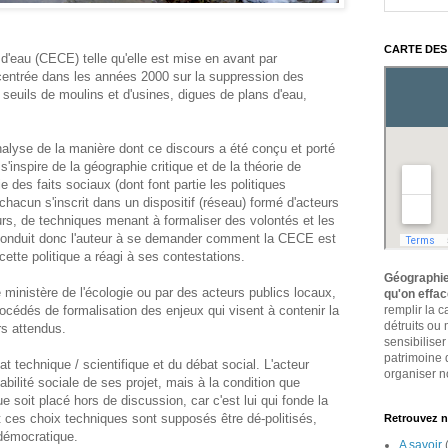
CARTE DES
d'eau (CECE) telle qu'elle est mise en avant par
oncentrée dans les années 2000 sur la suppression des
 seuils de moulins et d'usines, digues de plans d'eau,
nalyse de la manière dont ce discours a été conçu et porté
s'inspire de la géographie critique et de la théorie de
e des faits sociaux (dont font partie les politiques
acun s'inscrit dans un dispositif (réseau) formé d'acteurs
s, de techniques menant à formaliser des volontés et les
 conduit donc l'auteur à se demander comment la CECE est
ette politique a réagi à ses contestations.
Géographie
e ministère de l'écologie ou par des acteurs publics locaux,
qu'on effa
océdés de formalisation des enjeux qui visent à contenir la
remplir la 
détruits ou
rs attendus.
sensibiliser
patrimoine 
t technique / scientifique et du débat social. L'acteur
organiser no
tabilité sociale de ses projet, mais à la condition que
que soit placé hors de discussion, car c'est lui qui fonde la
t ces choix techniques sont supposés être dé-politisés,
Retrouvez n
n démocratique.
A savoir