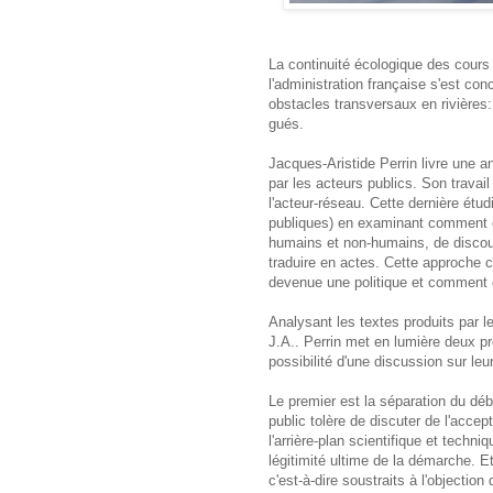
La continuité écologique des cours 
l'administration française s'est c
obstacles transversaux en rivières:
gués.
Jacques-Aristide Perrin livre une a
par les acteurs publics. Son travail 
l'acteur-réseau. Cette dernière étudi
publiques) en examinant comment ch
humains et non-humains, de discour
traduire en actes. Cette approche
devenue une politique et comment c
Analysant les textes produits par l
J.A.. Perrin met en lumière deux pr
possibilité d'une discussion sur leu
Le premier est la séparation du déba
public tolère de discuter de l'accep
l'arrière-plan scientifique et techni
légitimité ultime de la démarche. E
c'est-à-dire soustraits à l'objectio