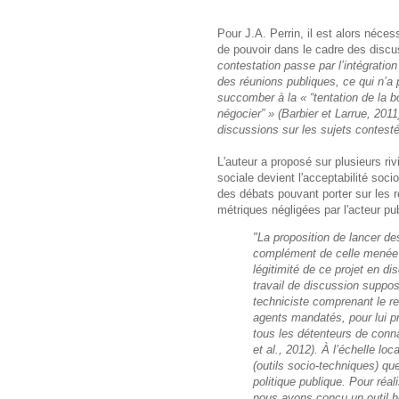
Pour J.A. Perrin, il est alors néces
de pouvoir dans le cadre des discus
contestation passe par l’intégrati
des réunions publiques, ce qui n’a 
succomber à la « “tentation de la boi
négocier” » (Barbier et Larrue, 2011
discussions sur les sujets contesté
L'auteur a proposé sur plusieurs riv
sociale devient l'acceptabilité soci
des débats pouvant porter sur les 
métriques négligées par l'acteur pu
"La proposition de lancer de
complément de celle menée su
légitimité de ce projet en 
travail de discussion suppose
techniciste comprenant le re
agents mandatés, pour lui pre
tous les détenteurs de conna
et al., 2012). À l’échelle 
(outils socio-techniques) que 
politique publique. Pour réal
nous avons conçu un outil h