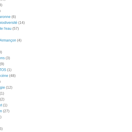
3)
)
aronne
(6)
iodiversité
(14)
e l'eau
(57)
-Armançon
(4)
0)
ens
(3)
(9)
TOS
(1)
ocène
(48)
)
gie
(12)
(1)
(2)
et
(1)
n
(27)
)
6)