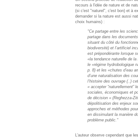
recours à l'idée de nature et de n
(si c'est "naturel", c'est bon) et à 
demander si la nature est aussi natu
choix humains) :
"Ce partage entre les scien
partage dans les documents 
situant du côté du fonctio
biodiversité) et l’artificiel 
est prépondérante lorsque 
«la tendance naturelle de la r
le «régime hydrobologique n
p. 8) et les «chutes d’eau ar
d’une naturalisation des co
l’histoire des ouvrage (..) c
« accepter “naturellement” le
sociales, économiques et poli
de décision » (Reghezza-Zitt
dépolitisation des enjeux s
approches et méthodes pour 
en dissimulant la manière dont
problème public."
L'auteur observe cependant que les 