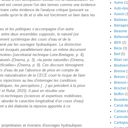
Aulne
(1
aturel est censé poser l'un des termes comme une évidence
Auto-épu
extraire cette évidence de l'analyse critique (pouvant se
Auxois
(
relle qu'on le dit et si elle est forcément un bien dans les
Barbeau
Barrage
ces et les politiques s’accompagne d’un autre
Beaume
entre deux ensembles supposés, le naturel (se
Bellenod
nnement systémique des cours d’eau et de la
BER
(2)
incarné par les ouvrages hydrauliques. La distinction
Bèze
(3)
sont évoqués parallèlement dans un même document
Bief
(5)
ivière» (secrétariat technique Loire-Bretagne, p. 4),
Bilan ca
aturel» (Onema, p. 3), «la pente naturelle» (Onema,
tificielles» (Onema, p. 8). Ces discours témoignent
Biodivers
urs d’eau de par l’absence de prise en compte de
Brenne
(
ette naturalisation de la CECE court le risque de faire
Brevon
(
s injonctions au lieu d’interroger les conditions
Brienon
tiques, les perceptions [...] qui président à la prise
Brochet
 et Rufat, 2015). Il peut en résulter une
Buffon
(1
ocio-techniques (sciences et expertises mobilisées,
Bussière
aborder le caractère longitudinal d’un cours d’eau)
Canal d
 a été élaborée la réponse apportée à ce
Canaux
Canicule
Cartogra
propriétaires et riverains d'ouvrages hydrauliques