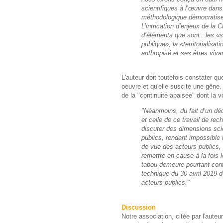
scientifiques à l’œuvre dan
méthodologique démocratiser
L’intrication d’enjeux de la 
d’éléments que sont : les «
publique», la «territorialis
anthropisé et ses êtres viv
L'auteur doit toutefois constater que
oeuvre et qu'elle suscite une gêne. 
de la "continuité apaisée" dont la 
"Néanmoins, du fait d’un dé
et celle de ce travail de re
discuter des dimensions scie
publics, rendant impossible 
de vue des acteurs publics, d
remettre en cause à la fois l
tabou demeure pourtant contra
technique du 30 avril 2019 d
acteurs publics."
Discussion
Notre association, citée par l'aut