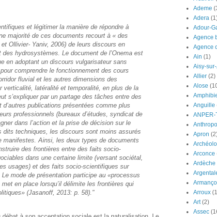
Ademe
(
Adera
(1
ntifiques et légitimer la manière de répondre à
Adour-G
ne majorité de ces documents recourt à « des
Agence b
 et Ollivier- Yaniv, 2006) de leurs discours en
Agence d
nt des hydrosystèmes. Le document de l’Onema est
Ain
(1)
ique en adoptant un discours vulgarisateur sans
Aisy-sur
 pour comprendre le fonctionnement des cours
Allier
(2)
ridor fluvial et les autres dimensions des
Alose
(1
rticalité, latéralité et temporalité, en plus de la
Amphibi
peut s’expliquer par un partage des tâches entre des
t d’autres publications présentées comme plus
Anguille
teurs professionnels (bureaux d’études, syndicat de
ANPER-
ner dans l’action et la prise de décision sur le
Anthrop
 dits techniques, les discours sont moins assurés
Apron
(2
ge manifestes. Ainsi, les deux types de documents
Archéolo
truire des frontières entre des faits socio-
Arconce
gociables dans une certaine limite (versant sociétal,
Ardèche
des usages) et des faits socio-scientifiques sur
Argental
é. Le mode de présentation participe au «processus
Armanço
t met en place lorsqu’il délimite les frontières qui
olitiques» (Jasanoff, 2013: p. 58)."
Arroux
(1
Art
(2)
Assec
(1
débat à son acceptation sociale est la naturalisation. Le