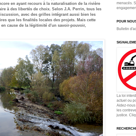
menacés. Si
core en ayant recours à la naturalisation de la rivière
engagement,
e à des libertés de choix. Selon J.A. Perrin, tous les
discussion, avec des grilles intégrant aussi bien les
res que les finalités locales des projets. Mais cette
POUR NOUS
n cause de la légitimité d'un savoir-pouvoir,
Bulletin d'a
SIGNALEME
La loi inter
actuel ou p
Aidez-nous 
les contrev
justice. Cli
RECHERCHE