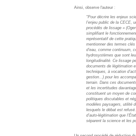
Ainsi, observe l'auteur :
"Pour décrire les enjeux scie
l’enjeu public de la CECE, u
procédés de lissage » (Oger
simplifiant le fonctionneme
représentatif de cette prat
mentionner des termes clés
d’eau, comme continuum, cor
hydrosystèmes que sont leur ve
longitudinalité. Ce lissage 
documents de légitimation e
techniques, à vocation d’ac
gestion...) pour les accompag
terrain. Dans ces documents
et les incertitudes davanta
constituent un moyen de cons
politiques discutables et né
modèles paysagers, utilité 
lesquels le débat est refus
d’auto-légitimation que l’Éta
séparent la science et les p
Un second procédé de réduction du 