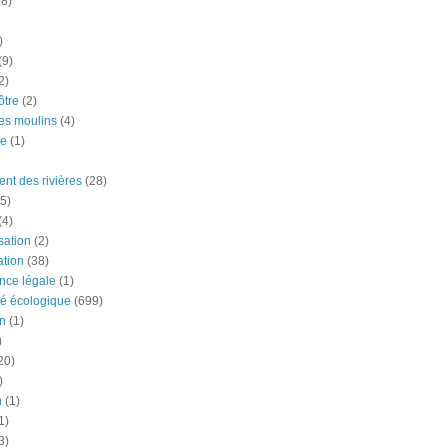
18)
)
(9)
2)
tre
(2)
es moulins
(4)
e
(1)
nt des rivières
(28)
5)
(4)
ation
(2)
tion
(38)
nce légale
(1)
té écologique
(699)
n
(1)
)
20)
)
n
(1)
1)
3)