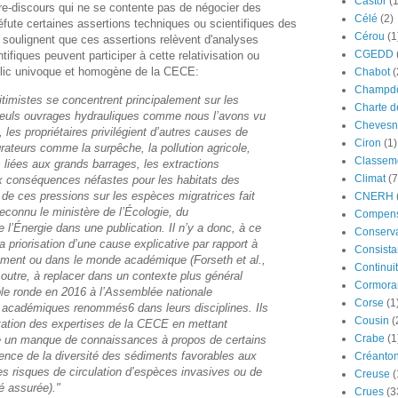
Castor
(
e-discours qui ne se contente pas de négocier des
Célé
(2)
fute certaines assertions techniques ou scientifiques des
Cérou
(1
i soulignent que ces assertions relèvent d'analyses
CGEDD
ifiques peuvent participer à cette relativisation ou
ublic univoque et homogène de la CECE:
Chabot
(
Champdô
gitimistes se concentrent principalement sur les
Charte d
 seuls ouvrages hydrauliques comme nous l’avons vu
Chevesn
les propriétaires privilégient d’autres causes de
Ciron
(1)
rateurs comme la surpêche, la pollution agricole,
Classeme
s liées aux grands barrages, les extractions
Climat
(7
x conséquences néfastes pour les habitats des
 de ces pressions sur les espèces migratrices fait
CNERH
econnu le ministère de l’Écologie, du
Compens
l’Énergie dans une publication. Il n’y a donc, à ce
Conserva
 priorisation d’une cause explicative par rapport à
Consista
lement ou dans le monde académique (Forseth et al.,
Continui
outre, à replacer dans un contexte plus général
Cormora
ble ronde en 2016 à l’Assemblée nationale
Corse
(1
s académiques renommés6 dans leurs disciplines. Ils
Cousin
(
entation des expertises de la CECE en mettant
Crabe
(1
e un manque de connaissances à propos de certains
ence de la diversité des sédiments favorables aux
Créanto
es risques de circulation d’espèces invasives ou de
Creuse
(
́ assurée)."
Crues
(3