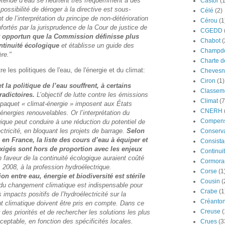
tenue d’eau se heurtent très fréquemment à des
Castor
(
ossibilité de déroger à la directive est sous-
Célé
(2)
 de l’interprétation du principe de non-détérioration
Cérou
(1
fortés par la jurisprudence de la Cour de justice de
CGEDD
it opportun que la Commission définisse plus
Chabot
(
tinuité écologique
et établisse un guide des
Champdô
̀re."
Charte d
e les politiques de l'eau, de l'énergie et du climat:
Chevesn
Ciron
(1)
t la politique de l’eau souffrent, à certains
Classeme
tradictoires.
L’objectif de lutte contre les émissions
Climat
(7
e paquet « climat-énergie » imposent aux États
CNERH
nergies renouvelables. Or l’interprétation du
Compens
gique peut conduire à une réduction du potentiel de
ctricité, en bloquant les projets de barrage.
Selon
Conserva
, en France, la liste des cours d’eau à équiper et
Consista
exigés sont hors de proportion avec les enjeux
Continui
 faveur de la continuité écologique auraient coûté
Cormora
 2008, à la profession hydroélectrique.
Corse
(1
on entre eau, énergie et biodiversité est stérile
Cousin
(
n du changement climatique est indispensable pour
Crabe
(1
s impacts positifs de l’hydroélectricité sur la
Créanto
nt climatique doivent être pris en compte. Dans ce
Creuse
(
 des priorités et de rechercher les solutions les plus
ceptable, en fonction des spécificités locales.
Crues
(3