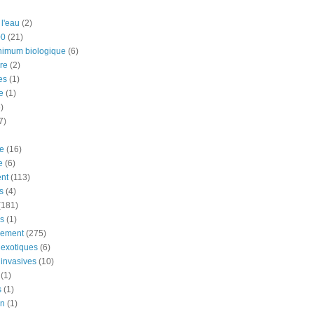
 l'eau
(2)
00
(21)
nimum biologique
(6)
re
(2)
es
(1)
e
(1)
)
7)
e
(16)
e
(6)
nt
(113)
s
(4)
(181)
ns
(1)
nement
(275)
exotiques
(6)
invasives
(10)
(1)
s
(1)
on
(1)