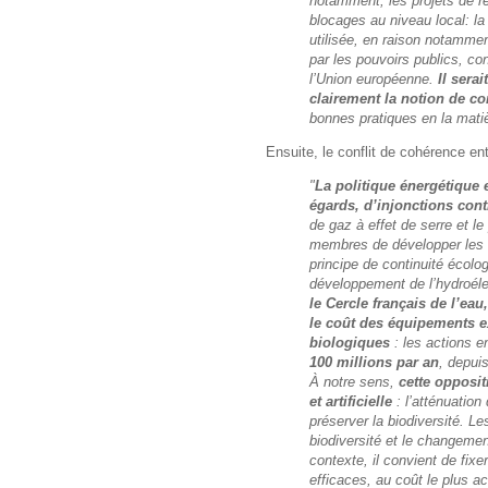
notamment, les projets de re
blocages au niveau local: la p
utilisée, en raison notamment
par les pouvoirs publics, con
l’Union européenne.
Il sera
clairement la notion de con
bonnes pratiques en la matie
Ensuite, le conflit de cohérence entr
"
La politique énergétique e
égards, d’injonctions con
de gaz à effet de serre et l
membres de développer les é
principe de continuité écolo
développement de l’hydroéle
le Cercle français de l’eau
le coût des équipements 
biologiques
: les actions en
100 millions par an
, depuis
À notre sens,
cette oppositi
et artificielle
: l’atténuatio
préserver la biodiversité. Le
biodiversité et le changeme
contexte, il convient de fixer
efficaces, au coût le plus ac