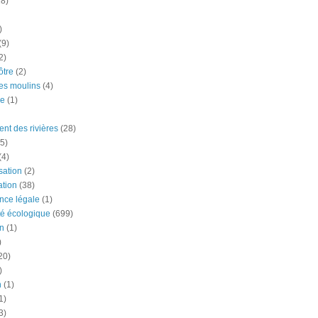
18)
)
(9)
2)
tre
(2)
es moulins
(4)
e
(1)
nt des rivières
(28)
5)
(4)
ation
(2)
tion
(38)
nce légale
(1)
té écologique
(699)
n
(1)
)
20)
)
n
(1)
1)
3)