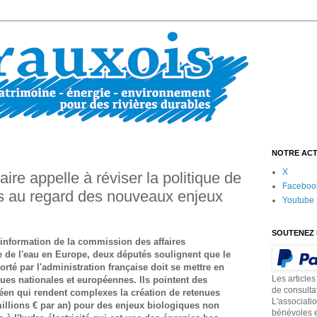
NOTRE ACT
X
ire appelle à réviser la politique de
Faceboo
res au regard des nouveaux enjeux
Youtube
SOUTENEZ 
'information de la commission des affaires
e de l'eau en Europe, deux députés soulignent que le
rté par l'administration française doit se mettre en
Les articles
ques nationales et européennes. Ils pointent des
de consulta
éen qui rendent complexes la création de retenues
L'associati
millions € par an) pour des enjeux biologiques non
bénévoles e