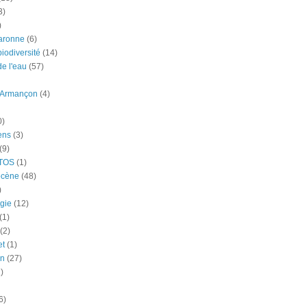
3)
)
aronne
(6)
iodiversité
(14)
e l'eau
(57)
-Armançon
(4)
0)
ens
(3)
(9)
TOS
(1)
ocène
(48)
)
gie
(12)
(1)
(2)
et
(1)
n
(27)
)
6)