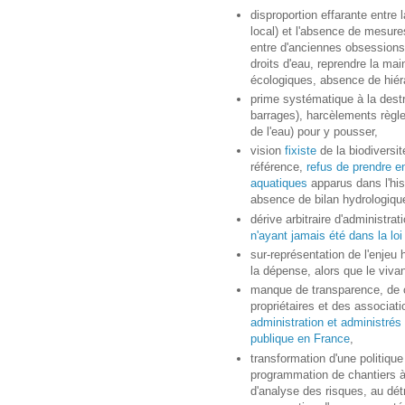
disproportion effarante entre 
local) et l'absence de mesure
entre d'anciennes obsessions 
droits d'eau, reprendre la mai
écologiques, absence de hiérar
prime systématique à la destr
barrages), harcèlements règl
de l'eau) pour y pousser,
vision
fixiste
de la biodivers
référence,
refus de prendre 
aquatiques
apparus dans l'his
absence de bilan hydrologique
dérive arbitraire d'administr
n'ayant jamais été dans la loi
sur-représentation de l'enjeu 
la dépense, alors que le vivan
manque de transparence, de co
propriétaires et des associa
administration et administrés 
publique en France
,
transformation d'une politiqu
programmation de chantiers à g
d'analyse des risques, au dét