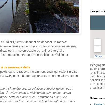
CARTE DES
et Didier Quentin viennent de déposer un rapport
péenne de l'eau à la commission des affaires européennes.
 d'eau et la mise en oeuvre de la directive cadre
 est actuellement en phase de bilan et révision à
Géographie
e à de nouveaux défis
qu'on effa
appelés dans le rapport, notamment ceux qui étaient moins
remplir la 
e la DCE, mais qui sont apparus avec la connaissance ou
détruits ou
sensibiliser
patrimoine 
organiser no
nt charnière pour la politique européenne de l’eau :
ans l’évaluation ou la révision de pans entiers de sa
enu de cette actualité et de l’ampleur du sujet, vos
Retrouvez n
oncentrer sur les enjeux liés à la préservation des eaux
A savoir