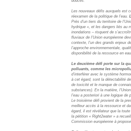
douces.
Les nouveaux défis auxquels est co
réexamen de la politique de l’eau.
L
Près d’un tiers du territoire de l’Un
hydrique », et les dangers liés au
inondations – risquent de s’accroît
fluviaux de l’Union européenne devra
contexte, l’un des grands enjeux de
l’approche environnementale, qualit
disponibilité de la ressource en eau
Le deuxième défi porte sur la qua
polluants, comme les micropollu
d’interférer avec le système hormona
à cet égard, sont la détectabilité
de toxicité et le manque de connai
substances). En la matière, l’Unio
l’eau a posteriori à une logique de 
Le troisième défi provient de la p
meilleur accès à la ressource et da
égard, il est révélateur que la toute
la pétition « Right2water » a recuei
Commission européenne à proposer 