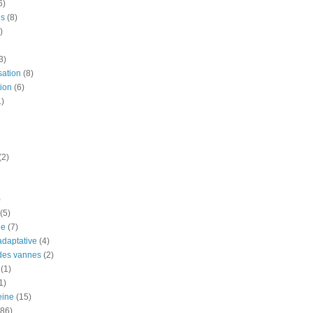
6)
is
(8)
)
3)
sation
(8)
ion
(6)
1)
(2)
)
(5)
ue
(7)
adaptative
(4)
des vannes
(2)
(1)
1)
eine
(15)
(86)