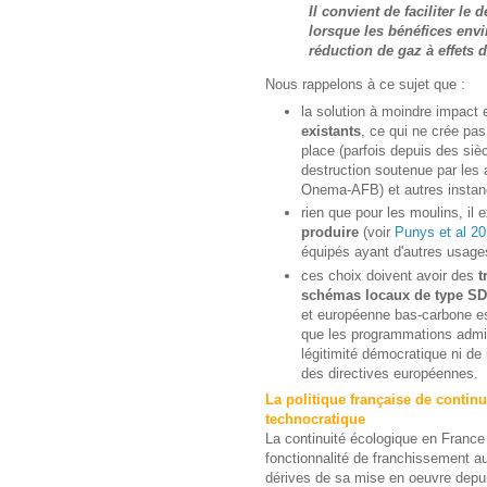
Il convient de faciliter le
lorsque les bénéfices e
réduction de gaz à effets 
Nous rappelons à ce sujet que :
la solution à moindre impact 
existants
, ce qui ne crée pa
place (parfois depuis des siècl
destruction soutenue par les a
Onema-AFB) et autres instanc
rien que pour les moulins, il 
produire
(voir
Punys et al 2
équipés ayant d'autres usages 
ces choix doivent avoir des
t
schémas locaux de type 
et européenne bas-carbone est
que les programmations admin
légitimité démocratique ni de
des directives européennes.
La politique française de contin
technocratique
La continuité écologique en France n
fonctionnalité de franchissement au
dérives de sa mise en oeuvre dep