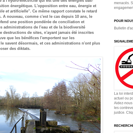
e à l'hydro-électricité qui est une des énergies bas-
menacés. Si
ition énergétique. L'
opposition entre eau, énergie et
engagement,
rile et artificielle
".
Ce même rapport constate le retard
s. A nouveau, comme c'est le cas depuis 10 ans, le
POUR NOUS
éfend une position pondérée de conciliation et
s administrations de l'eau et de la biodiversité
Bulletin d'a
 destructions de sites, n'ayant jamais été inscrites
uve que les bénéfices l'emportent sur les
SIGNALEME
 le savent désormais, et ces administrations n'ont plus
poser des diktats.
La loi inter
actuel ou p
Aidez-nous 
les contrev
justice. Cli
RECHERCHE