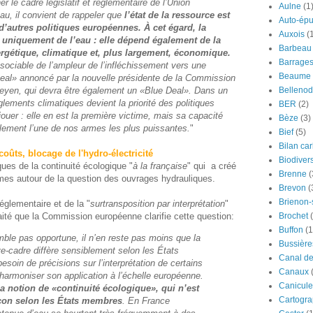
r le cadre législatif et réglementaire de l’Union
Aulne
(1
’eau, il convient de rappeler que
l’état de la ressource est
Auto-épu
on d’autres politiques européennes. À cet égard, la
Auxois
(
 uniquement de l’eau : elle dépend également de la
Barbeau
rgétique, climatique et, plus largement, économique.
Barrage
dissociable de l’ampleur de l’infléchissement vers une
Beaume
eal» annoncé par la nouvelle présidente de la Commission
yen, qui devra être également un «Blue Deal». Dans un
Bellenod
èglements climatiques devient la priorité des politiques
BER
(2)
 jouer : elle en est la première victime, mais sa capacité
Bèze
(3)
alement l’une de nos armes les plus puissantes.
"
Bief
(5)
Bilan ca
oûts, blocage de l'hydro-électricité
Biodivers
ques de la continuité écologique "
à la française
" qui a créé
Brenne
(
es autour de la question des ouvrages hydrauliques.
Brevon
(
Brienon
réglementaire et de la "
surtransposition par interprétation
"
aité que la Commission européenne clarifie cette question:
Brochet
Buffon
(1
mble pas opportune, il n’en reste pas moins que la
Bussière
e-cadre diffère sensiblement selon les États
Canal d
oin de précisions sur l’interprétation de certains
Canaux
’harmoniser son application à l’échelle européenne.
Canicule
la notion de «continuité écologique», qui n’est
Cartogra
çon selon les États membres
. En France