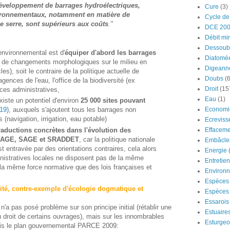
 développement de barrages hydroélectriques,
Cure
(3)
nvironnementaux, notamment en matière de
Cycle de
de serre, sont supérieurs aux coûts
."
DCE 20
Débit mi
Dessoub
environnemental est d'
équiper d'abord les barrages
Diatomé
s de changements morphologiques sur le milieu en
Digeann
es), soit le contraire de la politique actuelle de
Doubs
(6
gences de l'eau, l'office de la biodiversité (ex
Droit
(15
es administratives,
Eau
(1)
existe un potentiel d'environ
25 000 sites pouvant
Economi
019
), auxquels s'ajoutent tous les barrages non
(navigation, irrigation, eau potable)
Ecreviss
raductions concrètes dans l'évolution des
Effaceme
SDAGE, SAGE et SRADDET
, car la politique nationale
Embâcle
 entravée par des orientations contraires, cela alors
Energie
istratives locales ne disposent pas de la même
Entretie
 la même force normative que des lois françaises et
Environ
Espèces 
uité, contre-exemple d'écologie dogmatique et
Espèces 
Essarois
'a pas posé problème sur son principe initial (rétablir une
Estuaire
 droit de certains ouvrages), mais sur les innombrables
Esturge
uis le plan gouvernemental PARCE 2009: