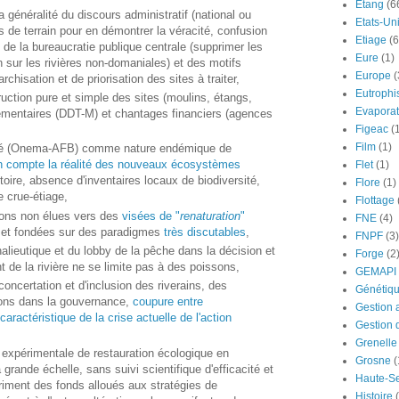
Etang
(6
la généralité du discours administratif (national ou
Etats-Un
s de terrain pour en démontrer la véracité, confusion
Etiage
(6
de la bureaucratie publique centrale (supprimer les
Eure
(1)
n sur les rivières non-domaniales) et des motifs
Europe
(
chisation et de priorisation des sites à traiter,
Eutrophi
uction pure et simple des sites (moulins, étangs,
Evaporat
ementaires (DDT-M) et chantages financiers (agences
Figeac
(
Film
(1)
ité (Onema-AFB) comme nature endémique de
en compte la réalité des nouveaux écosystèmes
Flet
(1)
toire, absence d'inventaires locaux de biodiversité,
Flore
(1)
 crue-étiage,
Flottage
ations non élues vers des
visées de "
renaturation
"
FNE
(4)
et fondées sur des paradigmes
très discutables
,
FNPF
(3)
halieutique et du lobby de la pêche dans la décision et
Forge
(2
t de la rivière ne se limite pas à des poissons,
GEMAPI
ncertation et d'inclusion des riverains, des
Génétiq
tions dans la gouvernance,
coupure entre
Gestion 
caractéristique de la crise actuelle de l'action
Gestion 
Grenelle
e expérimentale de restauration écologique en
Grosne
(
rande échelle, sans suivi scientifique d'efficacité et
Haute-S
riment des fonds alloués aux stratégies de
Histoire