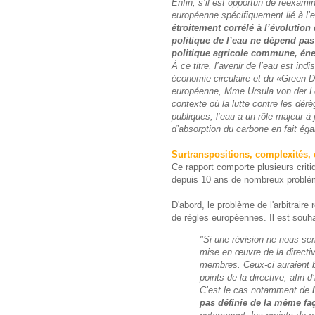
Enfin, s’il est opportun de réexamine
européenne spécifiquement lié à l
étroitement corrélé à l’évoluti
politique de l’eau ne dépend pas
politique agricole commune, éne
À ce titre, l’avenir de l’eau est in
économie circulaire et du «Green D
européenne, Mme Ursula von der Le
contexte où la lutte contre les dér
publiques, l’eau a un rôle majeur à
d’absorption du carbone en fait ég
Surtranspositions, complexités, c
Ce rapport comporte plusieurs criti
depuis 10 ans de nombreux problèm
D'abord, le problème de l'arbitraire 
de règles européennes. Il est souh
"Si une révision ne nous se
mise en œuvre de la directiv
membres. Ceux-ci auraient bes
points de la directive, afin d
C’est le cas notamment de
pas définie de la même fa