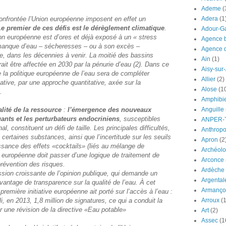
Ademe
(
nfrontée l’Union européenne imposent en effet un
Adera
(1
e premier de ces défis est le dérèglement climatique
.
Adour-G
ion européenne est d’ores et déjà exposé à un « stress
Agence b
 manque d’eau – sécheresses – ou à son excès –
Agence d
re, dans les décennies à venir. La moitié des bassins
Ain
(1)
it être affectée en 2030 par la pénurie d’eau (2). Dans ce
Aisy-sur
 la politique européenne de l’eau sera de compléter
Allier
(2)
ative, par une approche quantitative, axée sur la
Alose
(1
.
Amphibi
lité de la ressource
:
l’émergence des nouveaux
Anguille
ants et les perturbateurs endocriniens
, susceptibles
ANPER-
l, constituent un défi de taille. Les principales difficultés,
Anthrop
 de certaines substances, ainsi que l’incertitude sur les seuils
Apron
(2
ssance des effets «cocktails» (liés au mélange de
Archéolo
n européenne doit passer d’une logique de traitement de
Arconce
prévention des risques.
Ardèche
ression croissante de l’opinion publique, qui demande un
Argental
vantage de transparence sur la qualité de l’eau. À cet
Armanço
 première initiative européenne ait porté sur l’accès à l’eau :
lli, en 2013, 1,8 million de signatures, ce qui a conduit la
Arroux
(1
une révision de la directive «Eau potable»
Art
(2)
Assec
(1