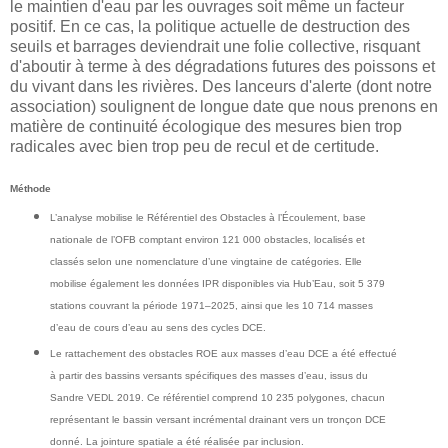
le maintien d'eau par les ouvrages soit même un facteur
positif. En ce cas, la politique actuelle de destruction des
seuils et barrages deviendrait une folie collective, risquant
d'aboutir à terme à des dégradations futures des poissons et
du vivant dans les rivières. Des lanceurs d'alerte (dont notre
association) soulignent de longue date que nous prenons en
matière de continuité écologique des mesures bien trop
radicales avec bien trop peu de recul et de certitude.
Méthode
L’analyse mobilise le Référentiel des Obstacles à l’Écoulement, base
nationale de l’OFB comptant environ 121 000 obstacles, localisés et
classés selon une nomenclature d’une vingtaine de catégories. Elle
mobilise également les données IPR disponibles via Hub’Eau, soit 5 379
stations couvrant la période 1971–2025, ainsi que les 10 714 masses
d’eau de cours d’eau au sens des cycles DCE.
Le rattachement des obstacles ROE aux masses d’eau DCE a été effectué
à partir des bassins versants spécifiques des masses d’eau, issus du
Sandre VEDL 2019. Ce référentiel comprend 10 235 polygones, chacun
représentant le bassin versant incrémental drainant vers un tronçon DCE
donné. La jointure spatiale a été réalisée par inclusion.