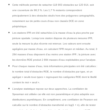
Cette méthode permet de rattacher 118 903 obstacles sur 120 914, soit
une couverture de 98,3 %. Les 1,7 % restants correspondent
principalement à des obstacles situés hors des polygones cartographiés,
notamment sur de petits cours d’eau non classés DCE en zone
périphérique.
Les stations IPR ont été rattachées à la masse d’eau la plus proche par
jointure spatiale. Lorsqu’une station dispose de plusieurs mesures IPR,
seule la mesure la plus récente est retenue. Les valeurs sont ensuite
agrégées par masse d’eau, en calculant l’IPR moyen et médian. Au total, 3
284 masses d’eau disposent d’au moins une station IPR ; la jointure avec
les données ROE produit 2 894 masses d’eau exploitables pour l’analyse.
Pour chaque masse d’eau, trois informations principales ont été calculées :
le nombre total d’obstacles ROE, le nombre d’obstacles par type, et un
agrégat « seuils tous types » regroupant les catégories ROE dont le libellé
contient le mot « seuil ».
L’analyse statistique repose sur deux approches. La corrélation de
Spearman est utilisée car elle est non paramétrique et plus adaptée aux
distributions asymétriques. En complément, une corrélation de Pearson est
calculée sur le nombre d’obstacles transformé en log(1 + n), afin de tester