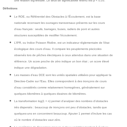
une relation log-linéaire. Le seuil de significativité retenu est p < 0,05.
Définitions
Le ROE, ou Référentiel des Obstacles à l’Écoulement, est la base
nationale recensant les ouvrages transversaux présents sur les cours
d’eau français : seuils, barrages, buses, radiers de pont et autres
structures susceptibles de modifier l’écoulement.
L’IPR, ou Indice Poisson Rivière, est un indicateur réglementaire de l’état
écologique des cours d’eau. Il compare les peuplements piscicoles
observés lors de pêches électriques à ceux attendus dans une situation de
référence. Un score proche de zéro indique un bon état ; un score élevé
indique une dégradation.
Les masses d’eau DCE sont les unités spatiales utilisées pour appliquer la
Directive-Cadre sur l’Eau. Elles correspondent à des tronçons de cours
d’eau considérés comme relativement homogènes, généralement sur
quelques kilomètres à quelques dizaines de kilomètres.
La transformation log(1 + n) permet d’analyser des nombres d’obstacles
très dispersés : beaucoup de tronçons ont peu d’obstacles, tandis que
quelques-uns en concentrent beaucoup. Ajouter 1 permet d’inclure les cas
où le nombre d’obstacles vaut zéro.