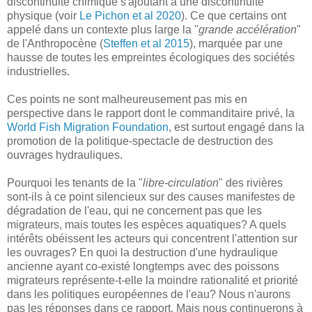
discontinuité chimique s'ajoutant à une discontinuité
physique (voir
Le Pichon et al 2020
). Ce que certains ont
appelé dans un contexte plus large la "
grande accélération
"
de l'Anthropocène (
Steffen et al 2015
), marquée par une
hausse de toutes les empreintes écologiques des sociétés
industrielles.
Ces points ne sont malheureusement pas mis en
perspective dans le rapport dont le commanditaire privé, la
World Fish Migration Foundation
, est surtout engagé dans la
promotion de la politique-spectacle de destruction des
ouvrages hydrauliques.
Pourquoi les tenants de la "
libre-circulation
" des rivières
sont-ils à ce point silencieux sur des causes manifestes de
dégradation de l'eau, qui ne concernent pas que les
migrateurs, mais toutes les espèces aquatiques? A quels
intérêts obéissent les acteurs qui concentrent l'attention sur
les ouvrages? En quoi la destruction d'une hydraulique
ancienne ayant co-existé longtemps avec des poissons
migrateurs représente-t-elle la moindre rationalité et priorité
dans les politiques européennes de l'eau? Nous n'aurons
pas les réponses dans ce rapport. Mais nous continuerons à