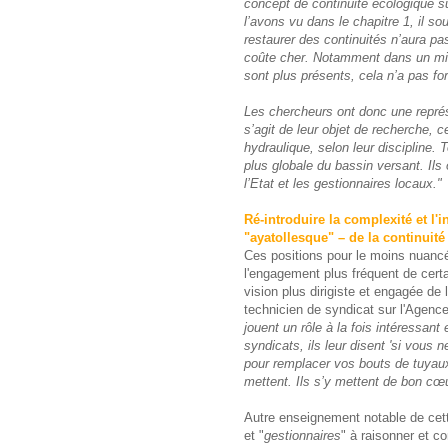
concept de continuité écologique su
l’avons vu dans le chapitre 1, il s
restaurer des continuités n’aura p
coûte cher. Notamment dans un mil
sont plus présents, cela n’a pas forc
Les chercheurs ont donc une représen
s’agit de leur objet de recherche, ce
hydraulique, selon leur discipline. 
plus globale du bassin versant. Ils 
l’Etat et les gestionnaires locaux."
Ré-introduire la complexité et l'
"ayatollesque" – de la continuit
Ces positions pour le moins nuanc
l'engagement plus fréquent de certa
vision plus dirigiste et engagée de l
technicien de syndicat sur l'Agence
jouent un rôle à la fois intéressant 
syndicats, ils leur disent 'si vous
pour remplacer vos bouts de tuyaux'.
mettent. Ils s’y mettent de bon cœ
Autre enseignement notable de cett
et "
gestionnaires
" à raisonner et c