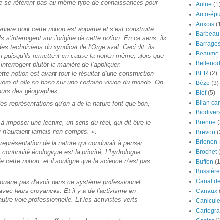
ne se réfèrent pas au même type de connaissances pour
Aulne
(1
Auto-épu
Auxois
(
anière dont cette notion est apparue et s’est construite
Barbeau
s s’interrogent sur l’origine de cette notion. En ce sens, ils
Barrage
es techniciens du syndicat de l’Orge aval. Ceci dit, ils
Beaume
on puisqu’ils remettent en cause la notion même, alors que
Bellenod
terrogent plutôt la manière de l’appliquer.
tte notion est avant tout le résultat d’une construction
BER
(2)
culière et elle se base sur une certaine vision du monde. On
Bèze
(3)
urs des géographes :
Bief
(5)
Bilan ca
s représentations qu'on a de la nature font que bon,
.
Biodivers
 imposer une lecture, un sens du réel, qui dit être le
Brenne
(
 n'auraient jamais rien compris. ».
Brevon
(
Brienon
représentation de la nature qui conduirait à penser
Brochet
continuité écologique est la priorité. L’hydrologue
de cette notion, et il souligne que la science n’est pas
Buffon
(1
Bussière
Canal d
édouane pas d'avoir dans ce système professionnel
 avec leurs croyances. Et il y a de l'activisme en
Canaux
re voie professionnelle. Et les activistes verts
Canicule
Cartogra