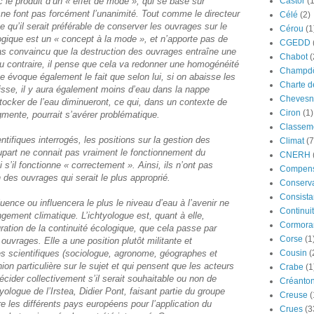
nc le produit d’un « effet de mode », qui se base sur
Castor
(
i ne font pas forcément l’unanimité. Tout comme le directeur
Célé
(2)
qu’il serait préférable de conserver les ouvrages sur le
Cérou
(1
logique est un « concept à la mode », et n’apporte pas de
CGEDD
 pas convaincu que la destruction des ouvrages entraîne une
Chabot
(
Au contraire, il pense que cela va redonner une homogénéité
Champdô
ue évoque également le fait que selon lui, si on abaisse les
Charte d
isse, il y aura également moins d’eau dans la nappe
Chevesn
e stocker de l’eau diminueront, ce qui, dans un contexte de
Ciron
(1)
ente, pourrait s’avérer problématique.
Classeme
ntifiques interrogés, les positions sur la gestion des
Climat
(7
lupart ne connait pas vraiment le fonctionnement du
CNERH
 s’il fonctionne « correctement ». Ainsi, ils n’ont pas
Compens
des ouvrages qui serait le plus approprié.
Conserva
Consista
luence ou influencera le plus le niveau d’eau à l’avenir ne
Continui
ement climatique. L’ichtyologue est, quant à elle,
Cormora
ration de la continuité écologique, que cela passe par
Corse
(1
uvrages. Elle a une position plutôt militante et
es scientifiques (sociologue, agronome, géographes et
Cousin
(
ion particulière sur le sujet et qui pensent que les acteurs
Crabe
(1
́cider collectivement s’il serait souhaitable ou non de
Créanto
tyologue de l’Irstea, Didier Pont, faisant partie du groupe
Creuse
(
re les différents pays européens pour l’application du
Crues
(3