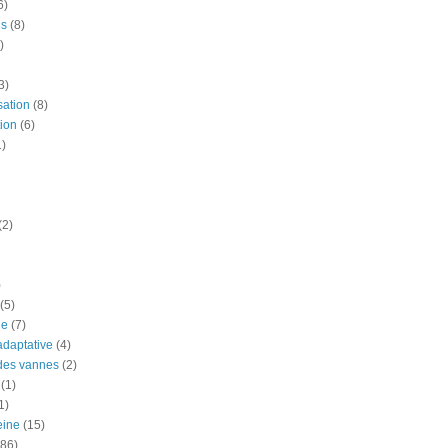
6)
is
(8)
)
3)
sation
(8)
ion
(6)
1)
(2)
)
(5)
ue
(7)
adaptative
(4)
des vannes
(2)
(1)
1)
eine
(15)
(86)