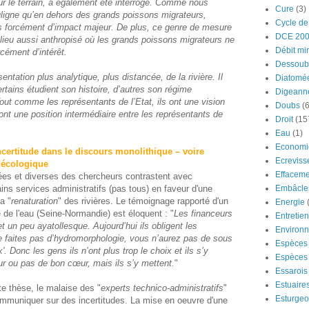
r le terrain, a également été interrogé. Comme nous
Cure
(3)
ouligne qu’en dehors des grands poissons migrateurs,
Cycle de
as forcément d’impact majeur. De plus, ce genre de mesure
DCE 20
ieu aussi anthropisé où les grands poissons migrateurs ne
Débit mi
ément d’intérêt.
Dessoub
tation plus analytique, plus distancée, de la rivière. Il
Diatomé
rtains étudient son histoire, d’autres son régime
Digeann
Tout comme les représentants de l’Etat, ils ont une vision
Doubs
(6
ont une position intermédiaire entre les représentants de
Droit
(15
Eau
(1)
Economi
incertitude dans le discours monolithique – voire
Ecreviss
é écologique
Effaceme
ées et diverses des chercheurs contrastent avec
ins services administratifs (pas tous) en faveur d'une
Embâcle
a "
renaturation
" des rivières. Le témoignage rapporté d'un
Energie
 de l'eau (Seine-Normandie) est éloquent : "
Les financeurs
Entretie
et un peu ayatollesque. Aujourd’hui ils obligent les
Environ
 ne faites pas d’hydromorphologie, vous n’aurez pas de sous
Espèces 
 Donc les gens ils n’ont plus trop le choix et ils s’y
Espèces 
ur ou pas de bon cœur, mais ils s’y mettent.
"
Essarois
Estuaire
e thèse, le malaise des "
experts technico-administratifs
"
Esturge
ommuniquer sur des incertitudes. La mise en oeuvre d'une