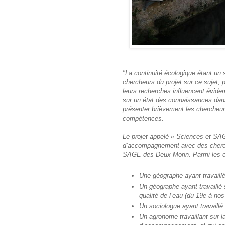
"La continuité écologique étant un
chercheurs du projet sur ce sujet,
leurs recherches influencent évide
sur un état des connaissances dan
présenter brièvement les chercheur
compétences.
Le projet appelé « Sciences et SAG
d’accompagnement avec des cherc
SAGE des Deux Morin. Parmi les ch
Une géographe ayant travaillé
Un géographe ayant travaillé 
qualité de l’eau (du 19e à nos
Un sociologue ayant travaillé 
Un agronome travaillant sur la