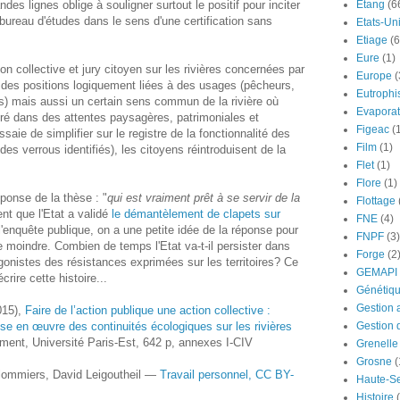
des lignes oblige à souligner surtout le positif pour inciter
Etang
(6
du bureau d'études dans le sens d'une certification sans
Etats-Un
Etiage
(6
Eure
(1)
on collective et jury citoyen sur les rivières concernées par
Europe
(
r des positions logiquement liées à des usages (pêcheurs,
Eutrophi
ns) mais aussi un certain sens commun de la rivière où
Evaporat
nséré dans des attentes paysagères, patrimoniales et
Figeac
(
saie de simplifier sur le registre de la fonctionnalité des
Film
(1)
des verrous identifiés), les citoyens réintroduisent de la
Flet
(1)
Flore
(1)
éponse de la thèse : "
qui est vraiment prêt à se servir de la
Flottage
nt que l'Etat a validé
le démantèlement de clapets sur
FNE
(4)
l'enquête publique, on a une petite idée de la réponse pour
FNPF
(3)
e moindre. Combien de temps l'Etat va-t-il persister dans
Forge
(2
agonistes des résistances exprimées sur les territoires? Ce
GEMAPI
crire cette histoire...
Génétiq
Gestion 
015),
Faire de l’action publique une action collective :
ise en œuvre des continuités écologiques sur les rivières
Gestion 
ement, Université Paris-Est, 642 p, annexes I-CIV
Grenelle
Grosne
(
lommiers, David Leigoutheil —
Travail personnel, CC BY-
Haute-S
Histoire