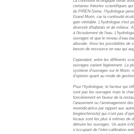
La continuité écologique serait do
certaines théories scientifiques qu
du PIREN-Seine, l’hydrologue pense 
Grand Morin, car la continuité éco
gain véritable. L'hydrologue n'est
diversité d'habitats et de milieux. 
à l'écoulement de l'eau. L'hydrolog
ouvrages et que le niveau d’eau ba
alluviale. Ainsi les possibilités d
besoin de ressource en eau qui augm
Cependant, entre les différents scie
ouvrages varient légèrement. La p
système d’ouvrages sur le Morin, ni
d’opinion quant au mode de gestion 
Pour l’hydrologue, le facteur qui inf
sont pas les ouvrages mais le chang
foncièrement en faveur de la restau
l’arasement ou l’aménagement des o
revendicatrice par rapport aux autr
biogéochimiste) qui n’ont pas d’opin
locaux sont les plus à mêmes de de
détruire les ouvrages. Un autre ich
s’occupant de l’inter-calibration ent