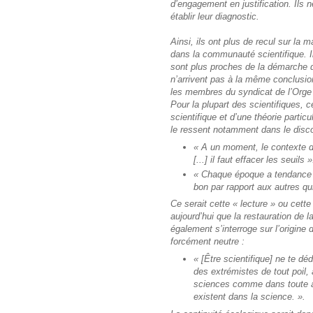
d’engagement en justification. Ils 
établir leur diagnostic.
Ainsi, ils ont plus de recul sur la m
dans la communauté scientifique. Il
sont plus proches de la démarche d
n’arrivent pas à la même conclusi
les membres du syndicat de l’Orge in
Pour la plupart des scientifiques, ce
scientifique et d’une théorie parti
le ressent notamment dans le disco
« A un moment, le contexte de
[...] il faut effacer les seuils »
« Chaque époque a tendance à
bon par rapport aux autres qui
Ce serait cette « lecture » ou cette 
aujourd’hui que la restauration de la 
également s’interroge sur l’origine 
forcément neutre :
« [Être scientifique] ne te d
des extrémistes de tout poil,
sciences comme dans toute aut
existent dans la science. ».