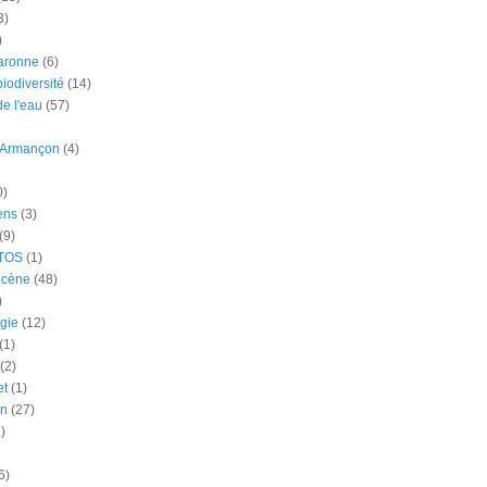
3)
)
aronne
(6)
iodiversité
(14)
e l'eau
(57)
-Armançon
(4)
0)
ens
(3)
(9)
TOS
(1)
ocène
(48)
)
gie
(12)
(1)
(2)
et
(1)
n
(27)
)
6)