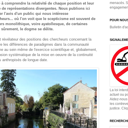
menacés. Si
é à comprendre la relativité de chaque position et leur
engagement,
de représentations divergentes. Nous publions ici
r l'avis d'un public qui nous intéresse
heurs... où l'on voit que le scepticisme est souvent de
POUR NOUS
urs monolithique, voire ayatollesque, de certaines
Bulletin d'a
 sûrement, le dogme se délite.
t révélateur des positions des chercheurs concernant la
SIGNALEME
vre les différences de paradigmes dans la communauté
me au sein même de l'exercice scientifique et, globalement,
nsion systématique de la mise en oeuvre de la continuité
 anthropisés de longue date.
La loi inter
actuel ou p
Aidez-nous 
les contrev
justice. Cli
RECHERCHE