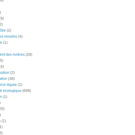
18)
)
(9)
2)
tre
(2)
es moulins
(4)
e
(1)
nt des rivières
(28)
5)
(4)
ation
(2)
tion
(38)
nce légale
(1)
té écologique
(699)
n
(1)
)
20)
)
n
(1)
1)
3)