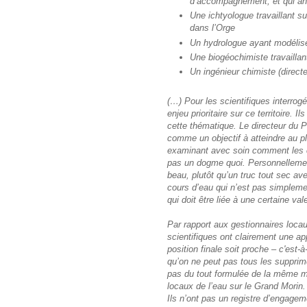
d’accompagnement, et qui an
Une ichtyologue travaillant s
dans l’Orge
Un hydrologue ayant modélise
Une biogéochimiste travaillant
Un ingénieur chimiste (directe
(…) Pour les scientifiques interrogé
enjeu prioritaire sur ce territoire. 
cette thématique. Le directeur du 
comme un objectif à atteindre au pl
examinant avec soin comment les ch
pas un dogme quoi. Personnellement
beau, plutôt qu’un truc tout sec a
cours d’eau qui n’est pas simplemen
qui doit être liée à une certaine val
Par rapport aux gestionnaires locau
scientifiques ont clairement une app
position finale soit proche – c'est-
qu’on ne peut pas tous les supprimer
pas du tout formulée de la même m
locaux de l’eau sur le Grand Morin
Ils n’ont pas un registre d’engageme