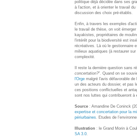
politique déjà décidée dans ses gran
à l'action, et à orienter le travail 
discussion des choix pré-établis.
Enfin, à travers les exemples d'acti
le travail de thèse, on voit émerge
kayakistes, propriétaires de mouli
l'intérêt pour la biodiversité est i
récréatives. Là où le gestionnaire es
milieux aquatiques (à restaurer sur 
complexité.
Il reste la dernière question sans r
concertation?
". Quand on se souvie
l'Orge
malgré l'avis défavorable de 
un des acteurs du dossier, et pas l
ces positions conflictuelles et ant
sont nos luttes qui contribueront à é
Source
: Amandine De Coninck (2
expertise et concertation pour la m
périurbaines
. Etudes de l’environn
Illustration
: le Grand Morin à Cou
SA 3.0
.