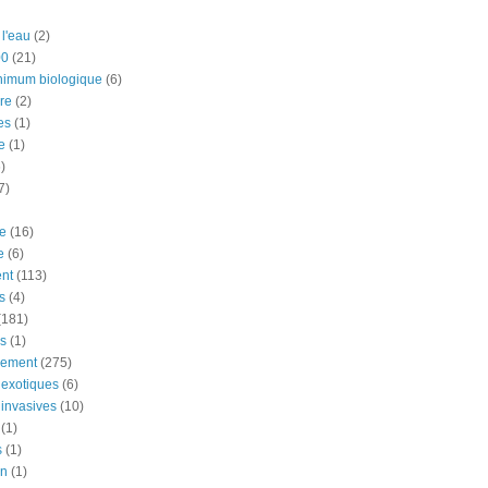
 l'eau
(2)
00
(21)
nimum biologique
(6)
re
(2)
es
(1)
e
(1)
)
7)
e
(16)
e
(6)
nt
(113)
s
(4)
(181)
ns
(1)
nement
(275)
exotiques
(6)
invasives
(10)
(1)
s
(1)
on
(1)