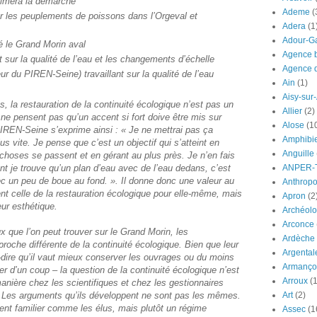
imera la démarche
Ademe
(
ur les peuplements de poissons dans l’Orgeval et
Adera
(1
Adour-G
́ le Grand Morin aval
Agence b
 sur la qualité de l’eau et les changements d’échelle
Agence d
ur du PIREN-Seine) travaillant sur la qualité de l’eau
Ain
(1)
Aisy-sur
s, la restauration de la continuité écologique n’est pas un
Allier
(2)
Ils ne pensent pas qu’un accent si fort doive être mis sur
Alose
(1
PIREN-Seine s’exprime ainsi : « Je ne mettrai pas ça
Amphibi
us vite. Je pense que c’est un objectif qui s’atteint en
Anguille
oses se passent et en gérant au plus près. Je n’en fais
 je trouve qu’un plan d’eau avec de l’eau dedans, c’est
ANPER-
vec un peu de boue au fond. ». Il donne donc une valeur au
Anthrop
t celle de la restauration écologique pour elle-même, mais
Apron
(2
eur esthétique.
Archéolo
Arconce
x que l’on peut trouver sur le Grand Morin, les
Ardèche
roche différente de la continuité écologique. Bien que leur
Argental
à-dire qu’il vaut mieux conserver les ouvrages ou du moins
Armanço
 d’un coup – la question de la continuité écologique n’est
Arroux
(1
anière chez les scientifiques et chez les gestionnaires
. Les arguments qu’ils développent ne sont pas les mêmes.
Art
(2)
nt familier comme les élus, mais plutôt un régime
Assec
(1