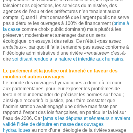
faisaient des objections, les services du ministère, des
agences de l’eau et des préfectures n’en tenaient aucun
compte. Quand il était demandé que l’argent public ne serve
pas à détruire les ouvrages à 100% de financement (
prime à
la casse
comme choix public dominant) mais plutôt à les
préserver, moderniser et aménager dans un sens
écologique, on essuyait des refus. Ce n’était «
pas assez
ambitieux
», par quoi il fallait entendre pas assez conforme à
l’idéologie administrative d’une rivière «
renaturée
» c’est-à-
dire
soi disant rendue à la nature et interdite aux humains
.
Le parlement et la justice ont tranché en faveur des
moulins et autres ouvrages
Le monde des ouvrages hydrauliques a donc dû recourir
aux parlementaires, pour leur exposer les problèmes de
terrain et leur demander de préciser les normes sur l’eau ;
ainsi que recourir à la justice, pour faire constater que
l’administration avait engagé une dérive manifeste par
rapport à l’esprit des lois françaises, en particulier la loi sur
l’eau de 2006. Car
jamais les députés et sénateurs n’avaient
validé l’idée de détruire en masse des ouvrages
hydrauliques
au nom d’une idéologie de la rivière sauvage :