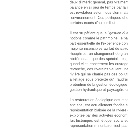
deux d'intérêt général, pas vraime
balance en si peu de temps par la r
est révélateur selon nous d'un mala
l'environnement. Ces politiques cherc
certains excès d'aujourd'hui.
Il est stupéfiant que la "
gestion dur
notions comme le patrimoine, le pay
part essentielle de l'expérience co
majorité insensibles au fait de savoi
rhéophiles, un changement de granu
n'intéressant que des spécialistes,
quand elles concernent les ouvrage
revanche, ces riverains veulent une 
rivière qui ne charrie pas des pollut
à l'étiage sous prétexte qu'il faudr
prétention de la gestion écologique 
gestion hydraulique et paysagère e
La restauration écologique des mass
anciens, est actuellement fondée s
représentation biaisée de la rivièr
exploitée par des activités économi
fait historique, esthétique, social e
représentation minoritaire n'est pas