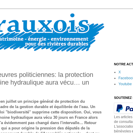
NOTRE ACT
X
res politiciennes: la protection
Faceboo
moine hydraulique aura vécu… un
Youtube
SOUTENEZ 
 en juillet un principe général de protection du
dre de la gestion durable et équilibrée de l'eau. Un
 loi "biodiversité" supprime cette disposition. Oui, vous
Les articles
imoine hydraulique aura vécu 30 jours en France alors
de consulta
n'a évidemment pas changé dans l'intervalle… Retour
L'associati
 qui a pour origine la pression des députés de la
bénévoles e