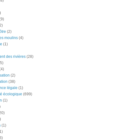
18)
)
(9)
2)
tre
(2)
es moulins
(4)
e
(1)
nt des rivières
(28)
5)
(4)
ation
(2)
tion
(38)
nce légale
(1)
té écologique
(699)
n
(1)
)
20)
)
n
(1)
1)
3)