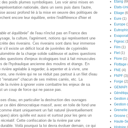
Etang
(6
nt des poids plumes symboliques. Les voir ainsi mises en
Etats-Un
eprésentation nationale, dans un sens puis dans l'autre,
ise assez profond lié à la mise en oeuvre des politiques de
Etiage
(6
hent encore leur équilibre, entre l'indifférence d'hier et
Eure
(1)
Europe
(
Eutrophi
able et équilibrée
" de l'eau n'inclut pas en France des
Evaporat
sage, la culture, l'agrément, notions qui représentent une
Figeac
(
ncrète des riverains. Ces riverains sont dans leur immense
Film
(1)
r s'il existe un déficit local de juvéniles de cyprinidés
Flet
(1)
lométrie de la charge solide sableuse et autres questions
Flore
(1)
 des questions d'enjeux écologiques tout à fait minuscules
s de l'hydraulique ancienne des moulins et étangs. En
Flottage
rivière agréable à regarder, à arpenter et à vivre, une
FNE
(4)
ions, une rivière qui ne se réduit pas partout à un filet d'eau
FNPF
(3)
ait "renaturer" chacun de ses mètres carrés, etc. La
Forge
(2
de la rivière à ignorer voire combattre les enjeux de sa
GEMAPI
st un coup de force qui ne passe pas.
Génétiq
Gestion 
es d'eau, en particulier la destruction des ouvrages
Gestion 
ur ce déni démocratique massif, avec en toile de fond une
Grenelle
e comme étant uniquement un fait naturel (éventuellement
ques) alors qu'elle est aussi et surtout pour les gens un
Grosne
(
t récréatif. Cette confiscation de la rivière par une
Haute-S
 durable. Voilà pourquoi la loi devra évoluer demain, ce qui
Histoire