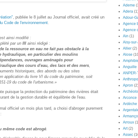
Ademe
(
Adera
(1
réation"
, publiée le 8 juillet au Journal officiel, avait créé un
Adour-G
 du Code de l'environnement
.
Agence b
Agence d
Ain
(1)
st ainsi modifié :
Aisy-sur
plété par un
III
ainsi rédigé :
Allier
(2)
de la ressource en eau ne fait pas obstacle à la
e hydraulique, en particulier des moulins
Alose
(1
 dépendances, ouvrages aménagés pour
Amphibi
ydraulique des cours d'eau, des lacs et des mers
,
Anguille
onuments historiques, des abords ou des sites
ANPER-
 application du livre VI du code du patrimoine, soit
Anthrop
. 151-19 du code de l'urbanisme.»
Apron
(2
Archéolo
te puisque la protection du patrimoine des rivières était
ant de la gestion durable et équilibrée de l'eau.
Arconce
Ardèche
rnal officiel un mois plus tard, a choisi d'abroger purement
Argental
:
Armanço
Arroux
(1
Art
(2)
1 du même code est abrogé
.
Assec
(1