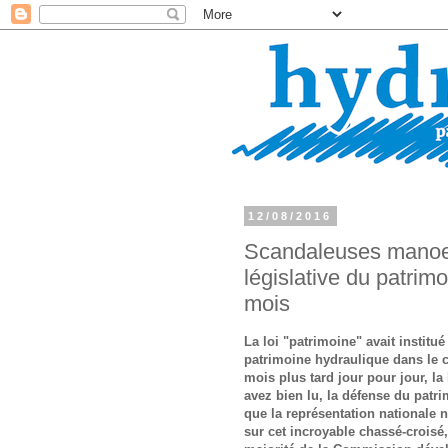
12/08/2016
Scandaleuses manoeuv
législative du patri
mois
La loi "patrimoine" avait institué
patrimoine hydraulique dans le ca
mois plus tard jour pour jour, la
avez bien lu, la défense du patr
que la représentation nationale 
sur cet incroyable chassé-croisé,