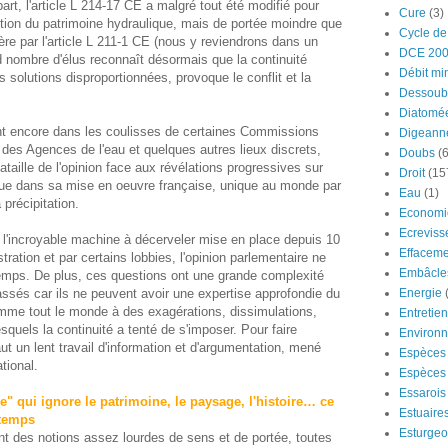
part, l'article L 214-17 CE a malgré tout été modifié pour
Cure
(3)
ction du patrimoine hydraulique, mais de portée moindre que
Cycle de
re par l'article L 211-1 CE (nous y reviendrons dans un
DCE 20
and nombre d'élus reconnaît désormais que la continuité
Débit mi
 solutions disproportionnées, provoque le conflit et la
Dessoub
Diatomé
t encore dans les coulisses de certaines Commissions
Digeann
es Agences de l'eau et quelques autres lieux discrets,
Doubs
(6
bataille de l'opinion face aux révélations progressives sur
Droit
(15
gique dans sa mise en oeuvre française, unique au monde par
Eau
(1)
 précipitation.
Economi
Ecreviss
e à l'incroyable machine à décerveler mise en place depuis 10
Effaceme
tration et par certains lobbies, l'opinion parlementaire ne
Embâcle
emps. De plus, ces questions ont une grande complexité
Energie
assés car ils ne peuvent avoir une expertise approfondie du
omme tout le monde à des exagérations, dissimulations,
Entretie
esquels la continuité a tenté de s'imposer. Pour faire
Environ
aut un lent travail d'information et d'argumentation, mené
Espèces 
tional.
Espèces 
Essarois
e" qui ignore le patrimoine, le paysage, l'histoire… ce
Estuaire
 temps
Esturge
sont des notions assez lourdes de sens et de portée, toutes