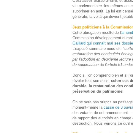
C'est assez extraordinaire, et asse
vie parlementaire: les mêmes assem
supprimer en août. La loi est censé
générale, la voilà qui devient jetab
Jeux politiciens à la Commissi
Cette abrogation résulte de l'
amend
Commission développement durable 
Gaillard qui connaît mal ses dossie
L'exposé sommaire nous dit: "
cette
restauration des continuités écolog
par l'adoption en deuxième lectur
de suppression de l'article 51 unde
Donc si l'on comprend bien et si l'o
révéler tout son sens,
selon ces d
durable, la restauration des conti
préservation du patrimoine!
On ne sera pas surpris au passage
moment-même la
casse de 3 ouvra
des votants de cet amendement… N
de rapport des autorités en charge 
destruction. Nous verrons ce qu'il e