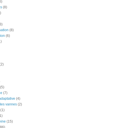
6)
is
(8)
)
3)
sation
(8)
ion
(6)
1)
(2)
)
(5)
ue
(7)
adaptative
(4)
des vannes
(2)
(1)
1)
eine
(15)
(86)