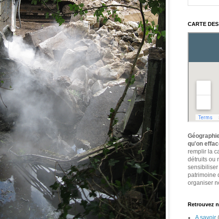
CARTE DES
Géographie
qu'on effa
remplir la 
détruits ou
sensibiliser
patrimoine 
organiser no
Retrouvez n
A savoir