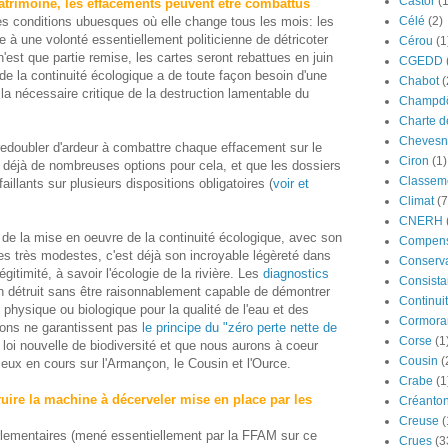
Castor
(
atrimoine, les effacements peuvent être combattus
Célé
(2)
les conditions ubuesques où elle change tous les mois: les
e à une volonté essentiellement politicienne de détricoter
Cérou
(1
'est que partie remise, les cartes seront rebattues en juin
CGEDD
de la continuité écologique a de toute façon besoin d'une
Chabot
(
 la nécessaire critique de la destruction lamentable du
Champdô
Charte d
Chevesn
redoubler d'ardeur à combattre chaque effacement sur le
Ciron
(1)
fre déjà de nombreuses options pour cela, et que les dossiers
Classeme
illants sur plusieurs dispositions obligatoires (
voir et
Climat
(7
CNERH
 de la mise en oeuvre de la continuité écologique, avec son
Compens
s très modestes, c'est déjà son incroyable légèreté dans
Conserva
égitimité, à savoir l'écologie de la rivière. Les
diagnostics
Consista
n détruit sans être raisonnablement capable de démontrer
Continui
 physique ou biologique pour la qualité de l'eau et des
Cormora
ctions ne garantissent pas
le principe du "zéro perte nette de
Corse
(1
la loi nouvelle de biodiversité et que nous aurons à coeur
Cousin
(
eux en cours sur l'Armançon, le Cousin et l'Ource.
Crabe
(1
truire la machine à décerveler mise en place par les
Créanto
Creuse
(
parlementaires (mené essentiellement par la FFAM sur ce
Crues
(3