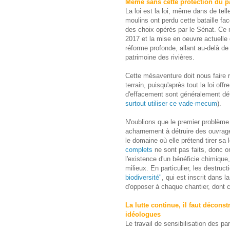
Même sans cette protection du p
La loi est la loi, même dans de tel
moulins ont perdu cette bataille fac
des choix opérés par le Sénat. Ce n
2017 et la mise en oeuvre actuelle 
réforme profonde, allant au-delà de
patrimoine des rivières.
Cette mésaventure doit nous faire 
terrain, puisqu'après tout la loi of
d'effacement sont généralement défa
surtout utiliser ce vade-mecum
).
N'oublions que le premier problème
acharnement à détruire des ouvrage
le domaine où elle prétend tirer sa l
complets
ne sont pas faits, donc o
l'existence d'un bénéficie chimique,
milieux. En particulier, les destru
biodiversité"
, qui est inscrit dans 
d'opposer à chaque chantier, dont c
La lutte continue, il faut décons
idéologues
Le travail de sensibilisation des 