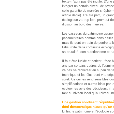
texte) n'aura pas été inutile. D'une 
intégrer un certain niveau de prote
celle garantie de manière si éphémè
article dédié). D'autre part, un gr
écologique va trop loin, promeut des
division au bord des rivières.
Les casseurs du patrimoine gagnen
parlementaires comme dans celles d
mais ils sont en train de perdre la 
l'absurdité de la continuité écolo
sa brutalité, son autoritarisme et sa
Il faut être lucide et patient : fac
ans par certains cadres de l'adminis
va pas se renverser en si peu de t
technique et les élus sont vite dép
sujet. Ce qui les rend sensibles c
simplifications et autres biais par l
évoluer les avis des décideurs, il f
tant au niveau local qu'au niveau na
Une gestion soi-disant "équilibré
déni démocratique n'aura qu'un
Enfin, le patrimoine et l'écologie 