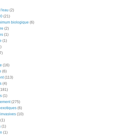
 l'eau
(2)
00
(21)
nimum biologique
(6)
re
(2)
es
(1)
e
(1)
)
7)
e
(16)
e
(6)
nt
(113)
s
(4)
(181)
ns
(1)
nement
(275)
exotiques
(6)
invasives
(10)
(1)
s
(1)
on
(1)