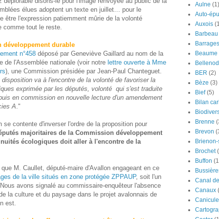
z déplorable disons-le pour l'image renvoyée au public de la
Aulne
(1
blées élues adoptent un texte en juillet… pour le
Auto-épu
e être l'expression patiemment mûrie de la volonté
Auxois
(
le comme tout le reste.
Barbeau
Barrage
on développement durable
Beaume
ement n°458
déposé par Geneviève Gaillard au nom de la
de l'Assemblée nationale (voir notre
lettre ouverte à Mme
Bellenod
rs
), une Commission présidée par Jean-Paul Chanteguet.
BER
(2)
 disposition va à l'encontre de la volonté de favoriser la
Bèze
(3)
iques exprimée par les députés, volonté qui s'est traduite
Bief
(5)
e puis en commission en nouvelle lecture d'un amendement
Bilan ca
cies A
."
Biodivers
Brenne
(
n se contente d'inverser l'ordre de la proposition pour
Brevon
(
éputés majoritaires de la Commission développement
Brienon
nuités écologiques doit aller à l'encontre de la
Brochet
Buffon
(1
 que M. Caullet, député-maire d'Avallon engageant en ce
Bussière
ges de la ville situés en zone protégée ZPPAUP
, soit l'un
Canal d
ous avons signalé au commissaire-enquêteur l'absence
Canaux
de la culture et du paysage dans le projet avalonnais de
Canicule
n est.
Cartogra