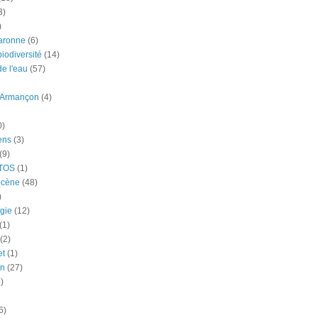
3)
)
aronne
(6)
iodiversité
(14)
e l'eau
(57)
-Armançon
(4)
0)
ens
(3)
(9)
TOS
(1)
ocène
(48)
)
gie
(12)
(1)
(2)
et
(1)
n
(27)
)
6)