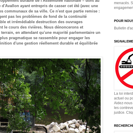
oppement durable de l'Assemblée nationale – dont au
menacés. Si
 d'Avallon ayant entrepris de casser cet été (avec une
engagement,
es communaux de sa ville. Ce n'est que partie remise :
gent pas les problèmes de fond de la continuité
POUR NOUS
ble et irrémédiable destruction des ouvrages
t le cours des rivières. Nous dénoncerons et
Bulletin d'a
 terrain, en attendant qu'une majorité parlementaire un
 plus pragmatique se rassemble pour engager les
SIGNALEME
inition d'une gestion réellement durable et équilibrée
La loi inter
actuel ou p
Aidez-nous 
les contrev
justice. Cli
RECHERCHE